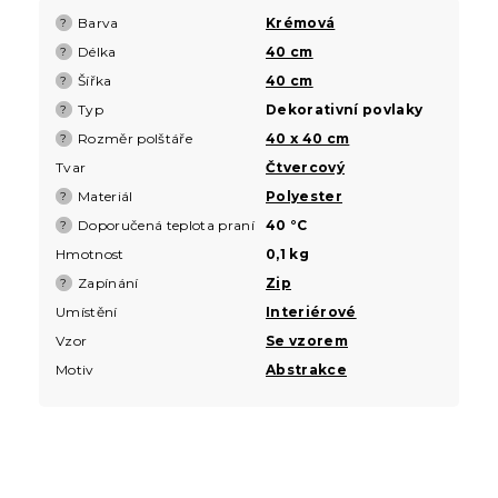
Barva
Krémová
?
Délka
40 cm
?
Šířka
40 cm
?
Typ
Dekorativní povlaky
?
Rozměr polštáře
40 x 40 cm
?
Tvar
Čtvercový
Materiál
Polyester
?
Doporučená teplota praní
40 °C
?
Hmotnost
0,1 kg
Zapínání
Zip
?
Umístění
Interiérové
Vzor
Se vzorem
Motiv
Abstrakce