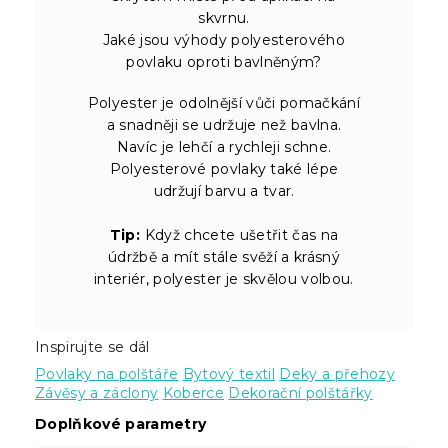
skvrnu.
Jaké jsou výhody polyesterového
povlaku oproti bavlněným?
Polyester je odolnější vůči pomačkání
a snadněji se udržuje než bavlna.
Navíc je lehčí a rychleji schne.
Polyesterové povlaky také lépe
udržují barvu a tvar.
Tip:
Když chcete ušetřit čas na
údržbě a mít stále svěží a krásný
interiér, polyester je skvělou volbou.
Inspirujte se dál
Povlaky na polštáře
Bytový textil
Deky a přehozy
Závěsy a záclony
Koberce
Dekorační polštářky
Doplňkové parametry