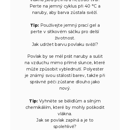
Perte na jemný cyklus při 40 °C a
naruby, aby barva zůstala svěží.
Tip:
Používejte jemný prací gel a
perte v síťkovém sáčku pro delší
životnost.
Jak udržet barvu povlaku svěží?
Povlak by se měl prát naruby a sušit
na vzduchu mimo přímé slunce, které
může způsobit vyblednutí. Polyester
je známý svou stálostí barev, takže při
správné péči zůstane dlouho jako
nový.
Tip:
Vyhněte se bělidlům a silným
chemikáliím, které by mohly poškodit
vlákna.
Jak se povlak zapíná a je to
spolehlivé?