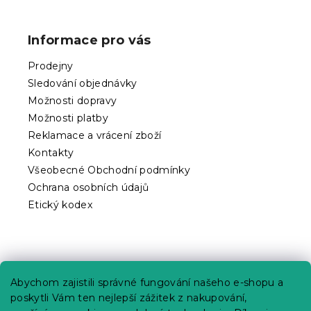
Z
á
p
Informace pro vás
a
t
Prodejny
í
Sledování objednávky
Možnosti dopravy
Možnosti platby
Reklamace a vrácení zboží
Kontakty
Všeobecné Obchodní podmínky
Ochrana osobních údajů
Etický kodex
Praktické informace
Abychom zajistili správné fungování našeho e-shopu a
Kariéra
poskytli Vám ten nejlepší zážitek z nakupování,