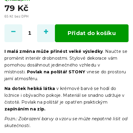
79 Kč
65 Kč bez DPH
Měrná
cena:
Přidat do košíku
I malá změna může přinést velké výsledky
. Naučte se
proměnit interiér drobnostmi. Stylové dekorace vám
pomohou dosáhnout jedinečného vzhledu v
místnosti.
Povlak na p
olštář STONY
vnese do prostoru
jarní atmosféru.
Na dotek hebká látka
v krémové barvě
se hodí do
ložnice i obývacího pokoje. Materiál se snadno udržuje v
čistotě. Povlak na polštář je opatřen praktickým
zapínáním na zip.
Pozn.: Zobrazení barvy a vzoru se může nepatrně lišit od
skutečnosti.