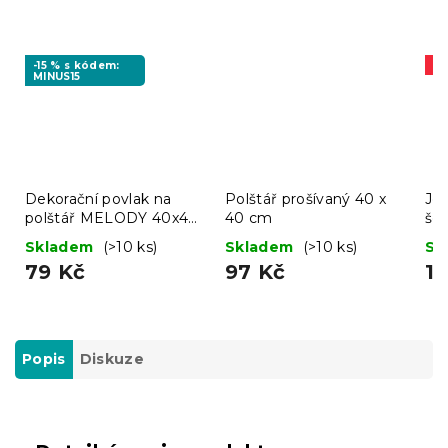
-15 % s kódem:
A
MINUS15
Dekorační povlak na
Polštář prošívaný 40 x
Jer
polštář MELODY 40x40
40 cm
še
cm, bílý
Skladem
(>10 ks)
Skladem
(>10 ks)
Sk
79 Kč
97 Kč
11
Popis
Diskuze