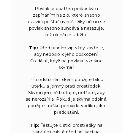
Povlak je opatřen praktickým
zapínáním na zip, které snadno
uzavírá polštář uvnitř. Díky němu se
povlak snadno sundává a nasazuje,
což ulehčuje údržbu.
Tip:
Před praním zip vždy zavřete,
aby nedošlo k jeho poškození.
Co dělat, když na povlaku vznikne
skvrna?
Pro odstranění skvrn použijte bílou
utěrku a jemný prací prostředek.
Skvrnu jemně blotujte, netřete, aby
se nerozšířila. Pokud je skvrna odolná,
použijte trošku peroxidu vodíku jako
předčištění.
Tip:
Testujte čisticí prostředky na
skrytém místě před aplikací na