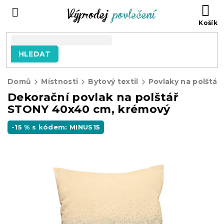
Přejít
NÁ
na
KO
obsah
HLEDAT
Domů
Místnosti
Bytový textil
Povlaky na polštář
Dekorační povlak na polštář
STONY 40x40 cm, krémový
-15 % s kódem: MINUS15