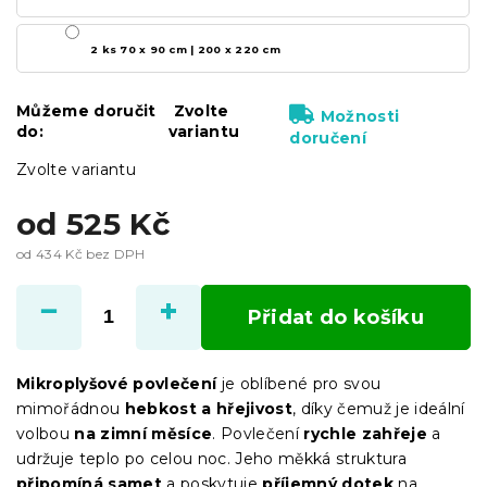
2 ks 70 x 90 cm | 200 x 220 cm
Můžeme doručit
Zvolte
Možnosti
do:
variantu
doručení
Zvolte variantu
od
525 Kč
od
434 Kč
bez DPH
Měrná
cena:
Přidat do košíku
Mikroplyšové povlečení
je oblíbené pro svou
mimořádnou
hebkost a hřejivost
, díky čemuž je ideální
volbou
na zimní měsíce
. Povlečení
rychle zahřeje
a
udržuje teplo po celou noc. Jeho měkká struktura
připomíná samet
a poskytuje
příjemný dotek
na