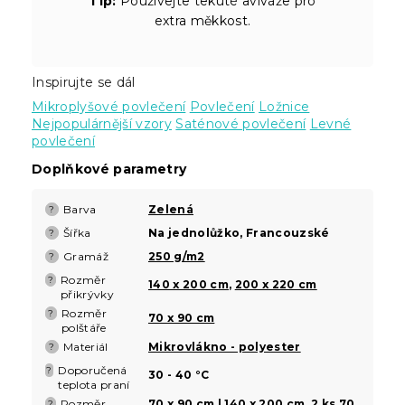
Tip:
Používejte tekuté aviváže pro
extra měkkost.
Inspirujte se dál
Mikroplyšové povlečení
Povlečení
Ložnice
Nejpopulárnější vzory
Saténové povlečení
Levné
povlečení
Doplňkové parametry
Barva
Zelená
?
Šířka
Na jednolůžko, Francouzské
?
Gramáž
250 g/m2
?
Rozměr
?
140 x 200 cm
,
200 x 220 cm
přikrývky
Rozměr
?
70 x 90 cm
polštáře
Materiál
Mikrovlákno - polyester
?
Doporučená
?
30 - 40 °C
teplota praní
Rozměr
70 x 90 cm | 140 x 200 cm
,
2 ks 70
?