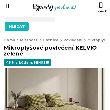
Přejít
NÁ
na
KO
obsah
HLEDAT
Domů
Místnosti
Ložnice
Povlečení
Mikroplyšov
Mikroplyšové povlečení KELVIO
zelené
-15 % s kódem: MINUS15