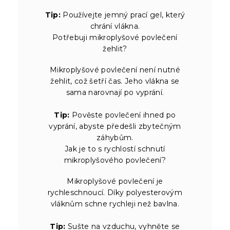
Tip:
Používejte jemný prací gel, který
chrání vlákna.
Potřebuji mikroplyšové povlečení
žehlit?
Mikroplyšové povlečení není nutné
žehlit, což šetří čas. Jeho vlákna se
sama narovnají po vyprání.
Tip:
Pověste povlečení ihned po
vyprání, abyste předešli zbytečným
záhybům.
Jak je to s rychlostí schnutí
mikroplyšového povlečení?
Mikroplyšové povlečení je
rychleschnoucí. Díky polyesterovým
vláknům schne rychleji než bavlna.
Tip:
Sušte na vzduchu, vyhněte se