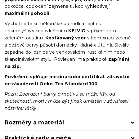
pokožce, což ocení zejména ti, kdo vyhledávají
maximální pohodlí.
Vychutnejte si měkoučké pohodlí a teplo s
mikroplyšovým povlečením
KELVIO
v příjemném
zeleném odstínu.
Kostkovaný vzor
v kombinaci zelené
a béžové barvy působí domácky, klidně a útulně. Skvěle
zapadne do ložnice ve venkovském, rustikálním nebo
skandinávském stylu. Povlečení má praktické
zapínání
na zip.
Povlečení splňuje mezinárodní certifikát zdravotní
nezávadnosti Oeko-Tex Standard 100.
Pozn.: Zobrazení barvy a motivu se může lišit od
skutečnosti, motiv může být jinak umístěn v závislosti
nástřihu látky.
Rozměry a materiál
Praktické rady a péče