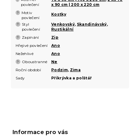
povlečení
x 90 cm | 200 x 220 cm
Motiv
?
Kostky
povlečení
Styl
Venkovský
,
Skandinávský
,
?
povlečení
Rustikální
Zapínání
Zip
?
Hřejivé povlečení
Ano
Nežehlivé
Ano
Oboustranné
Ne
?
Roční období
Podzim
,
Zima
Sady
Přikrývka a polštář
Z
á
p
Informace pro vás
a