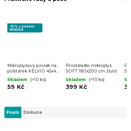
-15 % s kódem:
MINUS15
Mikroplyšový povlak na
Prostěradlo mikroplyš
Pro
polštářek KELVIO 45x45
SOFT 180x200 cm žluté
SO
cm, zelený
ho
Skladem
(>10 ks)
Skladem
(>10 ks)
Sk
59 Kč
399 Kč
3
Popis
Diskuze