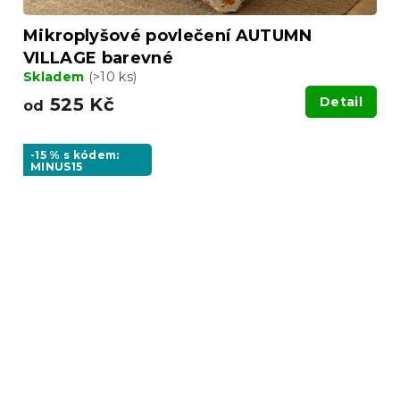
Mikroplyšové povlečení AUTUMN
VILLAGE barevné
Skladem
(>10 ks)
525 Kč
Detail
od
-15 % s kódem:
MINUS15