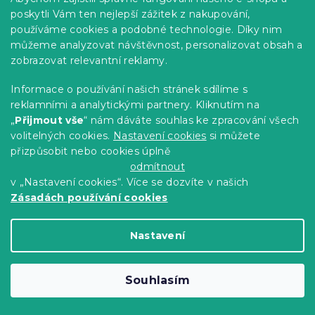
poskytli Vám ten nejlepší zážitek z nakupování,
539 Kč
Detail
od
používáme cookies a podobné technologie. Díky nim
můžeme analyzovat návštěvnost, personalizovat obsah a
-15 % s kódem:
zobrazovat relevantní reklamy.
MINUS15
Informace o používání našich stránek sdílíme s
reklamními a analytickými partnery. Kliknutím na
„
Přijmout vše
“ nám dáváte souhlas ke zpracování všech
volitelných cookies.
Nastavení cookies
si můžete
přizpůsobit nebo cookies úplně
odmítnout
v „Nastavení cookies“. Více se dozvíte v našich
Zásadách používání cookies
Nastavení
Mikroplyšové povlečení HVĚZDY béžové
Souhlasím
Skladem
(>10 ks)
649 Kč
Detail