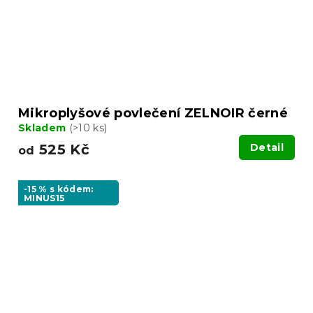
Mikroplyšové povlečení ZELNOIR černé
Skladem
(>10 ks)
525 Kč
Detail
od
-15 % s kódem:
MINUS15