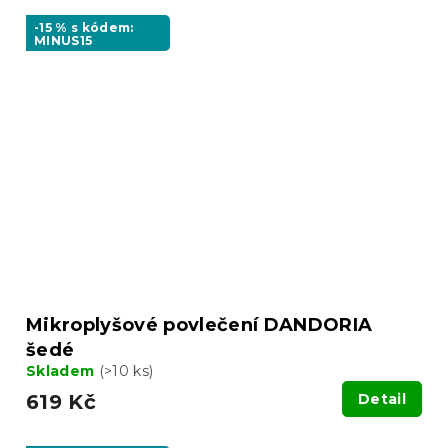
-15 % s kódem:
MINUS15
Mikroplyšové povlečení DANDORIA
šedé
Skladem
(>10 ks)
619 Kč
Detail