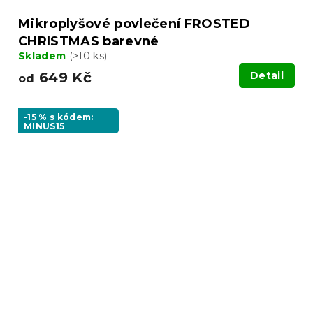
Mikroplyšové povlečení FROSTED
CHRISTMAS barevné
Skladem
(>10 ks)
649 Kč
Detail
od
-15 % s kódem:
MINUS15