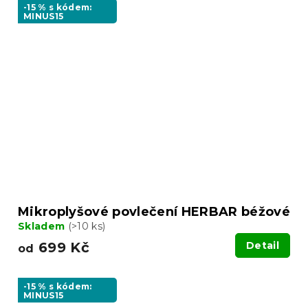
-15 % s kódem:
MINUS15
Mikroplyšové povlečení HERBAR béžové
Skladem
(>10 ks)
699 Kč
Detail
od
-15 % s kódem:
MINUS15