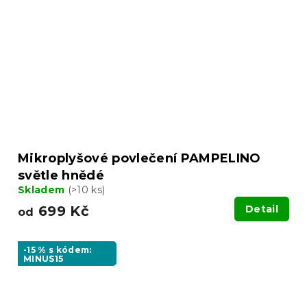
Mikroplyšové povlečení PAMPELINO
světle hnědé
Skladem
(>10 ks)
699 Kč
Detail
od
-15 % s kódem:
MINUS15