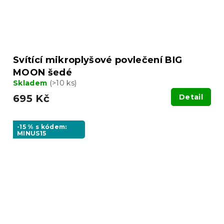
Svítící mikroplyšové povlečení BIG
MOON šedé
Skladem
(>10 ks)
695 Kč
Detail
-15 % s kódem:
MINUS15