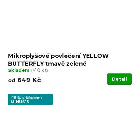
Mikroplyšové povlečení YELLOW
BUTTERFLY tmavě zelené
Skladem
(>10 ks)
649 Kč
Detail
od
-15 % s kódem:
MINUS15