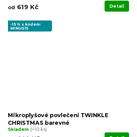
619 Kč
Detail
od
-15 % s kódem:
MINUS15
Mikroplyšové povlečení TWINKLE
CHRISTMAS barevné
Skladem
(>10 ks)