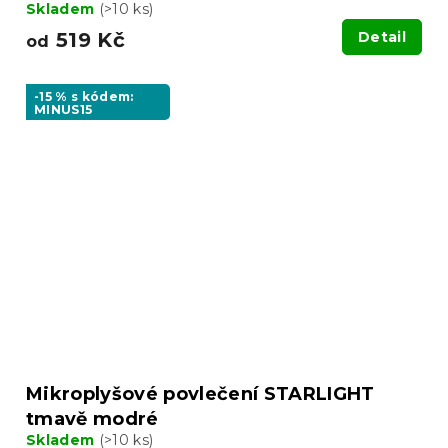
Skladem
(>10 ks)
519 Kč
Detail
od
-15 % s kódem:
MINUS15
Mikroplyšové povlečení STARLIGHT
tmavě modré
Skladem
(>10 ks)