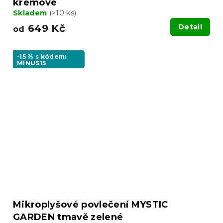
krémové
Skladem
(>10 ks)
649 Kč
Detail
od
-15 % s kódem:
MINUS15
Mikroplyšové povlečení MYSTIC
GARDEN tmavě zelené