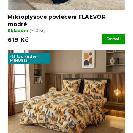
Mikroplyšové povlečení FLAEVOR
modré
Skladem
(>10 ks)
619 Kč
Detail
-15 % s kódem:
MINUS15