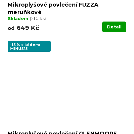
Mikroplyšové povlečení FUZZA
meruňkové
Skladem
(>10 ks)
649 Kč
Detail
od
-15 % s kódem:
MINUS15
Mikroplyšové povlečení GLENMOORE