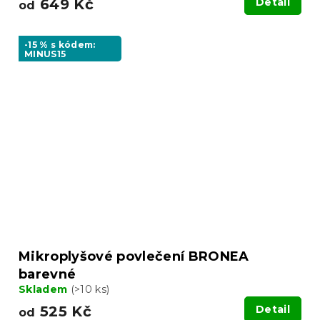
649 Kč
Detail
od
-15 % s kódem:
MINUS15
Mikroplyšové povlečení BRONEA
barevné
Skladem
(>10 ks)
525 Kč
Detail
od