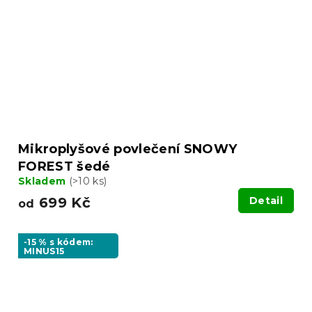
Mikroplyšové povlečení SNOWY
FOREST šedé
Skladem
(>10 ks)
699 Kč
Detail
od
-15 % s kódem:
MINUS15