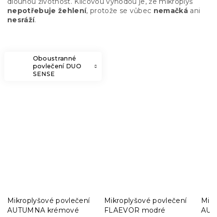
dlouhou životnost. Klíčovou výhodou je, že mikroplyš
nepotřebuje žehlení
, protože se vůbec
nemačká
ani
nesráží
.
Oboustranné
povlečení DUO
SENSE
Mikroplyšové povlečení
Mikroplyšové povlečení
Mikr
AUTUMNA krémové
FLAEVOR modré
AUT