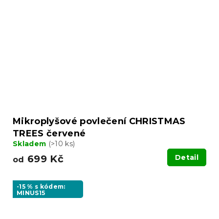
Mikroplyšové povlečení CHRISTMAS
TREES červené
Skladem
(>10 ks)
699 Kč
Detail
od
-15 % s kódem:
MINUS15