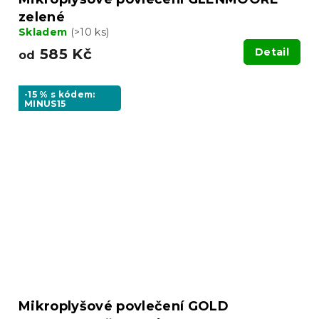
zelené
Skladem
(>10 ks)
585 Kč
Detail
od
-15 % s kódem:
MINUS15
Mikroplyšové povlečení GOLD