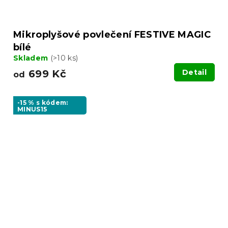
Mikroplyšové povlečení FESTIVE MAGIC
bílé
Skladem
(>10 ks)
699 Kč
Detail
od
-15 % s kódem:
MINUS15