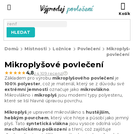
Přejít
NÁ
na
KO
obsah
HLEDAT
Domů
Místnosti
Ložnice
Povlečení
Mikroplyšo
povlečení
Mikroplyšové povlečení
★★★★★
★★★★★
4,8
z 4 109 recenzí
Základem pro výrobu
mikroplyšového povlečení
je
100% polyester
, což je materiál, který se z důvodu své
extrémní jemnosti
označuje jako
mikrovlákno
.
Mikrovlákno i
mikroplyš
jsou moderní typy polyesteru,
které se liší hlavně úpravou povrchu.
Mikroplyš
je upravené mikrovlákno s
hustějším,
hebkým povrchem
, který více hřeje a působí jako jemný
plyš. Tato
syntetická vlákna
jsou vysoce odolná vůči
mechanickému poškození
a tření, což zajišťuje