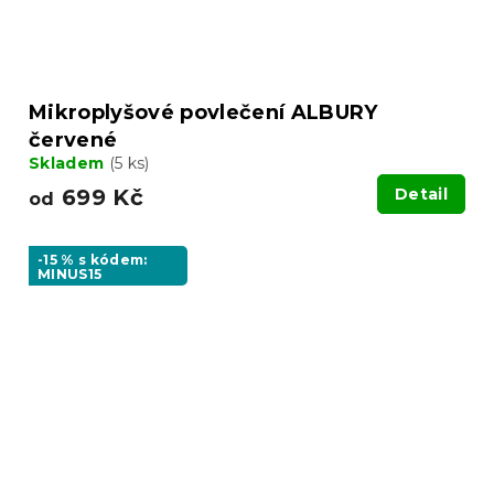
Mikroplyšové povlečení ALBURY
červené
Skladem
(5 ks)
699 Kč
Detail
od
-15 % s kódem:
MINUS15