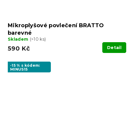
Mikroplyšové povlečení BRATTO
barevné
Skladem
(>10 ks)
590 Kč
Detail
-15 % s kódem:
MINUS15