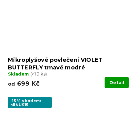
Mikroplyšové povlečení VIOLET
BUTTERFLY tmavě modré
Skladem
(>10 ks)
699 Kč
Detail
od
-15 % s kódem:
MINUS15