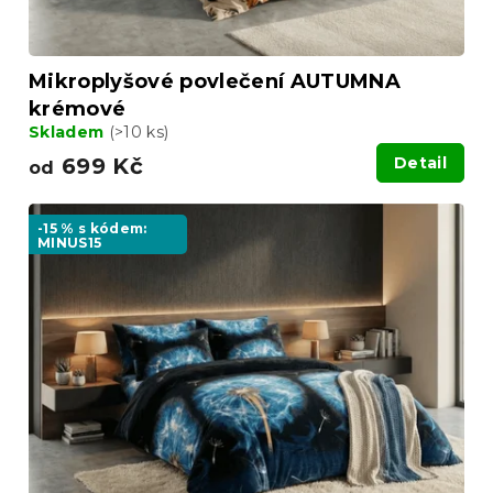
ů
Mikroplyšové povlečení AUTUMNA
krémové
Skladem
(>10 ks)
699 Kč
Detail
od
-15 % s kódem:
MINUS15