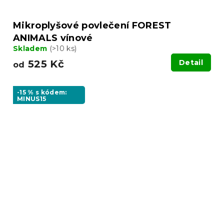
Mikroplyšové povlečení FOREST
ANIMALS vínové
Skladem
(>10 ks)
525 Kč
Detail
od
-15 % s kódem:
MINUS15