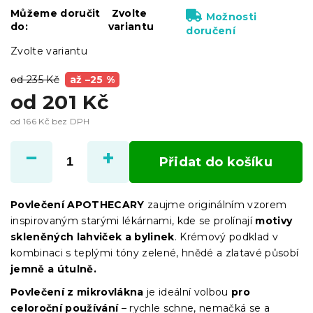
Můžeme doručit
Zvolte
Možnosti
do:
variantu
doručení
Zvolte variantu
od 235 Kč
až –25 %
od
201 Kč
od
166 Kč
bez DPH
Měrná
cena:
Přidat do košíku
Povlečení APOTHECARY
zaujme originálním vzorem
inspirovaným starými lékárnami, kde se prolínají
motivy
skleněných lahviček a bylinek
. Krémový podklad v
kombinaci s teplými tóny zelené, hnědé a zlatavé působí
jemně a útulně.
Povlečení z mikrovlákna
je ideální volbou
pro
celoroční používání
– rychle schne, nemačká se a