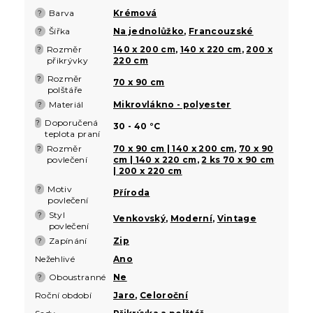
Barva
Krémová
?
Šířka
Na jednolůžko
,
Francouzské
?
Rozměr
140 x 200 cm
,
140 x 220 cm
,
200 x
?
přikrývky
220 cm
Rozměr
?
70 x 90 cm
polštáře
Materiál
Mikrovlákno - polyester
?
Doporučená
?
30 - 40 °C
teplota praní
Rozměr
70 x 90 cm | 140 x 200 cm
,
70 x 90
?
povlečení
cm | 140 x 220 cm
,
2 ks 70 x 90 cm
| 200 x 220 cm
Motiv
?
Příroda
povlečení
Styl
?
Venkovský
,
Moderní
,
Vintage
povlečení
Zapínání
Zip
?
Nežehlivé
Ano
Oboustranné
Ne
?
Roční období
Jaro
,
Celoroční