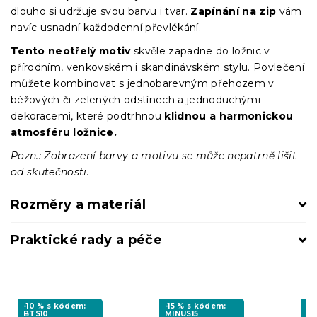
dlouho si udržuje svou barvu i tvar.
Zapínání na zip
vám
navíc usnadní každodenní převlékání.
Tento neotřelý motiv
skvěle zapadne do ložnic v
přírodním, venkovském i skandinávském stylu. Povlečení
můžete kombinovat s jednobarevným přehozem v
béžových či zelených odstínech a jednoduchými
dekoracemi, které podtrhnou
klidnou a harmonickou
atmosféru ložnice.
Pozn.: Zobrazení barvy a motivu se může nepatrně lišit
od skutečnosti.
Rozměry a materiál
Praktické rady a péče
-10 % s kódem:
-15 % s kódem:
-1
BTS10
MINUS15
MI