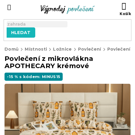
Přejít
NÁ
na
KO
obsah
HLEDAT
Domů
Místnosti
Ložnice
Povlečení
Povlečení z
Povlečení z mikrovlákna
APOTHECARY krémové
-15 % s kódem: MINUS15