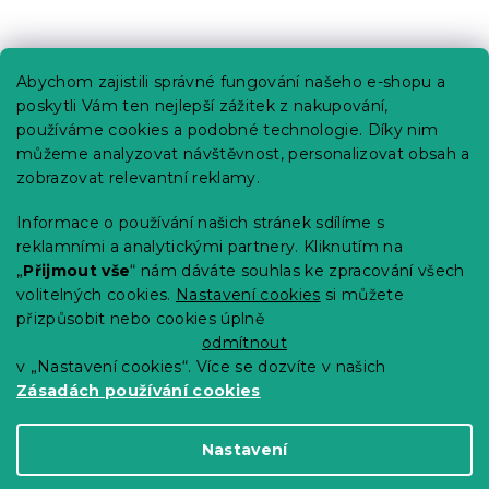
Praktické informace
Abychom zajistili správné fungování našeho e-shopu a
Kariéra
poskytli Vám ten nejlepší zážitek z nakupování,
používáme cookies a podobné technologie. Díky nim
Poptávky a B2B spolupráce
můžeme analyzovat návštěvnost, personalizovat obsah a
Proč se u nás registrovat?
zobrazovat relevantní reklamy.
Věrnostní program - Sleva až 10 %
Informace o používání našich stránek sdílíme s
reklamními a analytickými partnery. Kliknutím na
Návody
„
Přijmout vše
“ nám dáváte souhlas ke zpracování všech
Tabulky velikostí
volitelných cookies.
Nastavení cookies
si můžete
přizpůsobit nebo cookies úplně
Blog
odmítnout
v „Nastavení cookies“. Více se dozvíte v našich
Zásadách používání cookies
Vytvořil Shoptet Premium
Nastavení