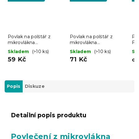
Povlak na polštář z
Povlak na polštář z
Po
mikrovlákna
mikrovlákna
FL
APOTHECARY 45x45
APOTHECARY 70x90
kr
Skladem
(>10 ks)
Skladem
(>10 ks)
Sk
cm, krémový
cm, krémový
59 Kč
71 Kč
o
Popis
Diskuze
Detailní popis produktu
Povlečení z mikrovlákna