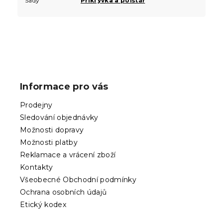
Sady
Přikrývka a polštář
Z
á
p
Informace pro vás
a
t
Prodejny
í
Sledování objednávky
Možnosti dopravy
Možnosti platby
Reklamace a vrácení zboží
Kontakty
Všeobecné Obchodní podmínky
Ochrana osobních údajů
Etický kodex