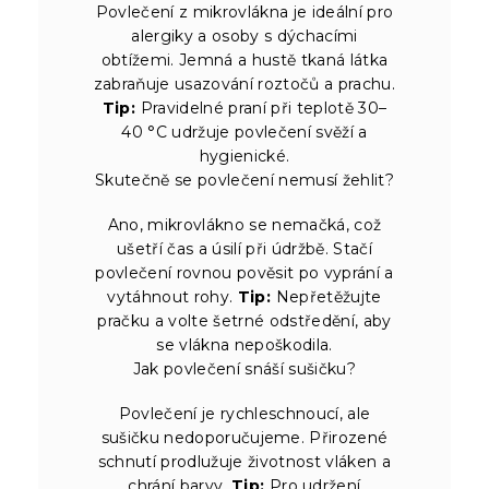
Povlečení z mikrovlákna je ideální pro
alergiky a osoby s dýchacími
obtížemi. Jemná a hustě tkaná látka
zabraňuje usazování roztočů a prachu.
Tip:
Pravidelné praní při teplotě 30–
40 °C udržuje povlečení svěží a
hygienické.
Skutečně se povlečení nemusí žehlit?
Ano, mikrovlákno se nemačká, což
ušetří čas a úsilí při údržbě. Stačí
povlečení rovnou pověsit po vyprání a
vytáhnout rohy.
Tip:
Nepřetěžujte
pračku a volte šetrné odstředění, aby
se vlákna nepoškodila.
Jak povlečení snáší sušičku?
Povlečení je rychleschnoucí, ale
sušičku nedoporučujeme. Přirozené
schnutí prodlužuje životnost vláken a
chrání barvy.
Tip:
Pro udržení