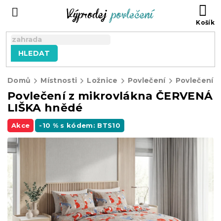
Přejít
NÁ
na
KO
obsah
HLEDAT
Domů
Místnosti
Ložnice
Povlečení
Povlečení z
Povlečení z mikrovlákna ČERVENÁ
LIŠKA hnědé
Akce
-10 % s kódem: BTS10