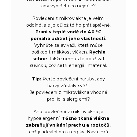
aby vydrželo co nejdéle?
Povlečení z mikrovlákna je velmi
odolné, ale je důležité ho prát správně.
Praní v teplé vodě do 40 °C
pomáhá udržet jeho vlastnosti.
Vyhněte se aviváži, která může
poškodit měkkost vláken.
Rychle
schne
, takže nemusíte používat
sušičku, což šetří energii i materiál.
Tip:
Perte povlečení naruby, aby
barvy zůstaly svěží.
Je povlečení z mikrovlákna vhodné
pro lidi s alergiemi?
Ano, povlečení z mikrovlákna je
hypoalergenní.
Těsně tkaná vlákna
zabraňují vnikání prachu a roztočů,
což je ideální pro alergiky. Navíc má