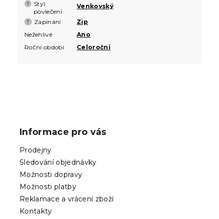
Styl
?
Venkovský
povlečení
Zapínání
Zip
?
Nežehlivé
Ano
Roční období
Celoroční
Z
á
p
Informace pro vás
a
t
Prodejny
í
Sledování objednávky
Možnosti dopravy
Možnosti platby
Reklamace a vrácení zboží
Kontakty