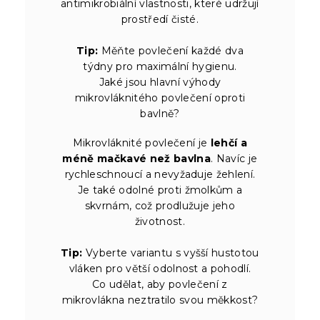
antimikrobiální vlastnosti, které udržují
prostředí čisté.
Tip:
Měňte povlečení každé dva
týdny pro maximální hygienu.
Jaké jsou hlavní výhody
mikrovláknitého povlečení oproti
bavlně?
Mikrovláknité povlečení je
lehčí a
méně mačkavé než bavlna
. Navíc je
rychleschnoucí a nevyžaduje žehlení.
Je také odolné proti žmolkům a
skvrnám, což prodlužuje jeho
životnost.
Tip:
Vyberte variantu s vyšší hustotou
vláken pro větší odolnost a pohodlí.
Co udělat, aby povlečení z
mikrovlákna neztratilo svou měkkost?