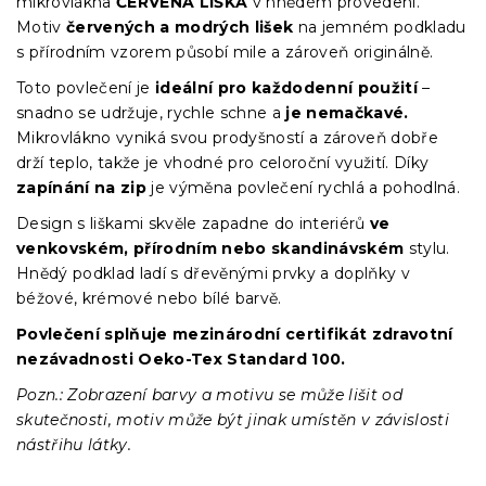
mikrovlákna
ČERVENÁ LIŠKA
v hnědém provedení.
Motiv
červených a modrých lišek
na jemném podkladu
s přírodním vzorem působí mile a zároveň originálně.
Toto povlečení je
ideální pro každodenní použití
–
snadno se udržuje, rychle schne a
je nemačkavé.
Mikrovlákno vyniká svou prodyšností a zároveň dobře
drží teplo, takže je vhodné pro celoroční využití. Díky
zapínání na zip
je výměna povlečení rychlá a pohodlná.
Design s liškami skvěle zapadne do interiérů
ve
venkovském, přírodním nebo skandinávském
stylu.
Hnědý podklad ladí s dřevěnými prvky a doplňky v
béžové, krémové nebo bílé barvě.
Povlečení splňuje mezinárodní certifikát zdravotní
nezávadnosti Oeko-Tex Standard 100.
Pozn.: Zobrazení barvy a motivu se může lišit od
skutečnosti, motiv může být jinak umístěn v závislosti
nástřihu látky.