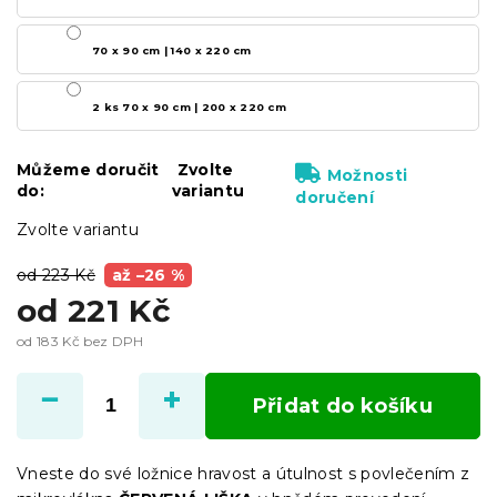
70 x 90 cm | 140 x 220 cm
2 ks 70 x 90 cm | 200 x 220 cm
Můžeme doručit
Zvolte
Možnosti
do:
variantu
doručení
Zvolte variantu
od 223 Kč
až –26 %
od
221 Kč
od
183 Kč
bez DPH
Měrná
cena:
Přidat do košíku
Vneste do své ložnice hravost a útulnost s povlečením z