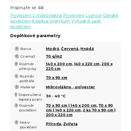
Inspirujte se dál
Povlečení z mikrovlákna
Povlečení
Ložnice
Dětské
povlečení
Kolekce premium
Výhodné sady
povlečení
Doplňkové parametry
Barva
Modrá
,
Červená
,
Hnědá
?
Gramáž
70 g/m2
?
Rozměr
140 x 200 cm
,
140 x 220 cm
,
200 x
?
přikrývky
220 cm
Rozměr
?
70 x 90 cm
polštáře
Materiál
Mikrovlákno - polyester
?
Doporučená
?
30 - 40 °C
teplota praní
Rozměr
70 x 90 cm | 140 x 200 cm
,
70 x 90
?
povlečení
cm | 140 x 220 cm
,
2 ks 70 x 90 cm |
200 x 220 cm
Motiv
?
Příroda
,
Zvířata
povlečení