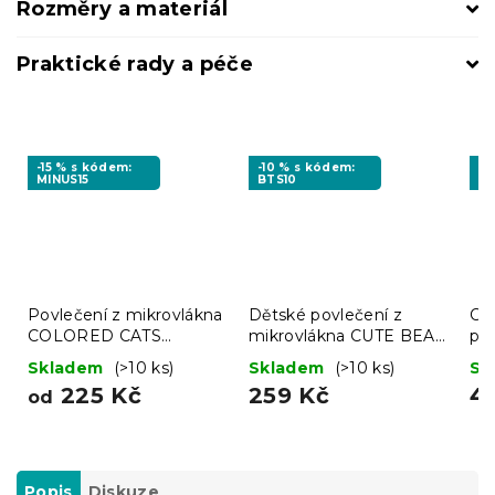
Rozměry a materiál
Praktické rady a péče
-15 % s kódem:
-10 % s kódem:
-1
MINUS15
BTS10
BT
Povlečení z mikrovlákna
Dětské povlečení z
Cel
COLORED CATS
mikrovlákna CUTE BEAR
pr
krémové
barevné
s 
Skladem
(>10 ks)
Skladem
(>10 ks)
Sk
90
225 Kč
259 Kč
4
od
Popis
Diskuze