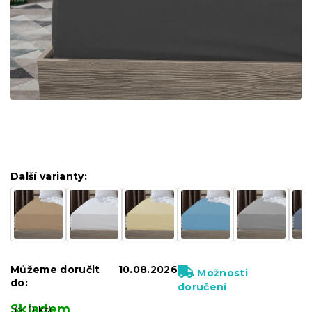
Další varianty:
Můžeme doručit
10.08.2026
Možnosti
do:
doručení
Skladem
(>10 ks)