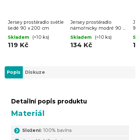
Jersey prostěradlo světle
Jersey prostěradlo
Jer
šedé 90 x 200 cm
námořnicky modré 90 x
90
200 cm
Skladem
(>10 ks)
Skladem
(>10 ks)
Sk
119 Kč
134 Kč
11
Popis
Diskuze
Detailní popis produktu
Materiál
Složení:
100% bavlna