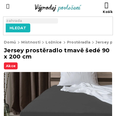
Přejít
NÁ
na
KO
obsah
HLEDAT
Domů
Místnosti
Ložnice
Prostěradla
Jersey pr
Jersey prostěradlo tmavě šedé 90
x 200 cm
Akce