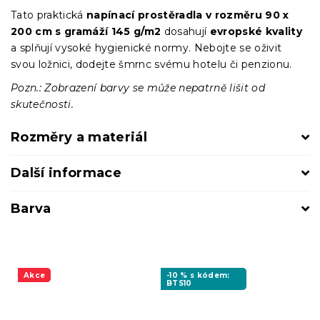
Tato praktická
napínací prostěradla
v
rozměru 90 x
200 cm s gramáží 145 g/m2
dosahují
evropské kvality
a splňují vysoké hygienické normy. Nebojte se oživit
svou ložnici, dodejte šmrnc svému hotelu či penzionu.
Pozn.: Zobrazení barvy se může nepatrně lišit od
skutečnosti.
Rozměry a materiál
Další informace
Barva
Akce
-10 % s kódem:
BTS10