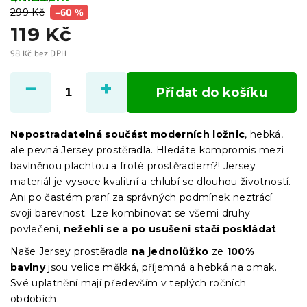
299 Kč
–60 %
119 Kč
98 Kč bez DPH
Měrná
cena:
Přidat do košíku
Nepostradatelná součást moderních ložnic
, hebká,
ale pevná Jersey prostěradla. Hledáte kompromis mezi
bavlněnou plachtou a froté prostěradlem?! Jersey
materiál je vysoce kvalitní a chlubí se dlouhou životností.
Ani po častém praní za správných podmínek neztrácí
svoji barevnost. Lze kombinovat se všemi druhy
povlečení,
nežehlí se a po usušení stačí poskládat
.
Naše Jersey prostěradla
na jednolůžko
ze
100%
bavlny
jsou velice měkká, příjemná a hebká na omak.
Své uplatnění mají především v teplých ročních
obdobích.