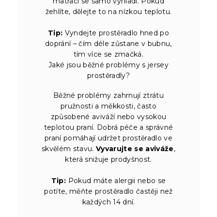
matraci se samo vyhladí. Pokud
žehlíte, dělejte to na nízkou teplotu.
Tip:
Vyndejte prostěradlo hned po
doprání – čím déle zůstane v bubnu,
tím více se zmačká.
Jaké jsou běžné problémy s jersey
prostěradly?
Běžné problémy zahrnují ztrátu
pružnosti a měkkosti, často
způsobené aviváží nebo vysokou
teplotou praní. Dobrá péče a správné
praní pomáhají udržet prostěradlo ve
skvělém stavu.
Vyvarujte se aviváže
,
která snižuje prodyšnost.
Tip:
Pokud máte alergii nebo se
potíte, měňte prostěradlo častěji než
každých 14 dní.