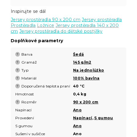
Inspirujte se dál
Jersey prostěradla 90 x 200 cm
Jersey prostěradla
Prostěradla
Ložnice
Jersey prostěradla 140 x 200
cm
Jersey prostěradla do dětské postýlky
Doplňkové parametry
Barva
Šedá
?
Gramáž
145 g/m2
?
Typ
Na jednolůžko
?
Materiál
100% bavlna
?
Doporučená teplota praní
40 °C
?
Hmotnost
0,4 kg
Rozměr
90 x 200 cm
?
Napínací
Ano
Provedení
Napínací
,
S gumou
S gumou
Ano
Sušení v sušičce
Ano