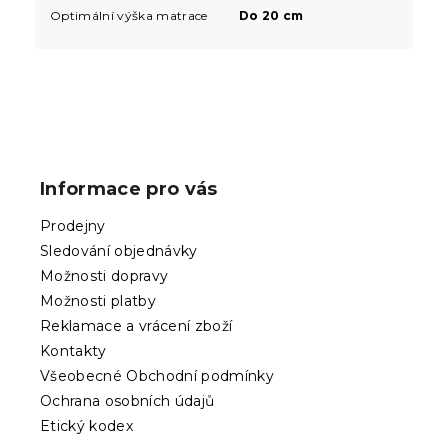
Optimální výška matrace
Do 20 cm
Z
á
p
Informace pro vás
a
t
Prodejny
í
Sledování objednávky
Možnosti dopravy
Možnosti platby
Reklamace a vrácení zboží
Kontakty
Všeobecné Obchodní podmínky
Ochrana osobních údajů
Etický kodex