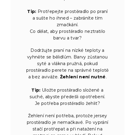
Tip:
Protřepejte prostěradlo po praní
a sušte ho ihned – zabráníte tím
zmačkání.
Co dělat, aby prostěradlo neztratilo
barvu a tvar?
Dodržujte praní na nízké teploty a
vyhněte se bělidlům. Barvy zůstanou
syté a vlákna pružná, pokud
prostěradlo perete na správné teplotě
a bez aviváže.
Žehlení není nutné
.
Tip:
Uložte prostěradlo složené a
suché, abyste předešli opotřebení.
Je potřeba prostěradlo žehlit?
Žehlení není potřeba, protože jersey
prostěradlo je nemačkavé. Po vyprání
stačí protřepat a při natažení na