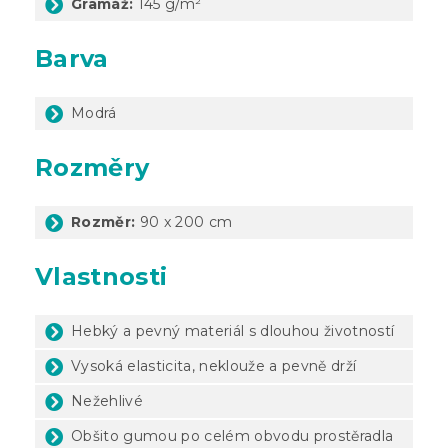
Gramáž:
145 g/m²
Barva
Modrá
Rozměry
Rozměr:
90 x 200 cm
Vlastnosti
Hebký a pevný materiál s dlouhou životností
Vysoká elasticita, neklouže a pevně drží
Nežehlivé
Obšito gumou po celém obvodu prostěradla