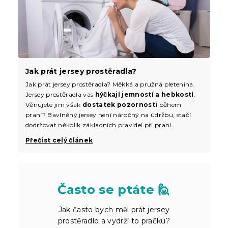
Jak prát jersey prostěradla?
Jak prát jersey prostěradla? Měkká a pružná pletenina.
Jersey prostěradla vás
hýčkají jemností a hebkostí
.
Věnujete jim však
dostatek pozornosti
během
praní? Bavlněný jersey není náročný na údržbu, stačí
dodržovat několik základních pravidel při praní.
Přečíst celý článek
Často se ptáte 🙋
Jak často bych měl prát jersey
prostěradlo a vydrží to pračku?