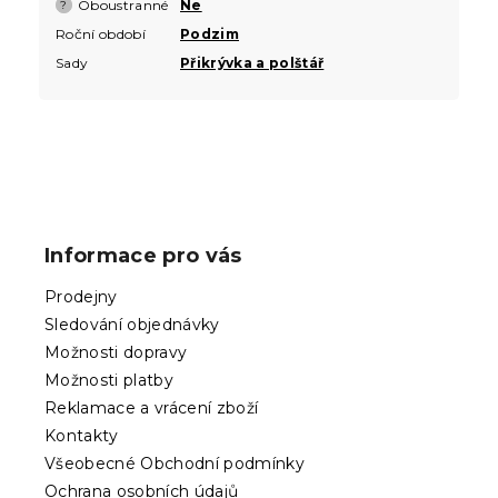
Oboustranné
Ne
?
Roční období
Podzim
Sady
Přikrývka a polštář
Z
á
p
Informace pro vás
a
t
Prodejny
í
Sledování objednávky
Možnosti dopravy
Možnosti platby
Reklamace a vrácení zboží
Kontakty
Všeobecné Obchodní podmínky
Ochrana osobních údajů