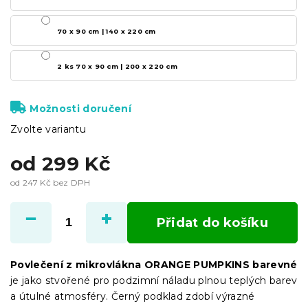
70 x 90 cm | 140 x 220 cm
2 ks 70 x 90 cm | 200 x 220 cm
Možnosti doručení
Zvolte variantu
od
299 Kč
od
247 Kč
bez DPH
Měrná
cena:
Přidat do košíku
Povlečení z mikrovlákna ORANGE PUMPKINS barevné
je jako stvořené pro podzimní náladu plnou teplých barev
a útulné atmosféry. Černý podklad zdobí výrazné