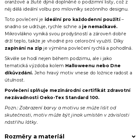
oranžové a žluté dýně doplněné o podzimní listy, což z
něj dělá ideální volbu pro milovníky sezónního designu.
Toto povlečení je
ideální pro každodenní použití
–
snadno se udržuje, rychle schne a
je nemačkavé.
Mikrovlákno vyniká svou prodyšností a zároveň dobře
drží teplo, takže je vhodné pro celoroční využití. Díky
zapínání na zip
je výměna povlečení rychlá a pohodlná.
Skvěle se hodí nejen během podzimu, ale i jako
tematická výzdoba kolem
Halloweenu nebo Dne
díkůvzdání.
Jeho hravý motiv vnese do ložnice radost a
útulnost.
Povlečení splňuje mezinárodní certifikát zdravotní
nezávadnosti Oeko-Tex Standard 100.
Pozn.: Zobrazení barvy a motivu se může lišit od
skutečnosti, motiv může být jinak umístěn v závislosti
nástřihu látky.
Rozměry a materiál