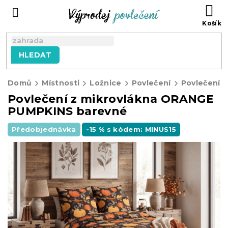
Přejít
NÁ
na
KO
obsah
HLEDAT
Domů
Místnosti
Ložnice
Povlečení
Povlečení z
Povlečení z mikrovlákna ORANGE
PUMPKINS barevné
Předobjednávka
-15 % s kódem: MINUS15