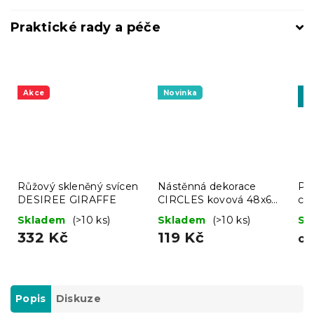
Praktické rady a péče
Akce
Novinka
-1
BT
Růžový skleněný svícen
Nástěnná dekorace
Po
DESIREE GIRAFFE
CIRCLES kovová 48x68
cm
cm, bílá / béžová
Skladem
(>10 ks)
Skladem
(>10 ks)
Sk
332 Kč
119 Kč
o
Popis
Diskuze