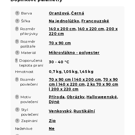
Barva
Oranžová
,
Černá
?
Šířka
Na jednolůžko
,
Francouzské
?
Rozměr
140 x 200 cm
,
140 x 220 cm
,
200 x
?
přikrývky
220 cm
Rozměr
?
70 x 90 cm
polštáře
Materiál
Mikrovlákno - polyester
?
Doporučená
?
30 - 40 °C
teplota praní
Hmotnost
0,7 kg, 1,05 kg, 1,45 kg
Rozměr
70 x 90 cm | 140 x 200 cm
,
70 x 90
?
povlečení
cm | 140 x 220 cm
,
2 ks 70 x 90 cm
| 200 x 220 cm
Motiv
Příroda
,
Obrázky
,
Halloweenské
,
?
povlečení
Dýně
Styl
?
Venkovský
,
Rustikální
povlečení
Zapínání
Zip
?
Nežehlivé
Ne