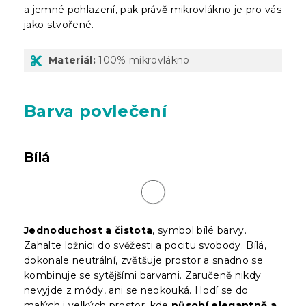
a jemné pohlazení, pak právě mikrovlákno je pro vás
jako stvořené.
Materiál:
100% mikrovlákno
Barva povlečení
Bílá
Jednoduchost a čistota
, symbol bílé barvy.
Zahalte ložnici do svěžesti a pocitu svobody. Bílá,
dokonale neutrální, zvětšuje prostor a snadno se
kombinuje se sytějšími barvami. Zaručeně nikdy
nevyjde z módy, ani se neokouká. Hodí se do
malých i velkých prostor, kde
působí elegantně a