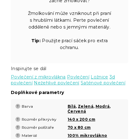
začne žmolkovat?
Žmolkování může vzniknout při praní
s hrubšími látkami. Perte povlečení
odděleně nebo s jemnými materiály.
Tip:
Použijte prací sáček pro extra
ochranu.
Inspirujte se dál
Povlečení z mikrovlákna
Povlečení
Ložnice
3d
povlečení
Nežehlivé povlečení
Saténové povlečení
Doplňkové parametry
Barva
Bílá
,
Zelená
,
Modrá
,
?
Červená
Rozměr přikrývky
140 x 200 cm
?
Rozměr polštáře
70 x 80 cm
?
Materiál
100% mikrovlákno
?