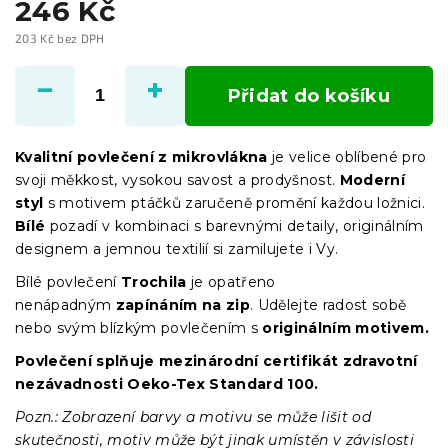
246 Kč
203 Kč bez DPH
Měrná
cena:
Přidat do košíku
Kvalitní povlečení z mikrovlákna
je velice oblíbené pro
svoji měkkost, vysokou savost a prodyšnost.
Moderní
styl
s motivem ptáčků
zaručeně promění každou ložnici.
Bílé
pozadí v kombinaci s barevnými detaily, originálním
designem a jemnou textilií si zamilujete i Vy.
Bílé povlečení
Trochila
je opatřeno
nenápadným
zapínáním
na zip
. Udělejte radost sobě
nebo svým blízkým povlečením s
originálním motivem.
Povlečení splňuje mezinárodní certifikát zdravotní
nezávadnosti Oeko-Tex Standard 100.
Pozn.: Zobrazení barvy a motivu se může lišit od
skutečnosti, motiv může být jinak umístěn v závislosti