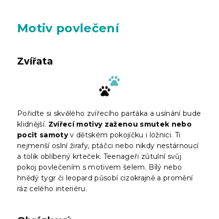
Motiv povlečení
Zvířata
Pořiďte si skvělého zvířecího parťáka a usínání bude
klidnější.
Zvířecí motivy zaženou smutek nebo
pocit samoty
v dětském pokojíčku i ložnici. Ti
nejmenší oslní žirafy, ptáčci nebo nikdy nestárnoucí
a tolik oblíbený krteček. Teenageři zútulní svůj
pokoj povlečením s motivem šelem. Bílý nebo
hnědý tygr či leopard působí cizokrajně a promění
ráz celého interiéru.