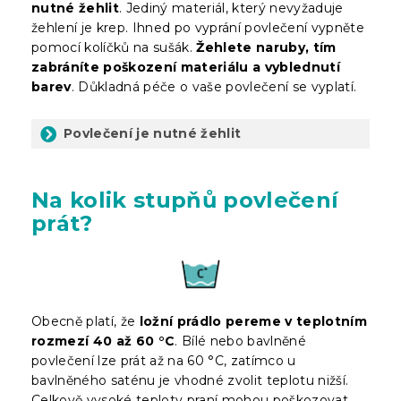
nutné žehlit
. Jediný materiál, který nevyžaduje
žehlení je krep. Ihned po vyprání povlečení vypněte
pomocí kolíčků na sušák.
Žehlete naruby, tím
zabráníte poškození materiálu a vyblednutí
barev
. Důkladná péče o vaše povlečení se vyplatí.
Povlečení je nutné žehlit
Na kolik stupňů povlečení
prát?
Obecně platí, že
ložní prádlo pereme v teplotním
rozmezí 40 až 60 °C
. Bílé nebo bavlněné
povlečení lze prát až na 60 °C, zatímco u
bavlněného saténu je vhodné zvolit teplotu nižší.
Celkově vysoké teploty praní mohou poškozovat