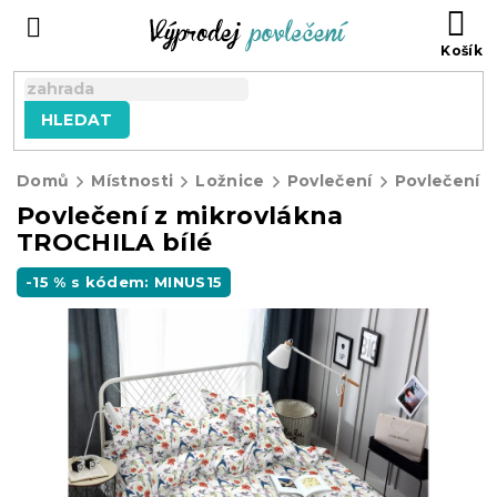
Přejít
NÁ
na
KO
obsah
HLEDAT
Domů
Místnosti
Ložnice
Povlečení
Povlečení z
Povlečení z mikrovlákna
TROCHILA bílé
-15 % s kódem: MINUS15