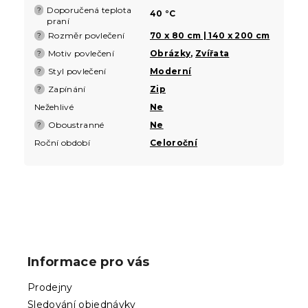
Doporučená teplota
?
40 °C
praní
Rozměr povlečení
70 x 80 cm | 140 x 200 cm
?
Motiv povlečení
Obrázky
,
Zvířata
?
Styl povlečení
Moderní
?
Zapínání
Zip
?
Nežehlivé
Ne
Oboustranné
Ne
?
Roční období
Celoroční
Z
á
p
Informace pro vás
a
t
Prodejny
í
Sledování objednávky