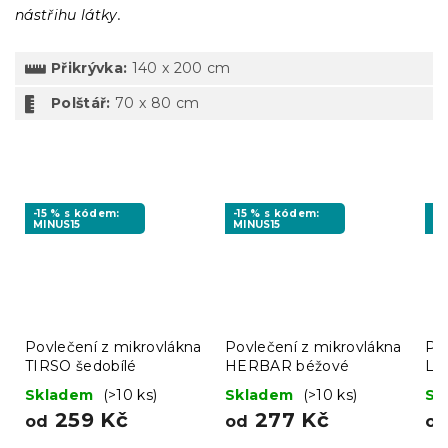
nástřihu látky.
Přikrývka:
140 x 200 cm
Polštář:
70 x 80 cm
-15 % s kódem:
-15 % s kódem:
-1
MINUS15
MINUS15
MI
Povlečení z mikrovlákna
Povlečení z mikrovlákna
Po
TIRSO šedobílé
HERBAR béžové
LI
ze
Skladem
(>10 ks)
Skladem
(>10 ks)
Sk
259 Kč
277 Kč
od
od
o