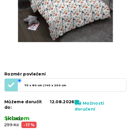
Rozměr povlečení
70 x 80 cm | 140 x 200 cm
Můžeme doručit
12.08.2026
Možnosti
do:
doručení
Skladem
(>10 ks)
299 Kč
–17 %