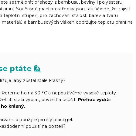
ůžete šetrně prát přehozy z bambusu, bavlny i polyesteru.
raní. Současné prací prostředky jsou tak účinné, že zajistí
šší teplotní stupeň, pro zachování stálosti barev a tvaru
materiálů a bambusových vláken dodržujte teplotu praní na
se ptáte 🙋
žuje, aby zůstal stále krásný?
e. Pereme ho na 30 °C a nepoužíváme vysoké teploty.
lit, stačí vyprat, pověsit a usušit.
Přehoz vydrží
uho krásný.
vami a použijte jemný prací gel.
aždodenní použití na posteli?