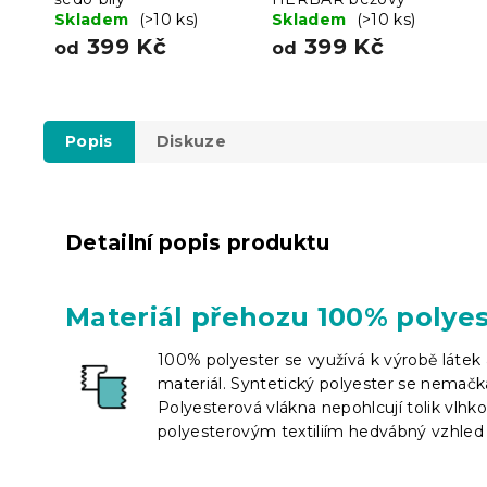
Skladem
(>10 ks)
Skladem
(>10 ks)
399 Kč
399 Kč
od
od
Popis
Diskuze
Detailní popis produktu
Materiál přehozu 100% polyes
100% polyester se využívá k výrobě látek a
materiál. Syntetický polyester se nemačká
Polyesterová vlákna nepohlcují tolik vlhk
polyesterovým textiliím hedvábný vzhled 