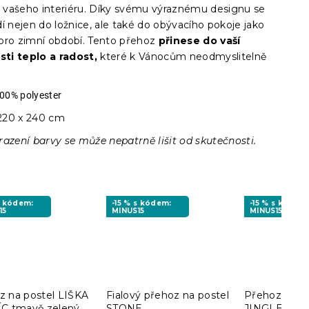
vašeho interiéru. Díky svému výraznému designu se
í nejen do ložnice, ale také do obývacího pokoje jako
pro zimní období. Tento přehoz
přinese do vaší
ti teplo a radost,
které k Vánocům neodmyslitelně
00% polyester
20 x 240 cm
razení barvy se může nepatrně lišit od skutečnosti.
s kódem:
-15 % s kódem:
-15 % s kódem
15
MINUS15
MINUS15
z na postel LIŠKA
Fialový přehoz na postel
Přehoz na po
ÍC tmavě zelený
STONE
JINGLE, bílý