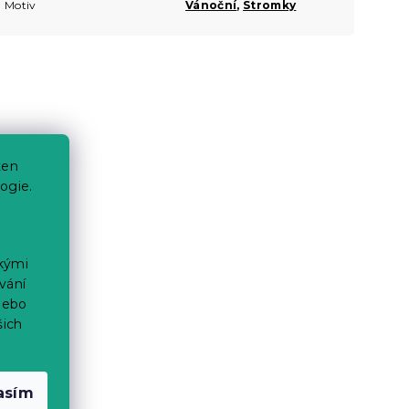
Motiv
Vánoční
,
Stromky
ten
ogie.
ckými
vání
nebo
šich
asím