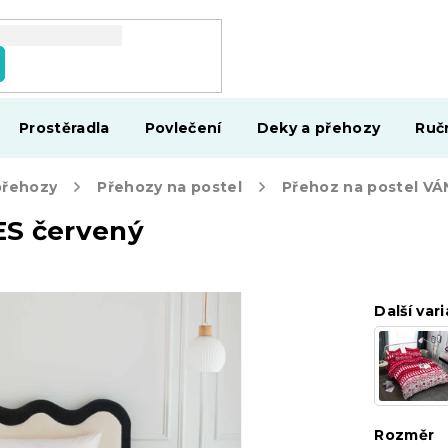
Prostěradla
Povlečení
Deky a přehozy
Ruč
přehozy
Přehozy na postel
ES červený
Další vari
Rozměr