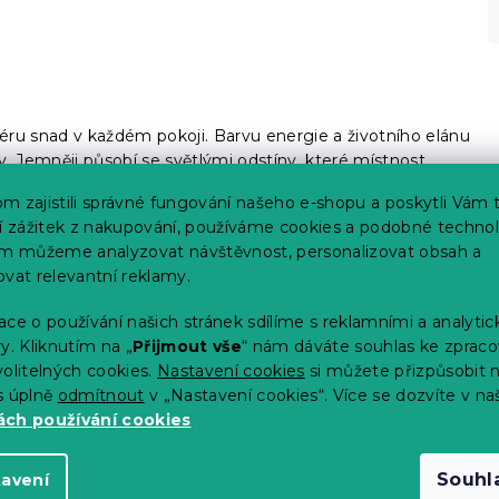
ru snad v každém pokoji. Barvu energie a životního elánu
. Jemněji působí se světlými odstíny, které místnost
ombinace červené deky a šedých elementů v interiéru celého
m zajistili správné fungování našeho e-shopu a poskytli Vám 
ší zážitek z nakupování, používáme cookies a podobné technol
im můžeme analyzovat návštěvnost, personalizovat obsah a
tečnosti.
ovat relevantní reklamy.
ce o používání našich stránek sdílíme s reklamními a analyti
m
y. Kliknutím na „
Přijmout vše
“ nám dáváte souhlas ke zpraco
olitelných cookies.
Nastavení cookies
si můžete přizpůsobit 
m je určený především pro dvoulůžkové postele i postele s
s úplně
odmítnout
v „Nastavení cookies“. Více se dozvíte v na
astelete polštáře i přikrývky bez větších problémů. Rozměr
ch používání cookies
 velikosti 140/160/180/200 x 200 cm, tedy klasické
Souhl
tavení