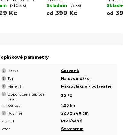
dem
(>10 ks)
Skladem
(3 ks)
Skladem
(>
99 Kč
399 Kč
399 K
od
od
oplňkové parametry
Barva
Červená
?
Typ
Na dvoulůžko
?
Materiál
Mikrovlákno - polyester
?
Doporučená teplota
?
30 °C
praní
Hmotnost
1,26 kg
Rozměr
220 x 240 cm
?
Vzhled
Prošívané
Vzor
Se vzorem