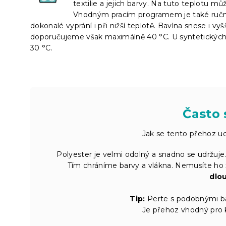
textilie a jejich barvy. Na tuto teplotu m
Vhodným pracím programem je také ruční p
dokonalé vyprání i při nižší teplotě. Bavlna snese i vy
doporučujeme však maximálně 40 °C. U syntetických 
30 °C.
Často 
Jak se tento přehoz udr
Polyester je velmi odolný a snadno se udržuj
Tím chráníme barvy a vlákna. Nemusíte ho žeh
dlo
Tip:
Perte s podobnými bar
Je přehoz vhodný pro k