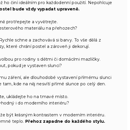
ž ho činí ideálním pro každodenní použití. Nepohlcuje
ostel bude vždy vypadat upraveně.
ě protřepejte a vyvětrejte.
yesterového materiálu na přehozech?
Rychle schne a zachovává si barvy. To vše dělá z
, které chrání postel a zároveň ji dekorují.
olbou pro rodiny s dětmi či domácími mazlíčky.
t, pokud je vystaven slunci?
ímu záření, ale dlouhodobé vystavení přímému slunci
tam, kde na něj nesvítí přímé slunce po celý den.
e, ukládejte ho na tmavé místo.
vhodný i do moderního interiéru?
že být krásným kontrastem v moderním interiéru.
jemné teplo.
Přehoz zapadne do každého stylu.