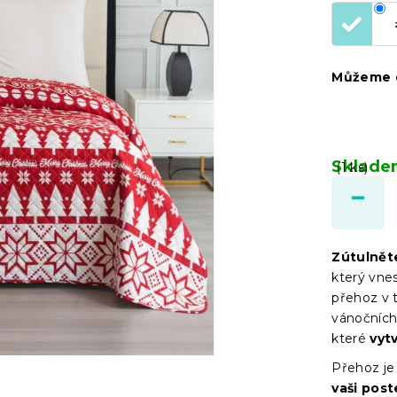
Můžeme d
Sklad
(1 ks)
Zútulnět
který vne
přehoz v 
vánočních
které
vytv
Přehoz je
vaši pos