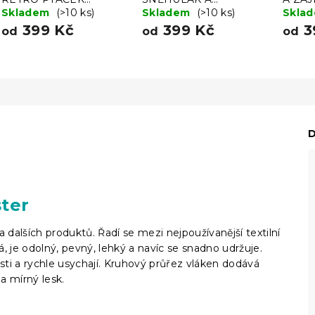
barevný
Skladem
(>10 ks)
PERNÍČEK, zelený
Skladem
(>10 ks)
Skla
399 Kč
399 Kč
3
od
od
od
D
ter
 dalších produktů. Řadí se mezi nejpoužívanější textilní
, je odolný, pevný, lehký a navíc se snadno udržuje.
osti a rychle usychají. Kruhový průřez vláken dodává
a mírný lesk.