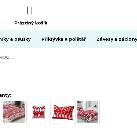
Prázdný košík
NÁKUPNÍ
KOŠÍK
níky a osušky
Přikrývka a polštář
Závěsy a záclon
Přehoz na postel VÁNOČNÍ LES červený
anty: