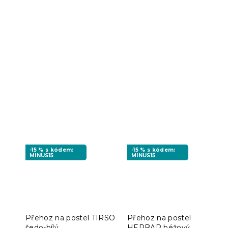
-15 % s kódem:
-15 % s kódem:
MINUS15
MINUS15
Přehoz na postel TIRSO
Přehoz na postel
šedo-bílý
HERBAR béžový