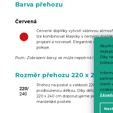
Barva přehozu
Červená
Červené doplňky vytvoří vášnivou atmosfé
lze kombinovat klasicky s černými doplňky
projasní a rozveselí. Elegantně vypadá k
Abycho
pokoje.
nejlep
Díky n
Pozn.: Zobrazení barvy se může nepatrně lišit od sku
zobraz
Informa
Rozměr přehozu 220 x 240 c
partner
všech v
Přehoz na postel o velikosti 220 x 240 c
cookie
prodlouženou délkou. Díky délce 240 cm z
Zásadá
220 x 240 cm doporučujeme pro postele o
manželské postele.
Nas