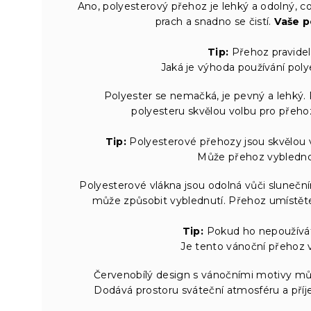
Ano, polyesterový přehoz je lehký a odolný, co
prach a snadno se čistí.
Vaše p
Tip:
Přehoz pravideln
Jaká je výhoda používání pol
Polyester se nemačká, je pevný a lehký. 
polyesteru skvělou volbu pro přehozy
Tip:
Polyesterové přehozy jsou skvělou v
Může přehoz vyblednou
Polyesterové vlákna jsou odolná vůči slunečn
může způsobit vyblednutí. Přehoz umístěte 
Tip:
Pokud ho nepoužívát
Je tento vánoční přehoz 
Červenobílý design s vánočními motivy mů
Dodává prostoru sváteční atmosféru a pří