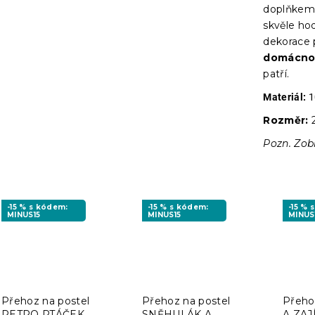
doplňkem 
skvěle hod
dekorace 
domácnos
patří.
Materiál:
1
Rozměr:
2
Pozn. Zob
-15 % s kódem:
-15 % s kódem:
-15 % 
MINUS15
MINUS15
MINUS
Přehoz na postel
Přehoz na postel
Přeho
RETRO PTÁČEK
SNĚHULÁK A
A ZAJ