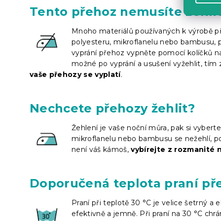
Tento přehoz nemusíte žehli
Mnoho materiálů používaných k výrobě přeh
polyesteru, mikroflanelu nebo bambusu, p
vyprání přehoz vypněte pomocí kolíčků na
možné po vyprání a usušení vyžehlit, tím 
vaše přehozy se vyplatí
.
Nechcete přehozy žehlit?
Žehlení je vaše noční můra, pak si vybert
mikroflanelu nebo bambusu se nežehlí, po 
není váš kámoš,
vybírejte z rozmanité n
Doporučená teplota praní pře
Praní při teplotě 30 °C je velice šetrný a
efektivně a jemně. Při praní na 30 °C chr