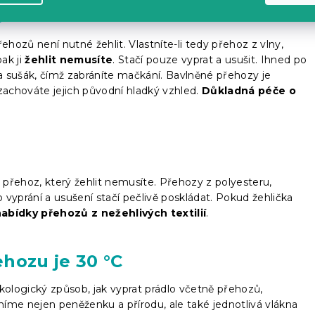
t
ozů není nutné žehlit. Vlastníte-li tedy přehoz z vlny,
ak ji
žehlit nemusíte
. Stačí pouze vyprat a usušit. Ihned po
 sušák, čímž zabráníte mačkání. Bavlněné přehozy je
zachováte jejich původní hladký vzhled.
Důkladná péče o
e přehoz, který žehlit nemusíte. Přehozy z polyesteru,
vyprání a usušení stačí pečlivě poskládat. Pokud žehlička
abídky přehozů z nežehlivých textilií
.
hozu je 30 °C
 ekologický způsob, jak vyprat prádlo včetně přehozů,
áníme nejen peněženku a přírodu, ale také jednotlivá vlákna