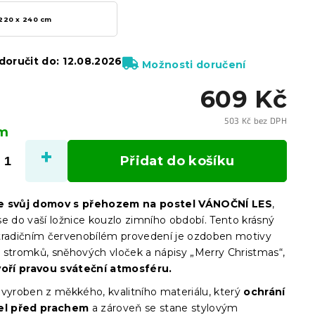
220 x 240 cm
oručit do:
12.08.2026
Možnosti doručení
609 Kč
503 Kč bez DPH
em
Měrn
cena:
Přidat do košíku
e svůj domov s přehozem na postel VÁNOČNÍ LES
,
se do vaší ložnice kouzlo zimního období. Tento krásný
tradičním červenobílém provedení je ozdoben motivy
 stromků, sněhových vloček a nápisy „Merry Christmas“,
oří pravou sváteční atmosféru.
 vyroben z měkkého, kvalitního materiálu, který
ochrání
tel před prachem
a zároveň se stane stylovým