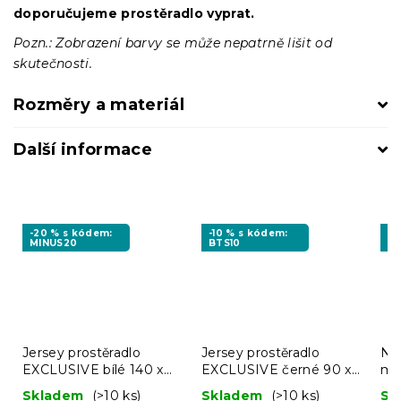
doporučujeme prostěradlo vyprat.
Pozn.: Zobrazení barvy se může nepatrně lišit od
skutečnosti.
Rozměry a materiál
Další informace
-20 % s kódem:
-10 % s kódem:
-1
MINUS20
BTS10
MI
Jersey prostěradlo
Jersey prostěradlo
Ne
EXCLUSIVE bílé 140 x
EXCLUSIVE černé 90 x
ma
200 cm
200 cm
14
Skladem
(>10 ks)
Skladem
(>10 ks)
Sk