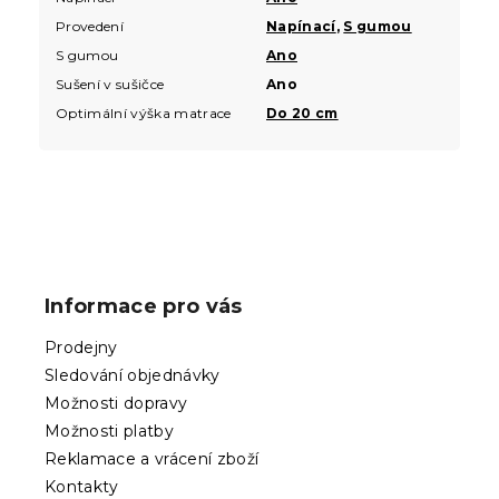
Provedení
Napínací
,
S gumou
S gumou
Ano
Sušení v sušičce
Ano
Optimální výška matrace
Do 20 cm
Z
á
p
Informace pro vás
a
t
Prodejny
í
Sledování objednávky
Možnosti dopravy
Možnosti platby
Reklamace a vrácení zboží
Kontakty