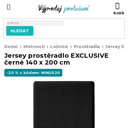
Přejít
NÁ
na
KO
obsah
HLEDAT
Domů
Místnosti
Ložnice
Prostěradla
Jersey E
Jersey prostěradlo EXCLUSIVE
černé 140 x 200 cm
-20 % s kódem: MINUS20