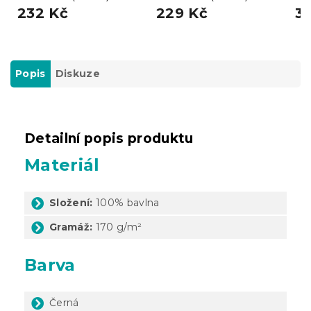
232 Kč
229 Kč
3
Popis
Diskuze
Detailní popis produktu
Materiál
Složení:
100% bavlna
Gramáž:
170 g/m²
Barva
Černá