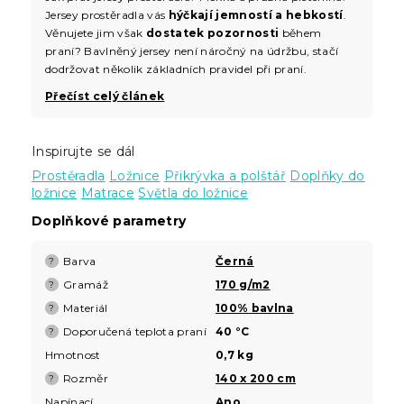
Jersey prostěradla vás
hýčkají jemností a hebkostí
.
Věnujete jim však
dostatek pozornosti
během
praní? Bavlněný jersey není náročný na údržbu, stačí
dodržovat několik základních pravidel při praní.
Přečíst celý článek
Inspirujte se dál
Prostěradla
Ložnice
Přikrývka a polštář
Doplňky do
ložnice
Matrace
Světla do ložnice
Doplňkové parametry
Barva
Černá
?
Gramáž
170 g/m2
?
Materiál
100% bavlna
?
Doporučená teplota praní
40 °C
?
Hmotnost
0,7 kg
Rozměr
140 x 200 cm
?
Napínací
Ano