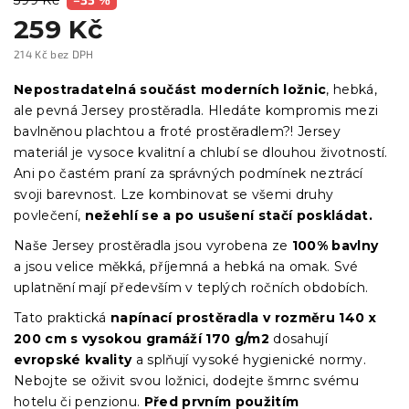
259 Kč
214 Kč bez DPH
Měrná
cena:
Nepostradatelná součást moderních ložnic
, hebká,
ale pevná Jersey prostěradla. Hledáte kompromis mezi
bavlněnou plachtou a froté prostěradlem?! Jersey
materiál je vysoce kvalitní a chlubí se dlouhou životností.
Ani po častém praní za správných podmínek neztrácí
svoji barevnost. Lze kombinovat se všemi druhy
povlečení,
nežehlí se a po usušení stačí poskládat.
Naše Jersey prostěradla jsou vyrobena ze
100% bavlny
a jsou velice měkká, příjemná a hebká na omak. Své
uplatnění mají především v teplých ročních obdobích.
Tato praktická
napínací prostěradla
v
rozměru 140 x
200 cm s vysokou gramáží 170 g/m2
dosahují
evropské kvality
a splňují vysoké hygienické normy.
Nebojte se oživit svou ložnici, dodejte šmrnc svému
hotelu či penzionu.
Před prvním použitím