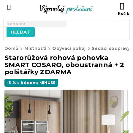
Přejít
NÁ
na
KO
obsah
HLEDAT
Domů
Místnosti
Obývací pokoj
Sedací soupravy
Starorůžová rohová pohovka
SMART COSARO, oboustranná + 2
polštářky ZDARMA
-5 % s kódem: MINUS5