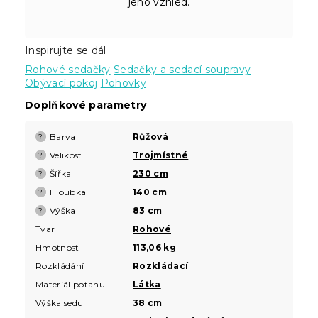
jeho vzhled.
Inspirujte se dál
Rohové sedačky
Sedačky a sedací soupravy
Obývací pokoj
Pohovky
Doplňkové parametry
Barva
Růžová
?
Velikost
Trojmístné
?
Šířka
230 cm
?
Hloubka
140 cm
?
Výška
83 cm
?
Tvar
Rohové
Hmotnost
113,06 kg
Rozkládání
Rozkládací
Materiál potahu
Látka
Výška sedu
38 cm