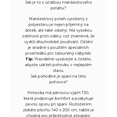
Jak je to s účdrbou manšestrového
potahu?
Manšestrový potah vyrobený z
polyesteru je nejen příjemný na
dotek, ale také odolný. Má vysokou
odolnost proti oděru, což znamená, že
vydrží dlouhodobé používání. Čištění
je snadné s použitím speciálních
prostředků pro čalouněný nábytek.
Tip:
Pravidelně vysávejte a čistěte,
abyste udrželi pohovku v nejlepším
stavu.
Jak pohodlné je spaní na této
pohovce?
Pohovka má pěnovou výplň T30,
která podporuje komfort a poskytuje
pevnú oporu při spaní. Rozložením
získáte plochu 140 x 200 cm, takže je
vhodná pro příležitostné přespání.