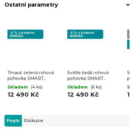
Ostatní parametry
-5 % s kódem:
-5 % s kódem:
Vy
MINUS5
MINUS5
❖
-5
MI
Tmavě zelená rohová
Světle šedá rohová
Sv
pohovka SMART
pohovka SMART
po
COSARO, oboustranná +
COSARO, oboustranná +
CO
Skladem
(4 ks)
Skladem
(6 ks)
Sk
2 polštářky ZDARMA
2 polštářky ZDARMA
2 
12 490 Kč
12 490 Kč
1
Popis
Diskuze