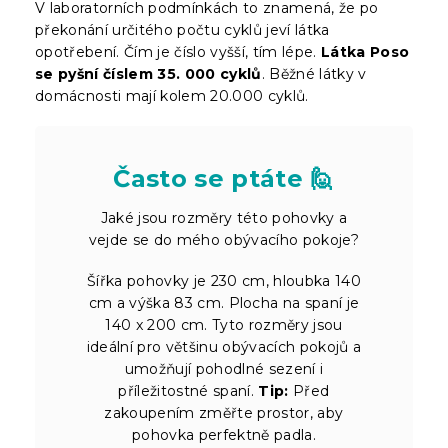
V laboratorních podmínkách to znamená, že po
překonání určitého počtu cyklů jeví látka
opotřebení. Čím je číslo vyšší, tím lépe.
Látka Poso
se pyšní číslem 35. 000 cyklů
. Běžné látky v
domácnosti mají kolem 20.000 cyklů.
Často se ptáte 🙋
Jaké jsou rozměry této pohovky a
vejde se do mého obývacího pokoje?
Šířka pohovky je 230 cm, hloubka 140
cm a výška 83 cm. Plocha na spaní je
140 x 200 cm. Tyto rozměry jsou
ideální pro většinu obývacích pokojů a
umožňují pohodlné sezení i
příležitostné spaní.
Tip:
Před
zakoupením změřte prostor, aby
pohovka perfektně padla.