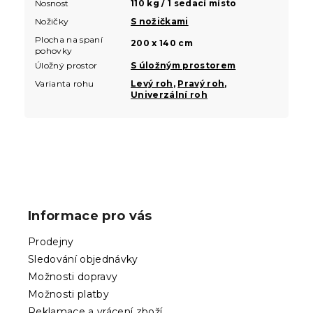
Nosnost
110 kg / 1 sedací místo
Nožičky
S nožičkami
Plocha na spaní
200 x 140 cm
pohovky
Úložný prostor
S úložným prostorem
Varianta rohu
Levý roh
,
Pravý roh
,
Univerzální roh
Z
á
p
Informace pro vás
a
t
Prodejny
í
Sledování objednávky
Možnosti dopravy
Možnosti platby
Reklamace a vrácení zboží