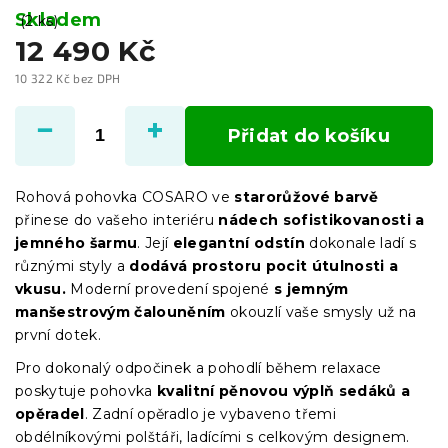
Skladem
(2 ks)
12 490 Kč
10 322 Kč bez DPH
Měrná
cena:
Přidat do košíku
Rohová pohovka COSARO ve
starorůžové barvě
přinese do vašeho interiéru
nádech sofistikovanosti a
jemného šarmu
. Její
elegantní odstín
dokonale ladí s
různými styly a
dodává prostoru pocit útulnosti a
vkusu.
Moderní provedení spojené
s jemným
manšestrovým čalouněním
okouzlí vaše smysly už na
první dotek.
Pro dokonalý odpočinek a pohodlí během relaxace
poskytuje pohovka
kvalitní pěnovou výplň sedáků a
opěradel
. Zadní opěradlo je vybaveno třemi
obdélníkovými polštáři, ladícími s celkovým designem.