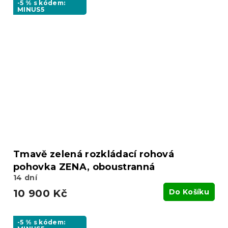
-5 % s kódem:
MINUS5
Tmavě zelená rozkládací rohová
pohovka ZENA, oboustranná
14 dní
10 900 Kč
Do Košíku
-5 % s kódem: