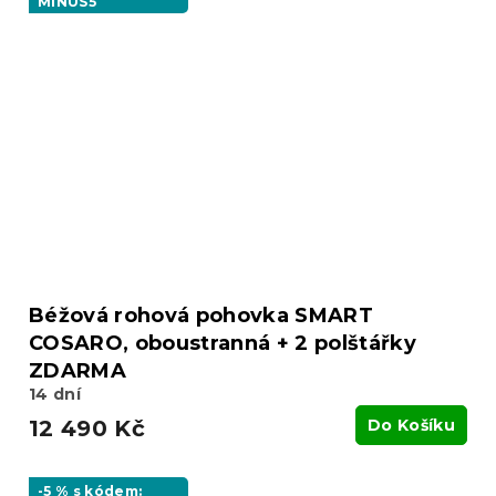
MINUS5
Béžová rohová pohovka SMART
COSARO, oboustranná + 2 polštářky
ZDARMA
14 dní
12 490 Kč
Do Košíku
-5 % s kódem: