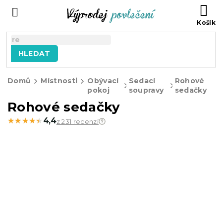
Přejít
NÁ
na
KO
obsah
HLEDAT
Domů
Místnosti
Obývací
Sedací
Rohové
pokoj
soupravy
sedačky
Rohové sedačky
★★★★★
★★★★★
4,4
z 231 recenzí