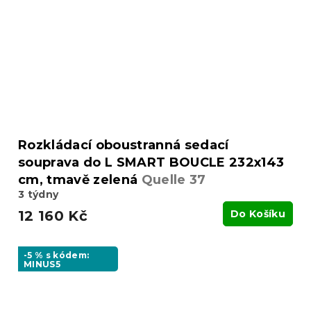
Rozkládací oboustranná sedací
souprava do L SMART BOUCLE 232x143
cm, tmavě zelená
Quelle 37
3 týdny
12 160 Kč
Do Košíku
-5 % s kódem:
MINUS5