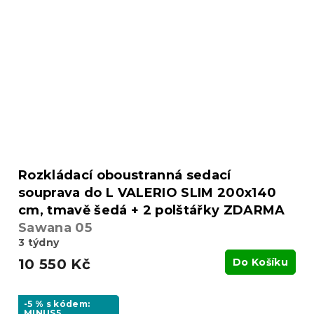
Rozkládací oboustranná sedací
souprava do L VALERIO SLIM 200x140
cm, tmavě šedá + 2 polštářky ZDARMA
Sawana 05
3 týdny
10 550 Kč
Do Košíku
-5 % s kódem:
MINUS5