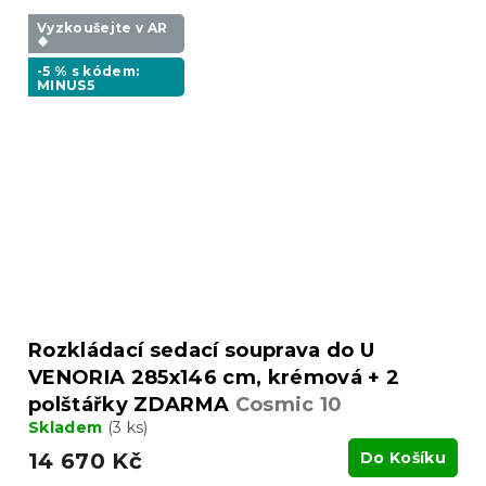
Vyzkoušejte v AR
❖
-5 % s kódem:
MINUS5
Rozkládací sedací souprava do U
VENORIA 285x146 cm, krémová + 2
polštářky ZDARMA
Cosmic 10
Skladem
(3 ks)
14 670 Kč
Do Košíku