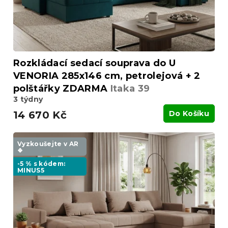
Rozkládací sedací souprava do U
VENORIA 285x146 cm, petrolejová + 2
polštářky ZDARMA
Itaka 39
3 týdny
14 670 Kč
Do Košíku
Vyzkoušejte v AR
❖
-5 % s kódem:
MINUS5