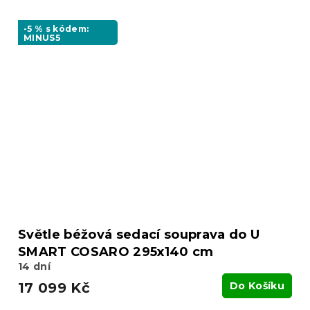
-5 % s kódem:
MINUS5
Světle béžová sedací souprava do U
SMART COSARO 295x140 cm
14 dní
17 099 Kč
Do Košíku