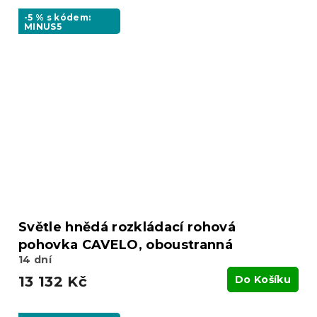
-5 % s kódem:
MINUS5
Světle hnědá rozkládací rohová
pohovka CAVELO, oboustranná
14 dní
13 132 Kč
Do Košíku