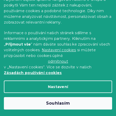
poskytli Vám ten nejlepší zážitek z nakupování,
používáme cookies a podobné technologie. Díky nim
můžeme analyzovat návštěvnost, personalizovat obsah a
zobrazovat relevantní reklamy.
Informace o používání našich stránek sdílíme s
reklamními a analytickými partnery. Kliknutím na
„
Přijmout vše
“ nám dáváte souhlas ke zpracování všech
volitelných cookies.
Nastavení cookies
si můžete
přizpůsobit nebo cookies úplně
odmítnout
Hořčicová rohová pohovka SMART
v „Nastavení cookies“. Více se dozvíte v našich
COSARO, oboustranná + 2 polštářky
Zásadách používání cookies
ZDARMA
Poso 001
Skladem
(>10 ks)
Nastavení
12 490 Kč
Do Košíku
Souhlasím
Vyzkoušejte v AR
❖
-5 % s kódem: