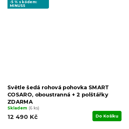
-5 % s kódem:
MINUS5
Světle šedá rohová pohovka SMART
COSARO, oboustranná + 2 polštářky
ZDARMA
Skladem
(6 ks)
12 490 Kč
Do Košíku