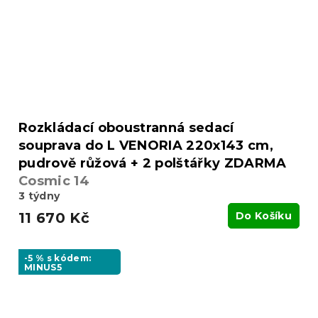
Rozkládací oboustranná sedací
souprava do L VENORIA 220x143 cm,
pudrově růžová + 2 polštářky ZDARMA
Cosmic 14
3 týdny
11 670 Kč
Do Košíku
-5 % s kódem:
MINUS5