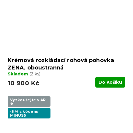
Krémová rozkládací rohová pohovka
ZENA, oboustranná
Skladem
(2 ks)
10 900 Kč
Do Košíku
Vyzkoušejte v AR
❖
-5 % s kódem:
MINUS5