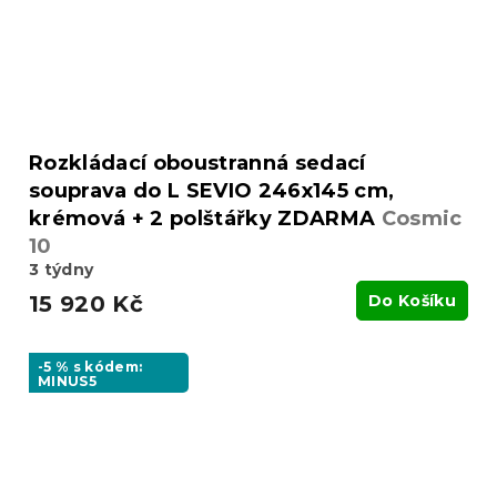
Rozkládací oboustranná sedací
souprava do L SEVIO 246x145 cm,
krémová + 2 polštářky ZDARMA
Cosmic
10
3 týdny
15 920 Kč
Do Košíku
-5 % s kódem:
MINUS5