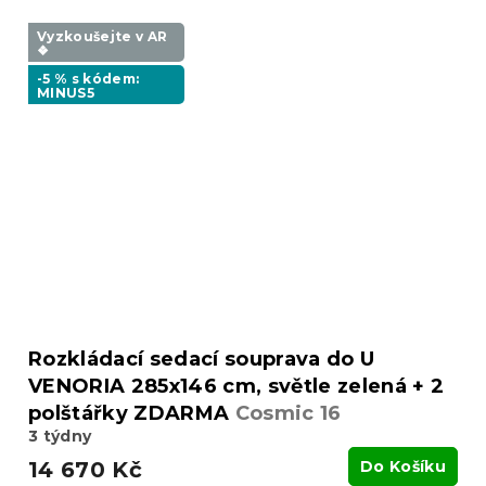
Vyzkoušejte v AR
❖
-5 % s kódem:
MINUS5
Rozkládací sedací souprava do U
VENORIA 285x146 cm, světle zelená + 2
polštářky ZDARMA
Cosmic 16
3 týdny
14 670 Kč
Do Košíku