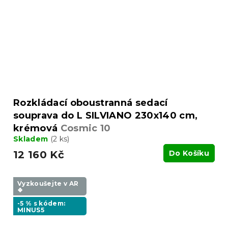
Rozkládací oboustranná sedací
souprava do L SILVIANO 230x140 cm,
krémová
Cosmic 10
Skladem
(2 ks)
12 160 Kč
Do Košíku
Vyzkoušejte v AR
❖
-5 % s kódem:
MINUS5