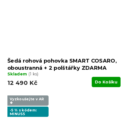
Šedá rohová pohovka SMART COSARO,
oboustranná + 2 polštářky ZDARMA
Skladem
(1 ks)
12 490 Kč
Do Košíku
Vyzkoušejte v AR
❖
-5 % s kódem:
MINUS5