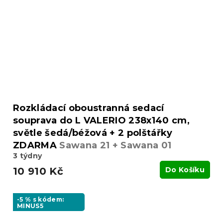
Rozkládací oboustranná sedací
souprava do L VALERIO 238x140 cm,
světle šedá/béžová + 2 polštářky
ZDARMA
Sawana 21 + Sawana 01
3 týdny
10 910 Kč
Do Košíku
-5 % s kódem:
MINUS5