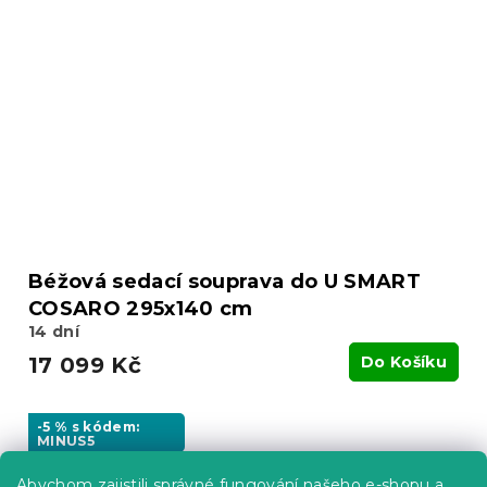
Béžová sedací souprava do U SMART
COSARO 295x140 cm
14 dní
17 099 Kč
Do Košíku
-5 % s kódem:
MINUS5
Abychom zajistili správné fungování našeho e-shopu a