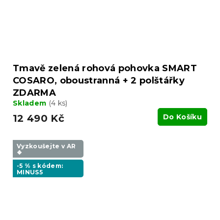
Tmavě zelená rohová pohovka SMART
COSARO, oboustranná + 2 polštářky
ZDARMA
Skladem
(4 ks)
12 490 Kč
Do Košíku
Vyzkoušejte v AR
❖
-5 % s kódem:
MINUS5