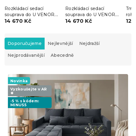
Rozkládací sedací
Rozkládací sedací
Tmav
souprava do U VENORIA
souprava do U VENORIA
roh
285x146 cm, petrolejová
14 670 Kč
285x146 cm, béžová + 2
14 670 Kč
ZEN
12 
+ 2 polštářky ZDARMA
polštářky ZDARMA
obo
Itaka 39
Itaka 48
Ř
a
Doporučujeme
Nejlevnější
Nejdražší
z
Nejprodávanější
Abecedně
e
n
í
V
p
ý
Novinka
r
p
o
Vyzkoušejte v AR
❖
i
d
s
-5 % s kódem:
u
MINUS5
p
k
r
t
o
ů
d
u