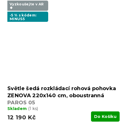
Vyzkoušejte v AR
❖
-5 % s kódem:
MINUS5
Světle šedá rozkládací rohová pohovka
ZENOVA 220x140 cm, oboustranná
PAROS 05
Skladem
(1 ks)
12 190 Kč
Do Košíku