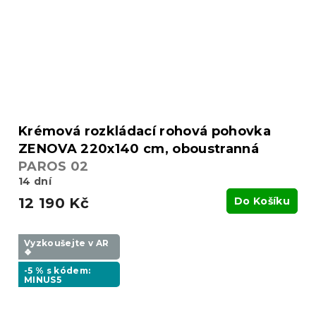
Krémová rozkládací rohová pohovka
ZENOVA 220x140 cm, oboustranná
PAROS 02
14 dní
12 190 Kč
Do Košíku
Vyzkoušejte v AR
❖
-5 % s kódem:
MINUS5