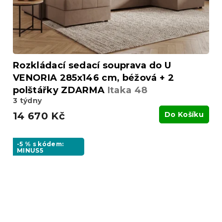
Rozkládací sedací souprava do U
VENORIA 285x146 cm, béžová + 2
polštářky ZDARMA
Itaka 48
3 týdny
14 670 Kč
Do Košíku
-5 % s kódem:
MINUS5