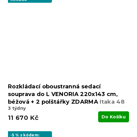
Rozkládací oboustranná sedací
souprava do L VENORIA 220x143 cm,
béžová + 2 polštářky ZDARMA
Itaka 48
3 týdny
11 670 Kč
Do Košíku
-5 % s kódem: