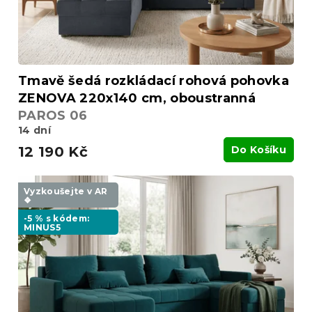
k
t
ů
Tmavě šedá rozkládací rohová pohovka
ZENOVA 220x140 cm, oboustranná
PAROS 06
14 dní
12 190 Kč
Do Košíku
Vyzkoušejte v AR
❖
-5 % s kódem:
MINUS5