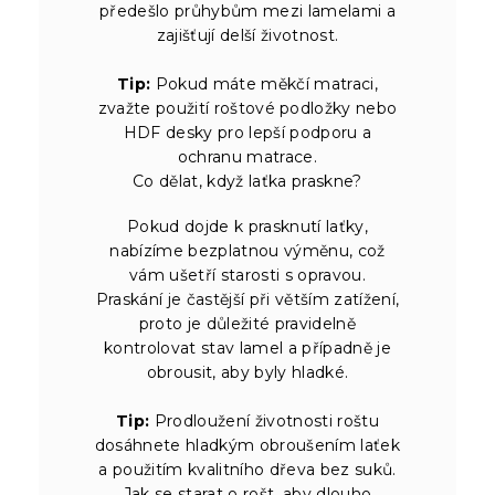
předešlo průhybům mezi lamelami a
zajišťují delší životnost.
Tip:
Pokud máte měkčí matraci,
zvažte použití roštové podložky nebo
HDF desky pro lepší podporu a
ochranu matrace.
Co dělat, když laťka praskne?
Pokud dojde k prasknutí laťky,
nabízíme bezplatnou výměnu, což
vám ušetří starosti s opravou.
Praskání je častější při větším zatížení,
proto je důležité pravidelně
kontrolovat stav lamel a případně je
obrousit, aby byly hladké.
Tip:
Prodloužení životnosti roštu
dosáhnete hladkým obroušením laťek
a použitím kvalitního dřeva bez suků.
Jak se starat o rošt, aby dlouho