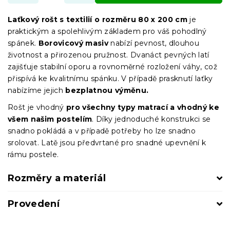
Laťkový rošt s textilií o rozměru 80 x 200 cm
je
praktickým a spolehlivým základem pro váš pohodlný
spánek.
Borovicový masiv
nabízí pevnost, dlouhou
životnost a přirozenou pružnost. Dvanáct pevných latí
zajišťuje stabilní oporu a rovnoměrné rozložení váhy, což
přispívá ke kvalitnímu spánku. V případě prasknutí laťky
nabízíme jejich
bezplatnou výměnu.
Rošt je vhodný
pro všechny typy matrací a vhodný ke
všem našim postelím
. Díky jednoduché konstrukci se
snadno pokládá a v případě potřeby ho lze snadno
srolovat. Latě jsou předvrtané pro snadné upevnění k
rámu postele.
Rozměry a materiál
Provedení