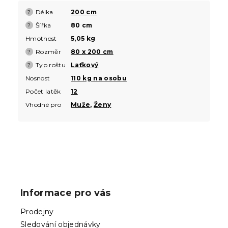
Délka
200 cm
?
Šířka
80 cm
?
Hmotnost
5,05 kg
Rozměr
80 x 200 cm
?
Typ roštu
Laťkový
?
Nosnost
110 kg na osobu
Počet latěk
12
Vhodné pro
Muže
,
Ženy
Z
á
p
Informace pro vás
a
t
Prodejny
í
Sledování objednávky