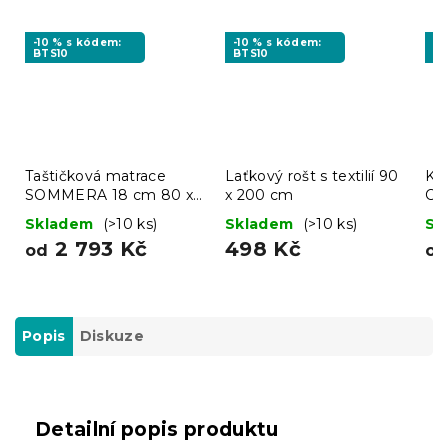
-10 % s kódem:
-10 % s kódem:
-1
BTS10
BTS10
BT
Taštičková matrace
Laťkový rošt s textilií 90
Ko
SOMMERA 18 cm 80 x
x 200 cm
CO
200 cm
20
Skladem
(>10 ks)
Skladem
(>10 ks)
Sk
2 793 Kč
498 Kč
od
o
Popis
Diskuze
Detailní popis produktu