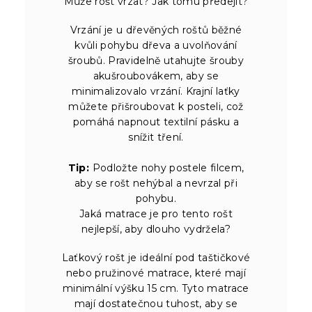
Může rošt vrzat? Jak tomu předejít?
Vrzání je u dřevěných roštů běžné
kvůli pohybu dřeva a uvolňování
šroubů. Pravidelně utahujte šrouby
akušroubovákem, aby se
minimalizovalo vrzání. Krajní laťky
můžete přišroubovat k posteli, což
pomáhá napnout textilní pásku a
snížit tření.
Tip:
Podložte nohy postele filcem,
aby se rošt nehýbal a nevrzal při
pohybu.
Jaká matrace je pro tento rošt
nejlepší, aby dlouho vydržela?
Laťkový rošt je ideální pod taštičkové
nebo pružinové matrace, které mají
minimální výšku 15 cm. Tyto matrace
mají dostatečnou tuhost, aby se