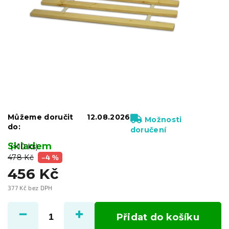
Můžeme doručit
12.08.2026
Možnosti
do:
doručení
Skladem
(>10 ks)
478 Kč
–4 %
456 Kč
377 Kč bez DPH
Měrná
cena:
Přidat do košíku