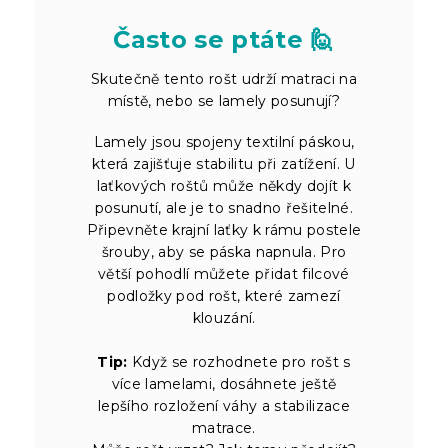
Často se ptáte 🙋
Skutečně tento rošt udrží matraci na
místě, nebo se lamely posunují?
Lamely jsou spojeny textilní páskou,
která zajišťuje stabilitu při zatížení. U
laťkových roštů může někdy dojít k
posunutí, ale je to snadno řešitelné.
Připevněte krajní laťky k rámu postele
šrouby, aby se páska napnula. Pro
větší pohodlí můžete přidat filcové
podložky pod rošt, které zamezí
klouzání.
Tip:
Když se rozhodnete pro rošt s
více lamelami, dosáhnete ještě
lepšího rozložení váhy a stabilizace
matrace.