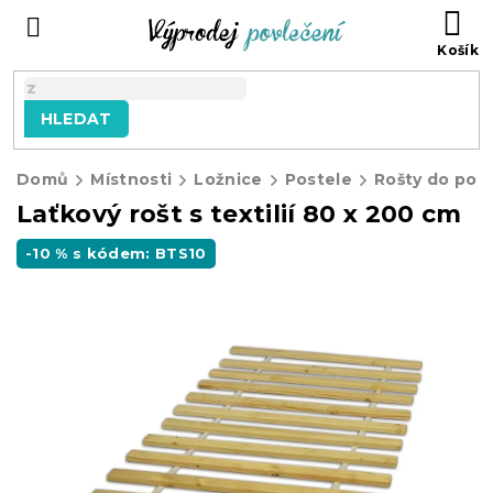
Přejít
NÁ
na
KO
obsah
HLEDAT
Domů
Místnosti
Ložnice
Postele
Rošty do pos
Laťkový rošt s textilií 80 x 200 cm
-10 % s kódem: BTS10