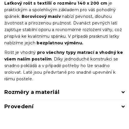
Laťkový rošt s textilií o rozměru 140 x 200 cm
je
praktickým a spolehlivým základem pro váš pohodlný
spánek.
Borovicový masiv
nabízí pevnost, dlouhou
životnost a přirozenou pružnost. Dvanáct pevných latí
zajišťuje stabilní oporu a rovnoměrné rozložení váhy, což
přispívá ke kvalitnímu spánku. V případě prasknutí laťky
nabízíme jejich
bezplatnou výměnu.
Rošt je vhodný
pro všechny typy matrací a vhodný ke
všem našim postelím
. Díky jednoduché konstrukci se
snadno pokládá a v případě potřeby ho lze snadno
srolovat. Latě jsou předvrtané pro snadné upevnění k
rámu postele.
Rozměry a materiál
Provedení