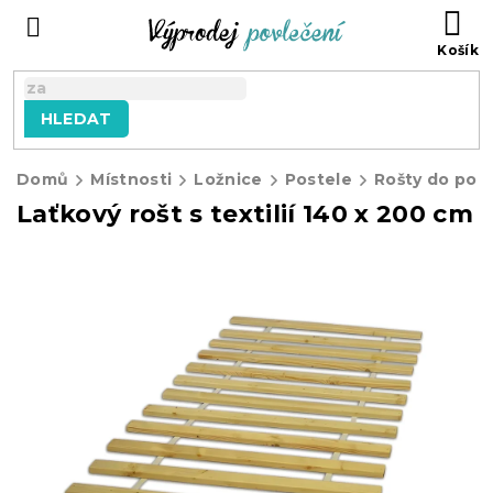
Přejít
NÁ
na
KO
obsah
HLEDAT
Domů
Místnosti
Ložnice
Postele
Rošty do pos
Laťkový rošt s textilií 140 x 200 cm