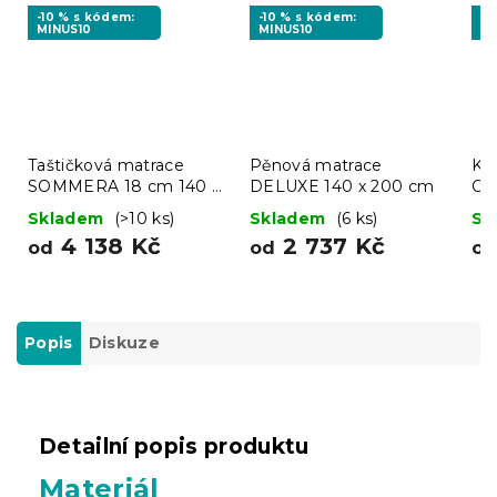
-10 % s kódem:
-10 % s kódem:
-1
MINUS10
MINUS10
MI
Taštičková matrace
Pěnová matrace
Ko
SOMMERA 18 cm 140 x
DELUXE 140 x 200 cm
CO
200 cm
x 
Skladem
(>10 ks)
Skladem
(6 ks)
Sk
4 138 Kč
2 737 Kč
od
od
o
Popis
Diskuze
Detailní popis produktu
Materiál