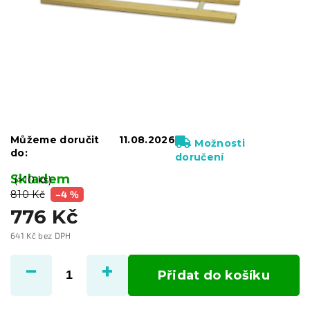
Můžeme doručit
11.08.2026
Možnosti
do:
doručení
Skladem
(>10 ks)
810 Kč
–4 %
776 Kč
641 Kč bez DPH
Měrná
cena:
Přidat do košíku