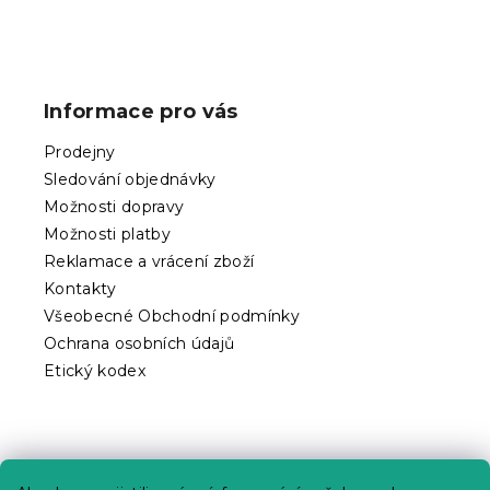
Z
á
p
Informace pro vás
a
t
Prodejny
í
Sledování objednávky
Možnosti dopravy
Možnosti platby
Reklamace a vrácení zboží
Kontakty
Všeobecné Obchodní podmínky
Ochrana osobních údajů
Etický kodex
Praktické informace