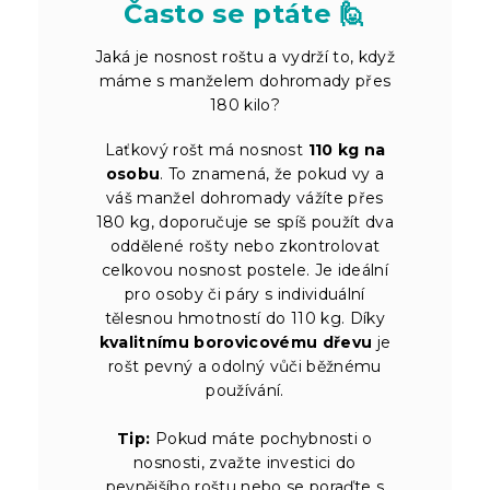
Často se ptáte 🙋
Jaká je nosnost roštu a vydrží to, když
máme s manželem dohromady přes
180 kilo?
Laťkový rošt má nosnost
110 kg na
osobu
. To znamená, že pokud vy a
váš manžel dohromady vážíte přes
180 kg, doporučuje se spíš použít dva
oddělené rošty nebo zkontrolovat
celkovou nosnost postele. Je ideální
pro osoby či páry s individuální
tělesnou hmotností do 110 kg. Díky
kvalitnímu borovicovému dřevu
je
rošt pevný a odolný vůči běžnému
používání.
Tip:
Pokud máte pochybnosti o
nosnosti, zvažte investici do
pevnějšího roštu nebo se poraďte s