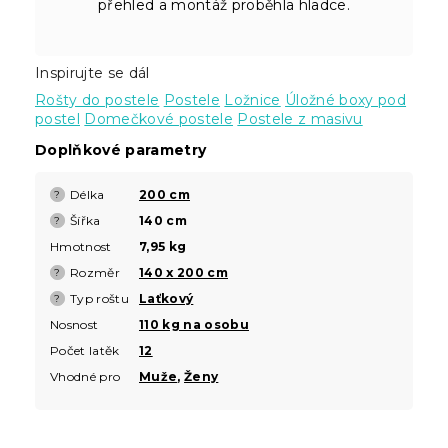
přehled a montáž proběhla hladce.
Inspirujte se dál
Rošty do postele
Postele
Ložnice
Úložné boxy pod
postel
Domečkové postele
Postele z masivu
Doplňkové parametry
Délka
200 cm
?
Šířka
140 cm
?
Hmotnost
7,95 kg
Rozměr
140 x 200 cm
?
Typ roštu
Laťkový
?
Nosnost
110 kg na osobu
Počet latěk
12
Vhodné pro
Muže
,
Ženy