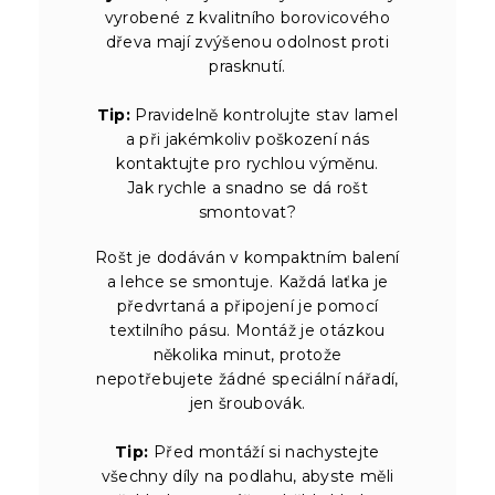
vyrobené z kvalitního borovicového
dřeva mají zvýšenou odolnost proti
prasknutí.
Tip:
Pravidelně kontrolujte stav lamel
a při jakémkoliv poškození nás
kontaktujte pro rychlou výměnu.
Jak rychle a snadno se dá rošt
smontovat?
Rošt je dodáván v kompaktním balení
a lehce se smontuje. Každá laťka je
předvrtaná a připojení je pomocí
textilního pásu. Montáž je otázkou
několika minut, protože
nepotřebujete žádné speciální nářadí,
jen šroubovák.
Tip:
Před montáží si nachystejte
všechny díly na podlahu, abyste měli