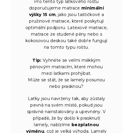
Pro tento typ laťkového roštu
doporučujeme matrace
minimální
výšky 15 cm
, jako jsou taštičkové a
pružinové matrace, které poskytují
optimální podporu. Latexové matrace,
matrace ze studené pěny nebo s
kokosovou deskou také dobře fungují
na tomto typu roštu.
Tip:
Vyhněte se velmi měkkým
pěnovým matracím, které mohou
mezi laťkami prohýbat.
Může se stát, že se lamely posunou
nebo prasknou?
Laťky jsou navrženy tak, aby zůstaly
pevně na svém místě, pokud jsou
správně nainstalovány a upevněny. V
případě, že by došlo k prasknutí
lamely, nabízíme
bezplatnou
výměnu
, což je velká výhoda. Lamely