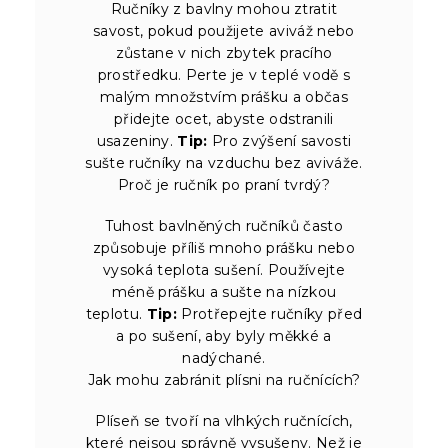
Ručníky z bavlny mohou ztratit
savost, pokud použijete aviváž nebo
zůstane v nich zbytek pracího
prostředku. Perte je v teplé vodě s
malým množstvím prášku a občas
přidejte ocet, abyste odstranili
usazeniny.
Tip:
Pro zvýšení savosti
sušte ručníky na vzduchu bez aviváže.
Proč je ručník po praní tvrdý?
Tuhost bavlněných ručníků často
způsobuje příliš mnoho prášku nebo
vysoká teplota sušení. Používejte
méně prášku a sušte na nízkou
teplotu.
Tip:
Protřepejte ručníky před
a po sušení, aby byly měkké a
nadýchané.
Jak mohu zabránit plísni na ručnících?
Plíseň se tvoří na vlhkých ručnících,
které nejsou správně vysušeny. Než je