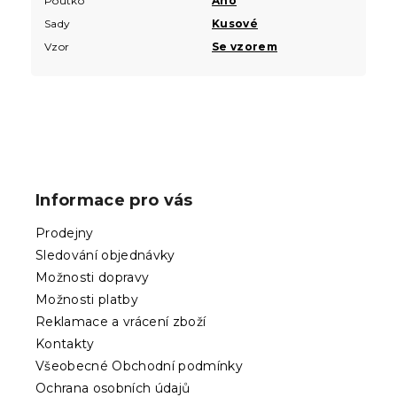
Poutko
Ano
Sady
Kusové
Vzor
Se vzorem
Z
á
p
Informace pro vás
a
t
Prodejny
í
Sledování objednávky
Možnosti dopravy
Možnosti platby
Reklamace a vrácení zboží
Kontakty
Všeobecné Obchodní podmínky
Ochrana osobních údajů