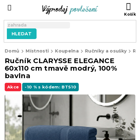
Přejít
NÁ
na
KO
obsah
HLEDAT
Domů
Místnosti
Koupelna
Ručníky a osušky
Ru
Ručník CLARYSSE ELEGANCE
60x110 cm tmavě modrý, 100%
bavlna
Akce
-10 % s kódem: BTS10