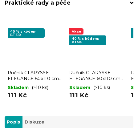
Praktické rady a péče
-10 % s kódem:
Akce
-1
BTS10
BT
-10 % s kódem:
BTS10
Ručník CLARYSSE
Ručník CLARYSSE
Ru
ELEGANCE 60x110 cm
ELEGANCE 60x110 cm
EL
korálový, 100% bavlna
antracitový, 100% bavlna
mo
Skladem
(>10 ks)
Skladem
(>10 ks)
Sk
111 Kč
111 Kč
11
Popis
Diskuze