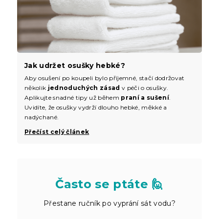
Jak udržet osušky hebké?
Aby osušení po koupeli bylo příjemné, stačí dodržovat
několik
jednoduchých zásad
v péči o osušky.
Aplikujte snadné tipy už během
praní a sušení
.
Uvidíte, že osušky vydrží dlouho hebké, měkké a
nadýchané.
Přečíst celý článek
Často se ptáte 🙋
Přestane ručník po vyprání sát vodu?