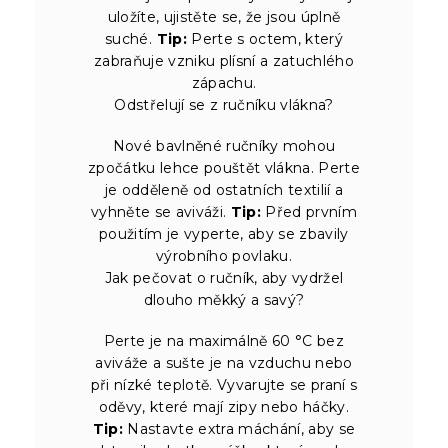
uložíte, ujistěte se, že jsou úplně
suché.
Tip:
Perte s octem, který
zabraňuje vzniku plísní a zatuchlého
zápachu.
Odstřelují se z ručníku vlákna?
Nové bavlněné ručníky mohou
zpočátku lehce pouštět vlákna. Perte
je odděleně od ostatních textilií a
vyhněte se aviváži.
Tip:
Před prvním
použitím je vyperte, aby se zbavily
výrobního povlaku.
Jak pečovat o ručník, aby vydržel
dlouho měkký a savý?
Perte je na maximálně 60 °C bez
aviváže a sušte je na vzduchu nebo
při nízké teplotě. Vyvarujte se praní s
oděvy, které mají zipy nebo háčky.
Tip:
Nastavte extra máchání, aby se