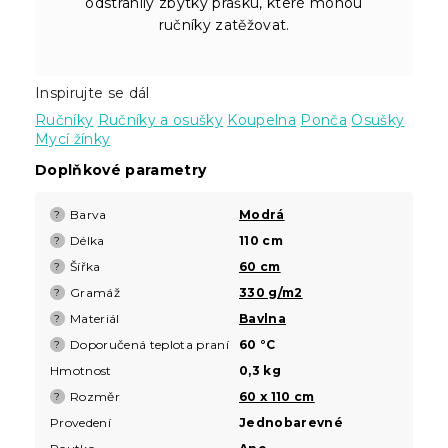
odstranily zbytky prášku, které mohou
ručníky zatěžovat.
Inspirujte se dál
Ručníky
Ručníky a osušky
Koupelna
Ponča
Osušky
Mycí žínky
Doplňkové parametry
Barva
Modrá
?
Délka
110 cm
?
Šířka
60 cm
?
Gramáž
330 g/m2
?
Materiál
Bavlna
?
Doporučená teplota praní
60 °C
?
Hmotnost
0,3 kg
Rozměr
60 x 110 cm
?
Provedení
Jednobarevné