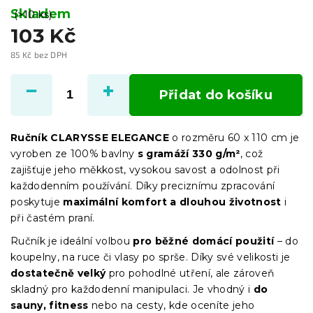
Skladem
(>10 ks)
103 Kč
85 Kč bez DPH
Měrná
cena:
Přidat do košíku
Ručník CLARYSSE ELEGANCE
o rozměru 60 x 110 cm je
vyroben ze 100% bavlny
s gramáží 330 g/m²
, což
zajišťuje jeho měkkost, vysokou savost a odolnost při
každodenním používání. Díky preciznímu zpracování
poskytuje
maximální komfort a dlouhou životnost
i
při častém praní.
Ručník je ideální volbou
pro běžné domácí použití
– do
koupelny, na ruce či vlasy po sprše. Díky své velikosti je
dostatečně velký
pro pohodlné utření, ale zároveň
skladný pro každodenní manipulaci. Je vhodný i
do
sauny, fitness
nebo na cesty, kde oceníte jeho