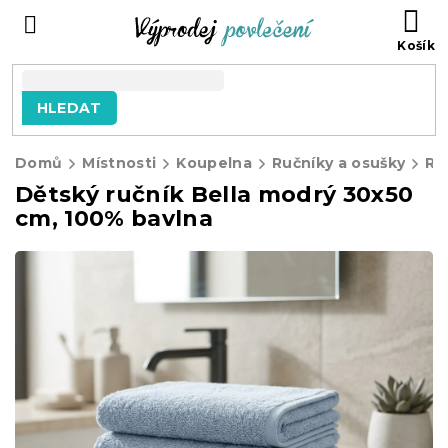
Přejít
NÁ
na
KO
obsah
HLEDAT
Domů
Místnosti
Koupelna
Ručníky a osušky
Ru
Dětský ručník Bella modrý 30x50
cm, 100% bavlna