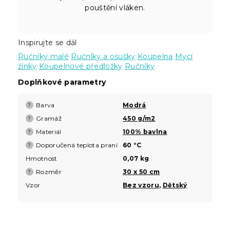
pouštění vláken.
Inspirujte se dál
Ručníky malé
Ručníky a osušky
Koupelna
Mycí
žínky
Koupelnové předložky
Ručníky
Doplňkové parametry
Barva
Modrá
?
Gramáž
450 g/m2
?
Materiál
100% bavlna
?
Doporučená teplota praní
60 °C
?
Hmotnost
0,07 kg
Rozměr
30 x 50 cm
?
Vzor
Bez vzoru
,
Dětský