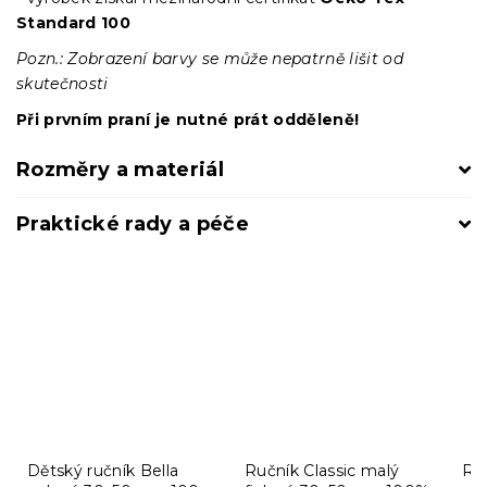
Standard 100
Pozn.: Zobrazení barvy se může nepatrně lišit od
skutečnosti
Při prvním praní je nutné prát odděleně!
Rozměry a materiál
Praktické rady a péče
Dětský ručník Bella
Ručník Classic malý
Ru