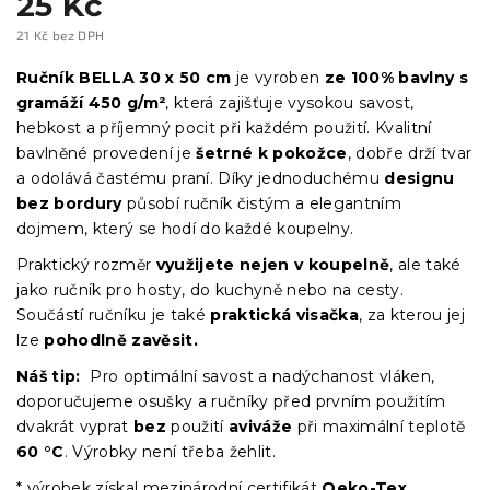
25 Kč
21 Kč bez DPH
Měrná
cena:
Ručník BELLA 30 x 50 cm
je vyroben
ze 100% bavlny s
gramáží 450 g/m²
, která zajišťuje vysokou savost,
hebkost a příjemný pocit při každém použití. Kvalitní
bavlněné provedení je
šetrné k pokožce
, dobře drží tvar
a odolává častému praní. Díky jednoduchému
designu
bez bordury
působí ručník čistým a elegantním
dojmem, který se hodí do každé koupelny.
Praktický rozměr
využijete nejen v koupelně
, ale také
jako ručník pro hosty, do kuchyně nebo na cesty.
Součástí ručníku je také
praktická visačka
, za kterou jej
lze
pohodlně zavěsit.
Náš tip:
Pro optimální savost a nadýchanost vláken,
doporučujeme osušky a ručníky před prvním použitím
dvakrát vyprat
bez
použití
aviváže
při maximální teplotě
60 °C
. Výrobky není třeba žehlit.
* výrobek získal mezinárodní certifikát
Oeko-Tex