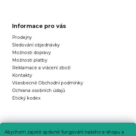
Z
á
p
Informace pro vás
a
t
Prodejny
í
Sledování objednávky
Možnosti dopravy
Možnosti platby
Reklamace a vrácení zboží
Kontakty
Všeobecné Obchodní podmínky
Ochrana osobních údajů
Etický kodex
Praktické informace
Abychom zajistili správné fungování našeho e-shopu a