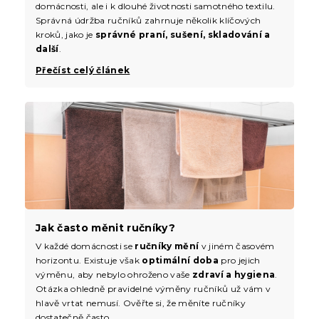
domácnosti, ale i k dlouhé životnosti samotného textilu.
Správná údržba ručníků zahrnuje několik klíčových
kroků, jako je
správné praní, sušení, skladování a
další
.
Přečíst celý článek
Jak často měnit ručníky?
V každé domácnosti se
ručníky mění
v jiném časovém
horizontu. Existuje však
optimální doba
pro jejich
výměnu, aby nebylo ohroženo vaše
zdraví a hygiena
.
Otázka ohledně pravidelné výměny ručníků už vám v
hlavě vrtat nemusí. Ověřte si, že měníte ručníky
dostatečně často.