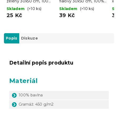
zelený 30x50 cm, 100%
fialový 30x50 cm, 100%
x 6
bavlna
bavlna
Skladem
(>10 ks)
Skladem
(>10 ks)
Sk
25 Kč
39 Kč
3
Popis
Diskuze
Detailní popis produktu
Materiál
100% bavlna
Gramáž: 450 g/m2