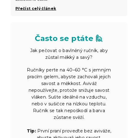
Přečíst celý článek
Často se ptáte 🙋
Jak pečovat o bavlněný ručník, aby
zůstal měkký a savý?
Ručníky perte na 40–60 °C s jemným
pracím gelem, abyste zachovali jejich
savost a měkkost. Aviváž
nepoužívejte, protože snižuje savost
vláken. Sušte ideálně na vzduchu,
nebo v sušičce na nízkou teplotu.
Ručník se tak nepoškodí a barva
zůstane svěží.
Tip:
První praní proveďte bez aviváže,
abyste aktivovali jeho savost.