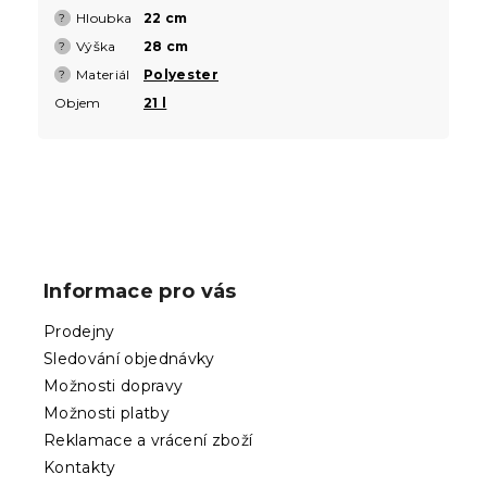
Hloubka
22 cm
?
Výška
28 cm
?
Materiál
Polyester
?
Objem
21 l
Z
á
p
Informace pro vás
a
t
Prodejny
í
Sledování objednávky
Možnosti dopravy
Možnosti platby
Reklamace a vrácení zboží
Kontakty