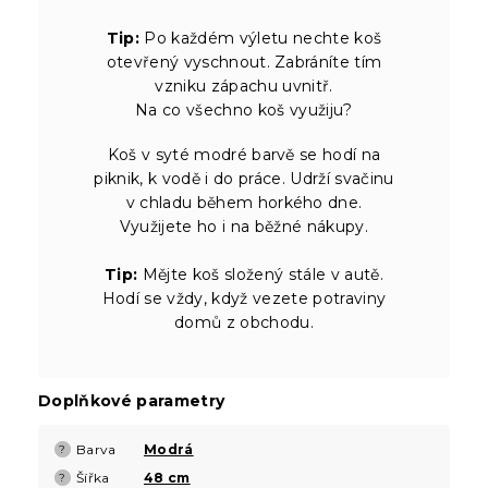
Tip:
Po každém výletu nechte koš
otevřený vyschnout. Zabráníte tím
vzniku zápachu uvnitř.
Na co všechno koš využiju?
Koš v syté modré barvě se hodí na
piknik, k vodě i do práce. Udrží svačinu
v chladu během horkého dne.
Využijete ho i na běžné nákupy.
Tip:
Mějte koš složený stále v autě.
Hodí se vždy, když vezete potraviny
domů z obchodu.
Doplňkové parametry
Barva
Modrá
?
Šířka
48 cm
?