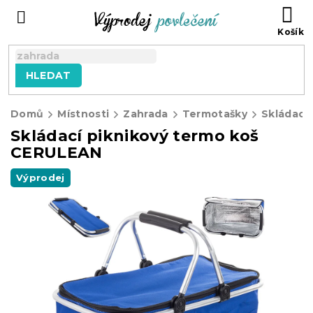
Přejít
NÁ
na
KO
obsah
HLEDAT
Domů
Místnosti
Zahrada
Termotašky
Skládací piknikový termo koš
CERULEAN
Výprodej