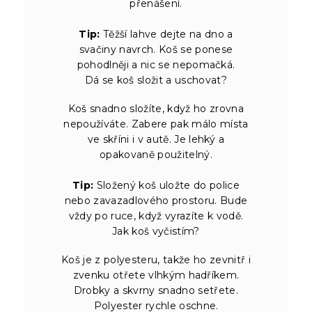
přenášení.
Tip:
Těžší lahve dejte na dno a
svačiny navrch. Koš se ponese
pohodlněji a nic se nepomačká.
Dá se koš složit a uschovat?
Koš snadno složíte, když ho zrovna
nepoužíváte. Zabere pak málo místa
ve skříni i v autě. Je lehký a
opakovaně použitelný.
Tip:
Složený koš uložte do police
nebo zavazadlového prostoru. Bude
vždy po ruce, když vyrazíte k vodě.
Jak koš vyčistím?
Koš je z polyesteru, takže ho zevnitř i
zvenku otřete vlhkým hadříkem.
Drobky a skvrny snadno setřete.
Polyester rychle oschne.