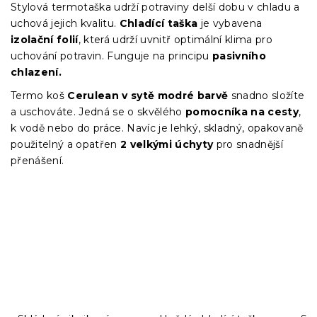
Stylová termotaška udrží potraviny delší dobu v chladu a
uchová jejich kvalitu.
Chladící taška
je vybavena
izolační folií
, která udrží uvnitř optimální klima pro
uchování potravin. Funguje na principu
pasivního
chlazení.
Termo koš
Cerulean v sytě modré barvě
snadno složíte
a uschováte. Jedná se o skvělého
pomocníka na cesty
,
k vodě nebo do práce. Navíc je lehký, skladný, opakovaně
použitelný a opatřen
2 velkými úchyty
pro snadnější
přenášení.