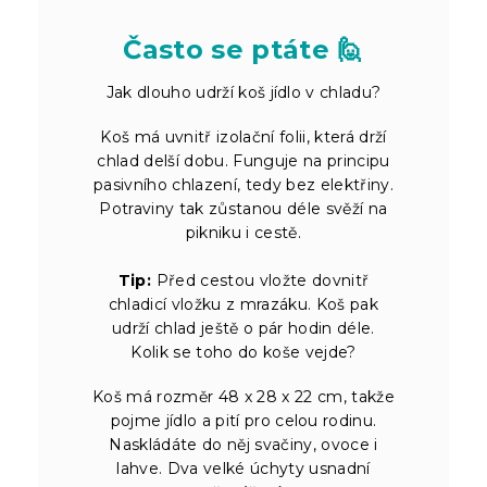
Často se ptáte 🙋
Jak dlouho udrží koš jídlo v chladu?
Koš má uvnitř izolační folii, která drží
chlad delší dobu. Funguje na principu
pasivního chlazení, tedy bez elektřiny.
Potraviny tak zůstanou déle svěží na
pikniku i cestě.
Tip:
Před cestou vložte dovnitř
chladicí vložku z mrazáku. Koš pak
udrží chlad ještě o pár hodin déle.
Kolik se toho do koše vejde?
Koš má rozměr 48 x 28 x 22 cm, takže
pojme jídlo a pití pro celou rodinu.
Naskládáte do něj svačiny, ovoce i
lahve. Dva velké úchyty usnadní