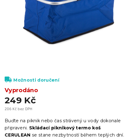
Možnosti doručení
Vyprodáno
249 Kč
206 Kč bez DPH
Měrná
cena:
Buďte na piknik nebo čas strávený u vody dokonale
připraveni.
Skládací piknikový termo koš
CERULEAN
se stane nezbytností během teplých dní.