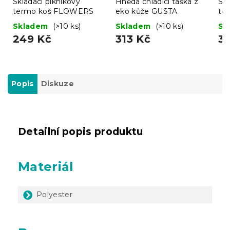
Skládací piknikový
Hnědá chladící taška z
Skl
termo koš FLOWERS
eko kůže GUSTA
te
ze
Skladem
(>10 ks)
Skladem
(>10 ks)
Sk
249 Kč
313 Kč
3
Popis
Diskuze
Detailní popis produktu
Materiál
Polyester