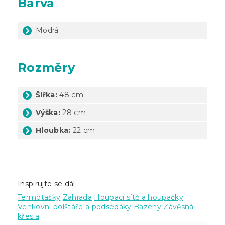
Barva
Modrá
Rozměry
Šířka:
48 cm
Výška:
28 cm
Hloubka:
22 cm
Inspirujte se dál
Termotašky
Zahrada
Houpací sítě a houpačky
Venkovní polštáře a podsedáky
Bazény
Závěsná
křesla