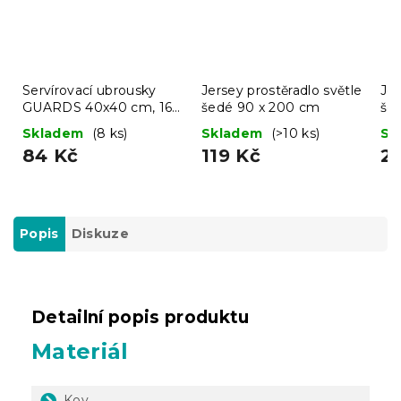
Servírovací ubrousky
Jersey prostěradlo světle
Jer
GUARDS 40x40 cm, 16
šedé 90 x 200 cm
še
ks
Skladem
(8 ks)
Skladem
(>10 ks)
Sk
84 Kč
119 Kč
2
Popis
Diskuze
Detailní popis produktu
Materiál
Kov