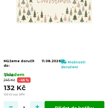
Můžeme doručit
11.08.2026
Možnosti
do:
doručení
Skladem
(1 ks)
245 Kč
–46 %
132 Kč
109 Kč bez DPH
Měrná
cena: