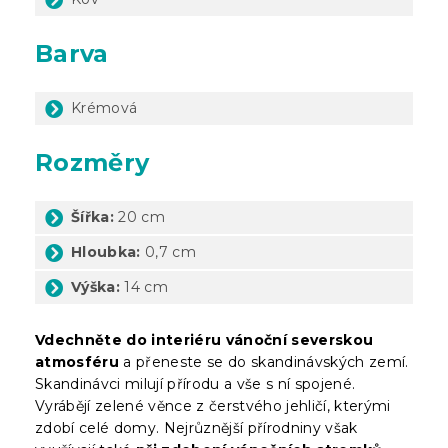
Barva
Krémová
Rozměry
Šířka:
20 cm
Hloubka:
0,7 cm
Výška:
14 cm
Vdechněte do interiéru vánoční severskou
atmosféru
a přeneste se do skandinávských zemí.
Skandinávci milují přírodu a vše s ní spojené.
Vyrábějí zelené věnce z čerstvého jehličí, kterými
zdobí celé domy. Nejrůznější přírodniny však