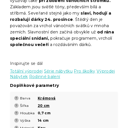
využívají také
při zdobení vánočních stromků.
Základem jsou světlé tóny, především bílá a
stříbrná. Seveřané stejně jako my
slaví, hodují a
rozbalují dárky 24. prosince
. Štědrý den je
považován za vrchol vánočních svátků v mnoha
zemích. Slavnostní den začíná obvykle už
od rána
speciální snídaní,
pokračuje programem, vrcholí
společnou večeří
a rozdáváním dárků.
Inspirujte se dál
Totální výprodej
Série nábytku
Pro školky
Výprodej
Nábytek
Rodinné balení
Doplňkové parametry
Barva
Krémová
?
Šířka
20 cm
?
Hloubka
0,7 cm
?
Výška
14 cm
?
Materiál
Kov
?