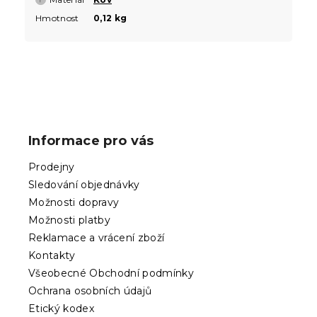
Hmotnost
0,12 kg
Z
á
p
Informace pro vás
a
t
Prodejny
í
Sledování objednávky
Možnosti dopravy
Možnosti platby
Reklamace a vrácení zboží
Kontakty
Všeobecné Obchodní podmínky
Ochrana osobních údajů
Etický kodex