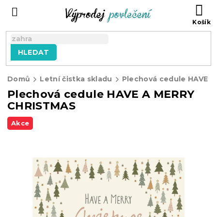
Přejít
NÁ
na
KO
obsah
HLEDAT
Domů
Letní čistka skladu
Plechová cedule HAVE A MERRY
CHRISTMAS
Akce