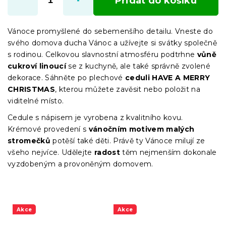
Přidat do košíku
Vánoce promyšlené do sebemenšího detailu. Vneste do
svého domova ducha Vánoc a užívejte si svátky společně
s rodinou. Celkovou slavnostní atmosféru podtrhne
vůně
cukroví linoucí
se z kuchyně, ale také správně zvolené
dekorace. Sáhněte po plechové
ceduli HAVE A MERRY
CHRISTMAS
, kterou můžete zavěsit nebo položit na
viditelné místo.
Cedule s nápisem je vyrobena z kvalitního kovu.
Krémové provedení s
vánočním motivem malých
stromečků
potěší také děti. Právě ty Vánoce milují ze
všeho nejvíce. Udělejte
radost
těm nejmenším dokonale
vyzdobeným a provoněným domovem.
Akce
Akce