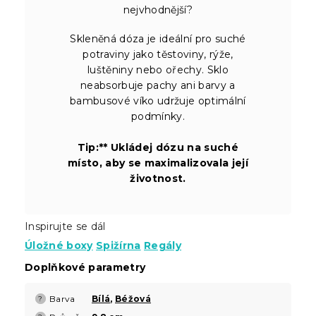
nejvhodnější?
Skleněná dóza je ideální pro suché
potraviny jako těstoviny, rýže,
luštěniny nebo ořechy. Sklo
neabsorbuje pachy ani barvy a
bambusové víko udržuje optimální
podmínky.
Tip:** Ukládej dózu na suché
místo, aby se maximalizovala její
životnost.
Inspirujte se dál
Úložné boxy
Spižírna
Regály
Doplňkové parametry
Barva
Bílá
,
Béžová
?