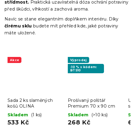
střídmost.
Praktická uzavíratelná dóza ochrání potraviny
před škůdci, vlhkostí a zachová aroma.
Navíc se stane elegantním doplňkem interiéru. Díky
čirému sklu
budete mít přehled kde, jaké potraviny
máte uložené.
Akce
Výprodej
-10 % s kódem:
BTS10
Sada 2 ks slaměných
Prošívaný polštář
Ut
košů OLINA
Premium 70 x 90 cm
set
Skladem
(1 ks)
Skladem
(>10 ks)
Sk
533 Kč
268 Kč
6