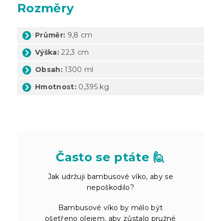
Rozměry
Průměr:
9,8 cm
Výška:
22,3 cm
Obsah:
1300 ml
Hmotnost:
0,395 kg
Často se ptáte 🙋
Jak udržuji bambusové víko, aby se
nepoškodilo?
Bambusové víko by mělo být
ošetřeno olejem, aby zůstalo pružné