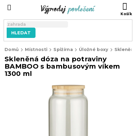
Přejít
NÁ
na
KO
obsah
HLEDAT
Domů
Místnosti
Spižírna
Úložné boxy
Skleněná dóza na potraviny
BAMBOO s bambusovým víkem
1300 ml