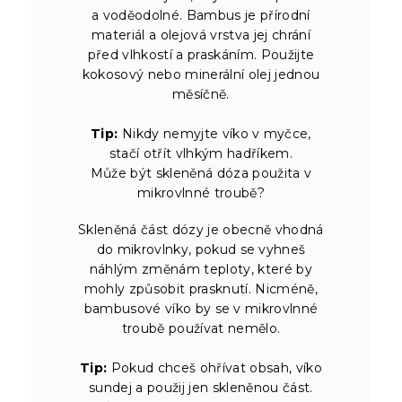
a voděodolné. Bambus je přírodní
materiál a olejová vrstva jej chrání
před vlhkostí a praskáním. Použijte
kokosový nebo minerální olej jednou
měsíčně.
Tip:
Nikdy nemyjte víko v myčce,
stačí otřít vlhkým hadříkem.
Může být skleněná dóza použita v
mikrovlnné troubě?
Skleněná část dózy je obecně vhodná
do mikrovlnky, pokud se vyhneš
náhlým změnám teploty, které by
mohly způsobit prasknutí. Nicméně,
bambusové víko by se v mikrovlnné
troubě používat nemělo.
Tip:
Pokud chceš ohřívat obsah, víko
sundej a použij jen skleněnou část.