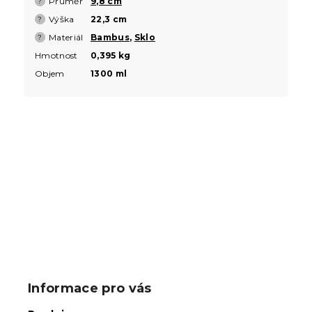
Průměr
9,8 cm
?
Výška
22,3 cm
?
Materiál
Bambus
,
Sklo
?
Hmotnost
0,395 kg
Objem
1300 ml
Buďte první, kdo napíše příspěvek k této položce.
PŘIDAT KOMENTÁŘ
Z
á
p
Informace pro vás
a
t