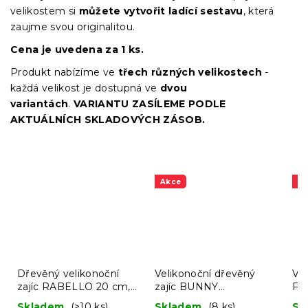
velikostem si
můžete vytvořit ladící sestavu
, která
zaujme svou originalitou.
Cena je uvedena za 1 ks.
Produkt nabízíme ve
třech různých velikostech
-
každá velikost je dostupná ve
dvou
variantách
.
VARIANTU ZASÍLEME PODLE
AKTUÁLNÍCH SKLADOVÝCH ZÁSOB.
Akce
A
Dřevěný velikonoční
Velikonoční dřevěný
Ve
zajíc RABELLO 20 cm,
zajíc BUNNY
FE
bílý
SILHOUETTE - více
víc
Skladem
(>10 ks)
Skladem
(8 ks)
Sk