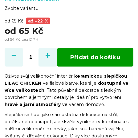
Zvolte variantu
od 65 Kč
až –22 %
od
65 Kč
od
54 Kč
bez DPH
Měrná
cena:
Přidat do košíku
Oživte svůj velikonoční interiér
keramickou slepičkou
LILAC CHICKEN
ve fialové barvě, která je
dostupná ve
více velikostech
. Tato půvabná dekorace s lesklým
povrchem a jemnými detaily je ideální pro vytvoření
hravé a jarní atmosféry
ve vašem domově.
Slepička se hodí jako samostatná dekorace na stůl,
poličku nebo parapet, ale skvěle vynikne i v kombinaci s
dalšími velikonočními prvky, jako jsou barevná vajíčka,
květiny či dřevěné dekorace. Díky více dostupným