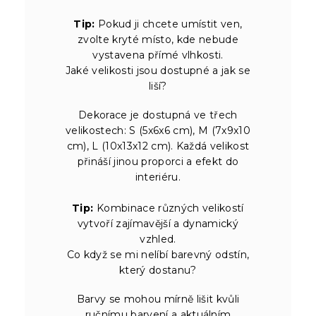
Tip:
Pokud ji chcete umístit ven,
zvolte kryté místo, kde nebude
vystavena přímé vlhkosti.
Jaké velikosti jsou dostupné a jak se
liší?
Dekorace je dostupná ve třech
velikostech: S (5x6x6 cm), M (7x9x10
cm), L (10x13x12 cm). Každá velikost
přináší jinou proporci a efekt do
interiéru.
Tip:
Kombinace různých velikostí
vytvoří zajímavější a dynamický
vzhled.
Co když se mi nelíbí barevný odstín,
který dostanu?
Barvy se mohou mírně lišit kvůli
ručnímu barvení a aktuálním