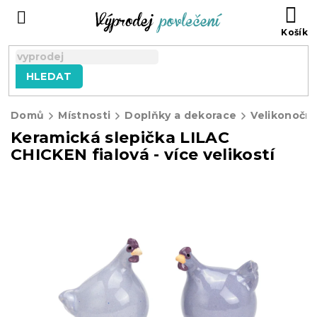
Přejít
NÁ
na
KO
obsah
HLEDAT
Domů
Místnosti
Doplňky a dekorace
Velikonočn
Keramická slepička LILAC
CHICKEN fialová - více velikostí