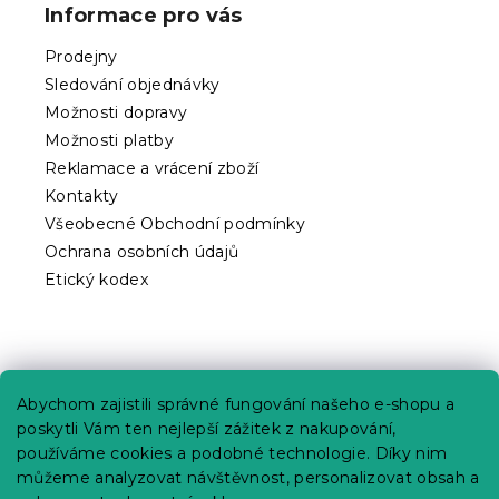
p
Informace pro vás
a
t
Prodejny
í
Sledování objednávky
Možnosti dopravy
Možnosti platby
Reklamace a vrácení zboží
Kontakty
Všeobecné Obchodní podmínky
Ochrana osobních údajů
Etický kodex
Praktické informace
Abychom zajistili správné fungování našeho e-shopu a
Kariéra
poskytli Vám ten nejlepší zážitek z nakupování,
používáme cookies a podobné technologie. Díky nim
Poptávky a B2B spolupráce
můžeme analyzovat návštěvnost, personalizovat obsah a