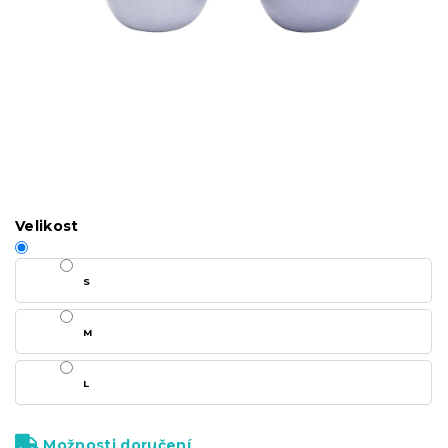
Velikost
S
M
L
Možnosti doručení