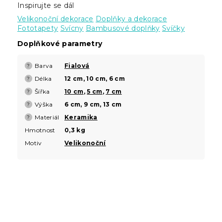
Inspirujte se dál
Velikonoční dekorace
Doplňky a dekorace
Fototapety
Svícny
Bambusové doplňky
Svíčky
Doplňkové parametry
Barva
Fialová
?
Délka
12 cm, 10 cm, 6 cm
?
Šířka
10 cm
,
5 cm
,
7 cm
?
Výška
6 cm, 9 cm, 13 cm
?
Materiál
Keramika
?
Hmotnost
0,3 kg
Motiv
Velikonoční
Z
á