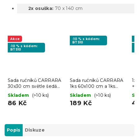
2x osuška:
70 x 140 cm
Akce
-10 % s kódem:
Vý
BTS10
-10 % s kódem:
-1
BTS10
BT
Sada ručníků CARRARA
Sada ručníků CARRARA
1x
30x30 cm světle šedá
1ks 60x100 cm a 1ks
+ 
100% bavlna, 3 ks
40x55 cm 100% bavlna,
bíl
Skladem
(>10 ks)
Skladem
(>10 ks)
Sk
bílá
86 Kč
189 Kč
4
Popis
Diskuze