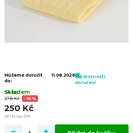
Můžeme doručit
11.08.2026
Možnosti
do:
doručení
Skladem
(4 ks)
278 Kč
–10 %
250 Kč
207 Kč bez DPH
Měrná
cena: