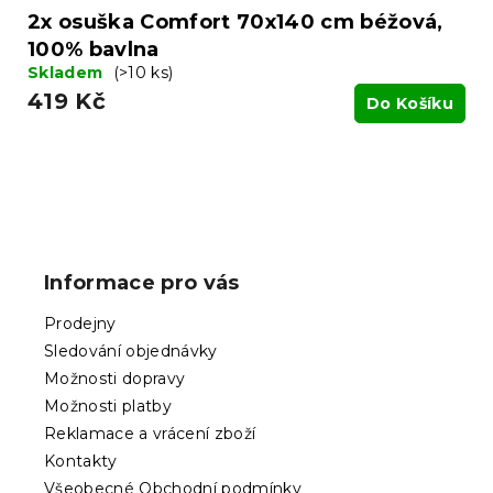
2x osuška Comfort 70x140 cm béžová,
100% bavlna
Skladem
(>10 ks)
419 Kč
Do Košíku
Z
á
p
Informace pro vás
a
t
Prodejny
í
Sledování objednávky
Možnosti dopravy
Možnosti platby
Reklamace a vrácení zboží
Kontakty
Všeobecné Obchodní podmínky