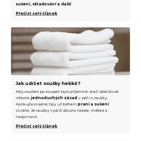
sušení, skladování a další
.
Přečíst celý článek
Jak udržet osušky hebké?
Aby osušení po koupeli bylo příjemné, stačí dodržovat
několik
jednoduchých zásad
v péči o osušky.
Aplikujte snadné tipy už během
praní a sušení
.
Uvidíte, že osušky vydrží dlouho hebké, měkké a
nadýchané.
Přečíst celý článek