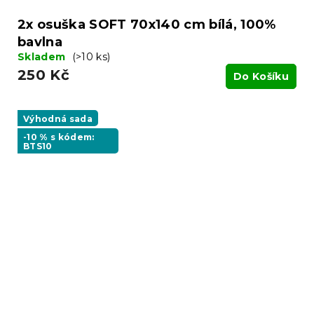
2x osuška SOFT 70x140 cm bílá, 100%
bavlna
Skladem
(>10 ks)
250 Kč
Do Košíku
Výhodná sada
-10 % s kódem:
BTS10