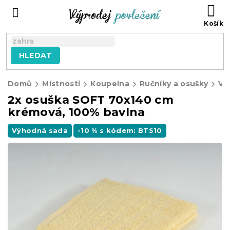
Přejít
NÁ
na
KO
obsah
HLEDAT
Domů
Místnosti
Koupelna
Ručníky a osušky
Vý
2x osuška SOFT 70x140 cm
krémová, 100% bavlna
Výhodná sada
-10 % s kódem: BTS10