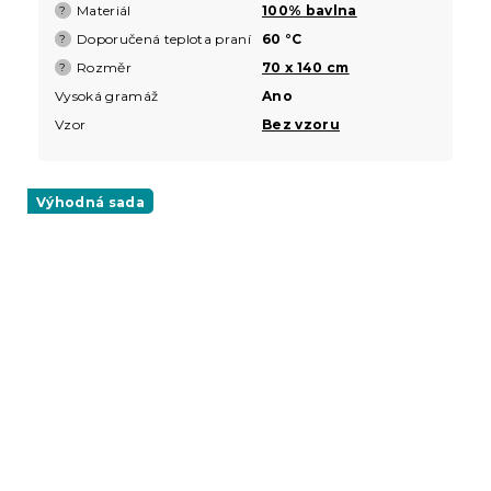
Materiál
100% bavlna
?
Doporučená teplota praní
60 °C
?
Rozměr
70 x 140 cm
?
Vysoká gramáž
Ano
Vzor
Bez vzoru
Výhodná sada