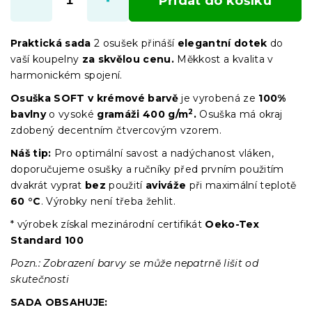
Přidat do košíku
Praktická sada
2 osušek přináší
elegantní dotek
do
vaší koupelny
za skvělou cenu.
Měkkost a kvalita v
harmonickém spojení.
Osuška SOFT v krémové barvě
je vyrobená ze
100%
2
bavlny
o vysoké
gramáži
400 g/m
.
Osuška má okraj
zdobený decentním čtvercovým vzorem.
Náš tip:
Pro optimální savost a nadýchanost vláken,
doporučujeme osušky a ručníky před prvním použitím
dvakrát vyprat
bez
použití
aviváže
při maximální teplotě
60 °C
. Výrobky není třeba žehlit.
* výrobek získal mezinárodní certifikát
Oeko-Tex
Standard 100
Pozn.: Zobrazení barvy se může nepatrně lišit od
skutečnosti
SADA OBSAHUJE: