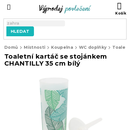
Přejít
NÁ
na
KO
obsah
HLEDAT
Domů
Místnosti
Koupelna
WC doplňky
Toaletní kartáč se stojánkem
CHANTILLY 35 cm bílý