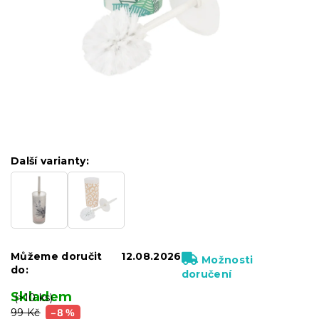
Další varianty:
Můžeme doručit
12.08.2026
Možnosti
do:
doručení
Skladem
(>10 ks)
99 Kč
–8 %