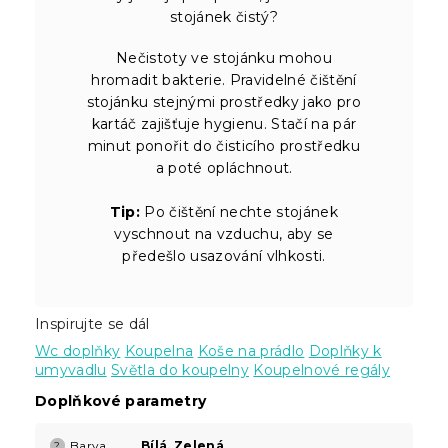
stojánek čistý?
Nečistoty ve stojánku mohou
hromadit bakterie. Pravidelné čištění
stojánku stejnými prostředky jako pro
kartáč zajišťuje hygienu. Stačí na pár
minut ponořit do čisticího prostředku
a poté opláchnout.
Tip:
Po čištění nechte stojánek
vyschnout na vzduchu, aby se
předešlo usazování vlhkosti.
Inspirujte se dál
Wc doplňky
Koupelna
Koše na prádlo
Doplňky k
umyvadlu
Světla do koupelny
Koupelnové regály
Doplňkové parametry
Barva
Bílá
,
Zelená
?