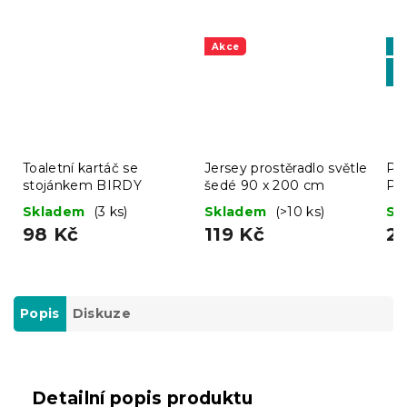
Akce
Vý
-1
BT
Toaletní kartáč se
Jersey prostěradlo světle
Pro
stojánkem BIRDY
šedé 90 x 200 cm
Pr
Skladem
(3 ks)
Skladem
(>10 ks)
Sk
98 Kč
119 Kč
2
Popis
Diskuze
Detailní popis produktu