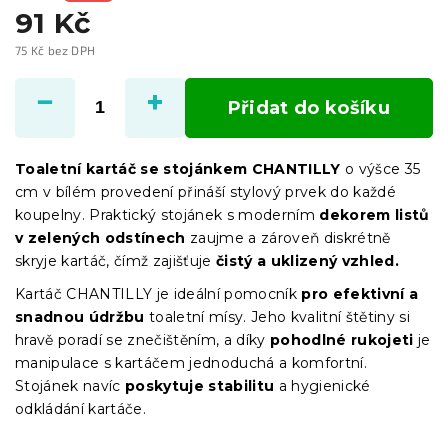
91 Kč
75 Kč bez DPH
Měrná
cena:
Přidat do košíku
Toaletní kartáč se stojánkem CHANTILLY
o výšce 35
cm v bílém provedení přináší stylový prvek do každé
koupelny. Praktický stojánek s moderním
dekorem listů
v zelených odstínech
zaujme a zároveň diskrétně
skryje kartáč, čímž zajišťuje
čistý a uklizený vzhled.
Kartáč CHANTILLY je ideální pomocník
pro efektivní a
snadnou údržbu
toaletní mísy. Jeho kvalitní štětiny si
hravě poradí se znečištěním, a díky
pohodlné rukojeti
je
manipulace s kartáčem jednoduchá a komfortní.
Stojánek navíc
poskytuje stabilitu
a hygienické
odkládání kartáče.