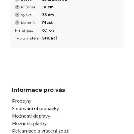
Průměr
10 cm
?
Výška
35 cm
?
Materiál
Plast
?
Hmotnost
0,1 kg
Typ umístění
Stojací
Z
á
p
Informace pro vás
a
t
Prodejny
í
Sledování objednávky
Možnosti dopravy
Možnosti platby
Reklamace a vrácení zboží