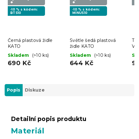
❖
❖
❖
-10 % s kódem:
-10 % s kódem:
BTS10
MINUS10
Černá plastová židle
Světle šedá plastová
Tur
KATO
židle KATO
VE
Skladem
(>10 ks)
Skladem
(>10 ks)
Sk
690 Kč
644 Kč
9
Popis
Diskuze
Detailní popis produktu
Materiál