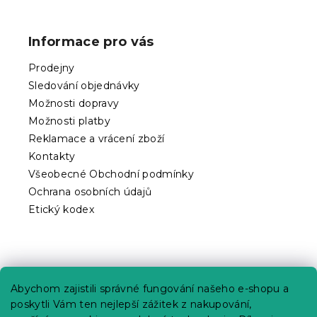
Z
á
p
Informace pro vás
a
t
Prodejny
í
Sledování objednávky
Možnosti dopravy
Možnosti platby
Reklamace a vrácení zboží
Kontakty
Všeobecné Obchodní podmínky
Ochrana osobních údajů
Etický kodex
Praktické informace
Abychom zajistili správné fungování našeho e-shopu a
Kariéra
poskytli Vám ten nejlepší zážitek z nakupování,