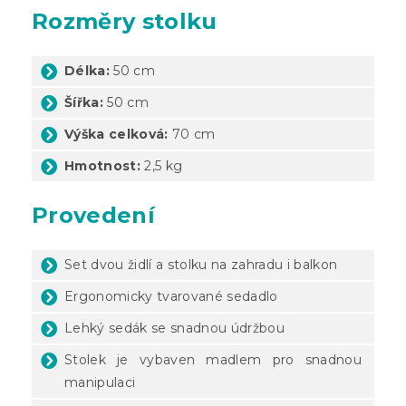
Rozměry stolku
Délka:
50 cm
Šířka:
50 cm
Výška celková:
70 cm
Hmotnost:
2,5 kg
Provedení
Set dvou židlí a stolku na zahradu i balkon
Ergonomicky tvarované sedadlo
Lehký sedák se snadnou údržbou
Stolek je vybaven madlem pro snadnou
manipulaci