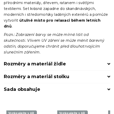
přírodními materiály, dřevem, ratanem i světlými
textiliemi. Set krásně zapadne do skandinávských,
moderních i středomořsky laděných exteriérů a pomůže
vytvořit
útulné místo pro relaxaci během letních
dnů
.
Pozn.: Zobrazení barvy se může mírně lišit od
skutečnosti. Vlivem UV záření se může měnit barevný
odstín, doporučujeme chránit před dlouhotrvajícím
slunečním zářením.
Rozměry a materiál židle
Rozměry a materiál stolku
Sada obsahuje
Vyzkoušejte v AR
Vyzkoušejte v AR
Vy