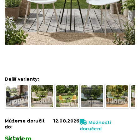
Další varianty:
Můžeme doručit
12.08.2026
Možnosti
do:
doručení
Skladem
(>10 ks)