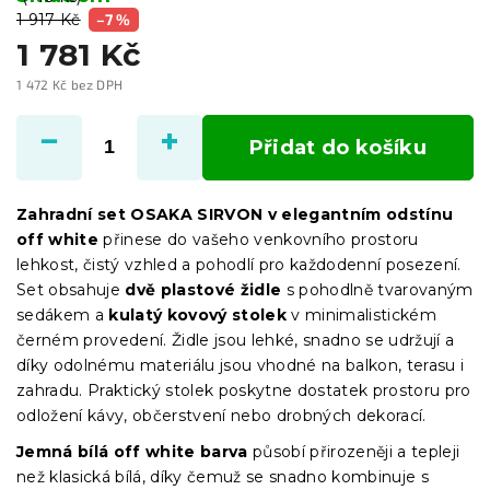
1 917 Kč
–7 %
1 781 Kč
1 472 Kč bez DPH
Měrná
cena:
Přidat do košíku
Zahradní set OSAKA SIRVON v elegantním odstínu
off white
přinese do vašeho venkovního prostoru
lehkost, čistý vzhled a pohodlí pro každodenní posezení.
Set obsahuje
dvě plastové židle
s pohodlně tvarovaným
sedákem a
kulatý kovový stolek
v minimalistickém
černém provedení. Židle jsou lehké, snadno se udržují a
díky odolnému materiálu jsou vhodné na balkon, terasu i
zahradu. Praktický stolek poskytne dostatek prostoru pro
odložení kávy, občerstvení nebo drobných dekorací.
Jemná bílá off white barva
působí přirozeněji a tepleji
než klasická bílá, díky čemuž se snadno kombinuje s