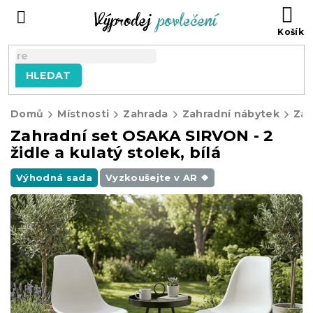
Přejít
NÁ
na
KO
obsah
HLEDAT
Domů
Místnosti
Zahrada
Zahradní nábytek
Zahradní set OSAKA SIRVON - 2
židle a kulatý stolek, bílá
Výhodná sada
Vyzkoušejte v AR ❖