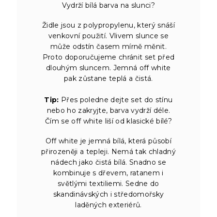
Vydrží bílá barva na slunci?
Židle jsou z polypropylenu, který snáší
venkovní použití. Vlivem slunce se
může odstín časem mírně měnit.
Proto doporučujeme chránit set před
dlouhým sluncem. Jemná off white
pak zůstane teplá a čistá.
Tip:
Přes poledne dejte set do stínu
nebo ho zakryjte, barva vydrží déle.
Čím se off white liší od klasické bílé?
Off white je jemná bílá, která působí
přirozeněji a tepleji. Nemá tak chladný
nádech jako čistá bílá. Snadno se
kombinuje s dřevem, ratanem i
světlými textiliemi. Sedne do
skandinávských i středomořsky
laděných exteriérů.