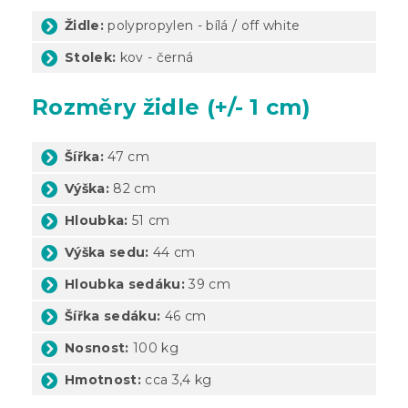
Židle:
polypropylen - bílá / off white
Stolek:
kov - černá
Rozměry židle (+/- 1 cm)
Šířka:
47 cm
Výška:
82 cm
Hloubka:
51 cm
Výška sedu:
44 cm
Hloubka sedáku:
39 cm
Šířka sedáku:
46 cm
Nosnost:
100 kg
Hmotnost:
cca 3,4 kg