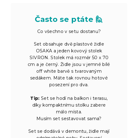
Často se ptáte 🙋
Co všechno v setu dostanu?
Set obsahuje dvě plastové židle
OSAKA a jeden kovový stolek
SIVRON. Stolek má rozměr 50 x 70
cm a je černý. Židle jsou v jemné bílé
off white barvě s tvarovaným
sedákem. Máte tak rovnou hotové
posezení pro dva.
Tip:
Set se hodí na balkon i terasu,
díky kompaktnímu stolku zabere
málo místa.
Musím set sestavovat sama?
Set se dodává v demontu, židle mají
odnímatelné nohy. Sestavení