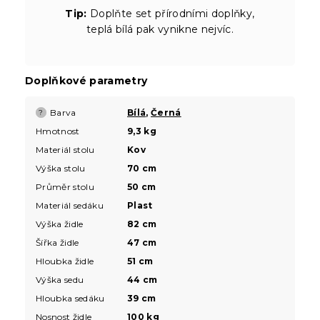
Tip:
Doplňte set přírodními doplňky,
teplá bílá pak vynikne nejvíc.
Doplňkové parametry
Barva
Bílá
,
Černá
?
Hmotnost
9,3 kg
Materiál stolu
Kov
Výška stolu
70 cm
Průměr stolu
50 cm
Materiál sedáku
Plast
Výška židle
82 cm
Šířka židle
47 cm
Hloubka židle
51 cm
Výška sedu
44 cm
Hloubka sedáku
39 cm
Nosnost židle
100 kg