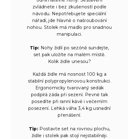
zvládnete i bez zkušeností podle
návodu. Nepotřebujete speciální
nářadí, jde hlavně o našroubování
nohou. Stolek má madlo pro snadnou
manipulaci.
Tip:
Nohy židlí po sezóně sundejte,
set pak uložíte na malém místě.
Kolik židle unesou?
Každá židle má nosnost 100 kg a
stabilní polypropylenovou konstrukci.
Ergonomicky tvarovaný sedák
podpírá záda při sezení. Pevně tak
posedíte při ranní kávě i večerním
posezení. Lehká váha 3,4 kg usnadní
přenášení.
Tip:
Postavte set na rovnou plochu,
židle i stolek pak stojí nejstabilněji.