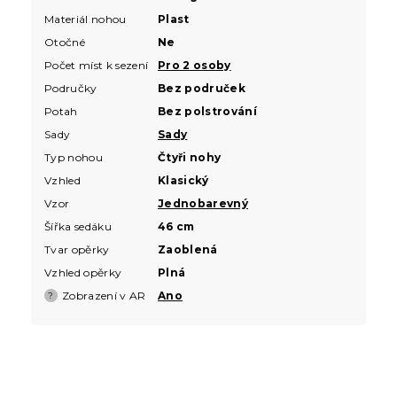
Materiál nohou
Plast
Otočné
Ne
Počet míst k sezení
Pro 2 osoby
Područky
Bez područek
Potah
Bez polstrování
Sady
Sady
Typ nohou
Čtyři nohy
Vzhled
Klasický
Vzor
Jednobarevný
Šířka sedáku
46 cm
Tvar opěrky
Zaoblená
Vzhled opěrky
Plná
Zobrazení v AR
Ano
?