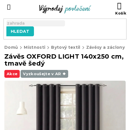
Přejít
NÁ
na
KO
obsah
HLEDAT
Domů
Místnosti
Bytový textil
Závěsy a záclony
Závěs OXFORD LIGHT 140x250 cm,
tmavě šedý
Akce
Vyzkoušejte v AR ❖