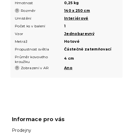
Hmotnost
0,25 kg
Rozměr
140 x 250 cm
?
Umístění
Interiérové
Počet ks v balení
1
Vzor
Jednobarevný
Metráž
Hotové
Propustnost světla
Částečně zatemňovací
Průměr kovového
4 cm
kroužku
Zobrazení v AR
Ano
?
Z
á
p
Informace pro vás
a
t
Prodejny