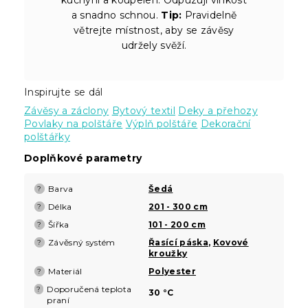
a snadno schnou.
Tip:
Pravidelně
větrejte místnost, aby se závěsy
udržely svěží.
Inspirujte se dál
Závěsy a záclony
Bytový textil
Deky a přehozy
Povlaky na polštáře
Výplň polštáře
Dekorační
polštářky
Doplňkové parametry
Barva
Šedá
?
Délka
201 - 300 cm
?
Šířka
101 - 200 cm
?
Závěsný systém
Řasící páska
,
Kovové
?
kroužky
Materiál
Polyester
?
Doporučená teplota
?
30 °C
praní