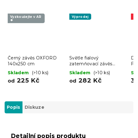
Vyzkoušejte v AR
Výprodej
A
❖
Černý závěs OXFORD
Světle fialový
De
140x250 cm
zatemňovací závěs
FL
VELVET 140x270 cm
vz
Skladem
(>10 ks)
Skladem
(>10 ks)
Sk
225 Kč
282 Kč
3
od
od
Popis
Diskuze
Detailní popis produktu