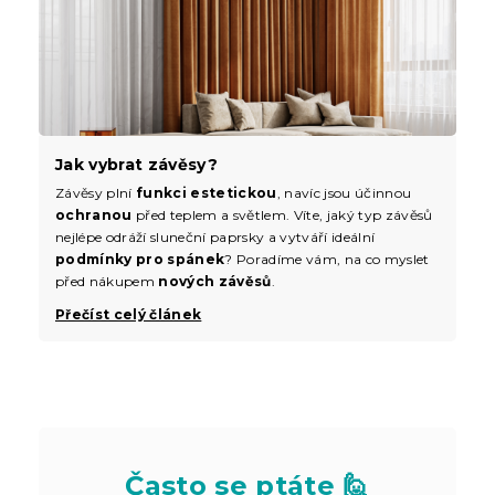
Jak vybrat závěsy?
Závěsy plní
funkci estetickou
, navíc jsou účinnou
ochranou
před teplem a světlem. Víte, jaký typ závěsů
nejlépe odráží sluneční paprsky a vytváří ideální
podmínky pro spánek
? Poradíme vám, na co myslet
před nákupem
nových závěsů
.
Přečíst celý článek
Často se ptáte 🙋