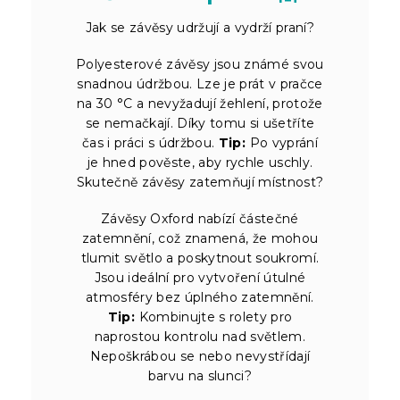
Jak se závěsy udržují a vydrží praní?
Polyesterové závěsy jsou známé svou
snadnou údržbou. Lze je prát v pračce
na 30 °C a nevyžadují žehlení, protože
se nemačkají. Díky tomu si ušetříte
čas i práci s údržbou.
Tip:
Po vyprání
je hned pověste, aby rychle uschly.
Skutečně závěsy zatemňují místnost?
Závěsy Oxford nabízí částečné
zatemnění, což znamená, že mohou
tlumit světlo a poskytnout soukromí.
Jsou ideální pro vytvoření útulné
atmosféry bez úplného zatemnění.
Tip:
Kombinujte s rolety pro
naprostou kontrolu nad světlem.
Nepoškrábou se nebo nevystřídají
barvu na slunci?