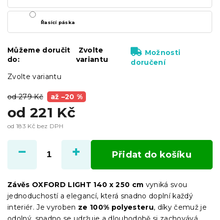
Řasící páska
Můžeme doručit
Zvolte
Možnosti
do:
variantu
doručení
Zvolte variantu
od 279 Kč
až –20 %
od
221 Kč
od
183 Kč
bez DPH
Měrná
cena:
Přidat do košíku
Závěs OXFORD LIGHT 140 x 250 cm
vyniká svou
jednoduchostí a elegancí, která snadno doplní každý
interiér. Je vyroben
ze 100% polyesteru
, díky čemuž je
odolný, snadno se udržuje a dlouhodobě si zachovává