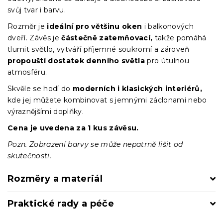
svůj tvar i barvu.
Rozměr je
ideální pro většinu oken
i balkonových
dveří. Závěs je
částečně zatemňovací,
takže pomáhá
tlumit světlo, vytváří příjemné soukromí a zároveň
propouští dostatek denního světla
pro útulnou
atmosféru.
Skvěle se hodí do
moderních i klasických interiérů,
kde jej můžete kombinovat s jemnými záclonami nebo
výraznějšími doplňky.
Cena je uvedena za 1 kus závěsu.
Pozn. Zobrazení barvy se může nepatrně lišit od
skutečnosti.
Rozměry a materiál
Praktické rady a péče