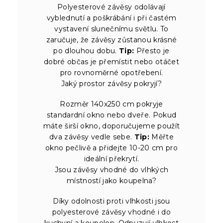
Polyesterové závěsy odolávají
vyblednutí a poškrábání i při častém
vystavení slunečnímu světlu. To
zaručuje, že závěsy zůstanou krásné
po dlouhou dobu.
Tip:
Přesto je
dobré občas je přemístit nebo otáčet
pro rovnoměrné opotřebení.
Jaký prostor závěsy pokryjí?
Rozměr 140x250 cm pokryje
standardní okno nebo dveře. Pokud
máte širší okno, doporučujeme použít
dva závěsy vedle sebe.
Tip:
Měřte
okno pečlivě a přidejte 10-20 cm pro
ideální překrytí.
Jsou závěsy vhodné do vlhkých
místností jako koupelna?
Díky odolnosti proti vlhkosti jsou
polyesterové závěsy vhodné i do
kuchyní a koupelen. Odpuzují vlhkost