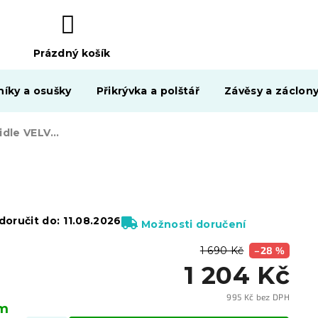
Prázdný košík
NÁKUPNÍ
KOŠÍK
níky a osušky
Přikrývka a polštář
Závěsy a záclon
Zelená barová židle VELVET KAST s černou nohou
oručit do:
11.08.2026
Možnosti doručení
1 690 Kč
–28 %
1 204 Kč
995 Kč bez DPH
em
Měrn