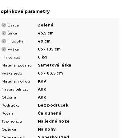
oplňkové parametry
Barva
Zelená
?
Šířka
45,5 cm
?
Hloubka
49 cm
?
Výška
85 - 105 cm
?
Hmotnost
6 kg
Materiál potahu
Sametová látka
Výška sedu
63 - 83,5 cm
Materiál nohou
Kov
Nastavitelnost
Ano
Otočná
Ano
Područky
Bez područek
Potah
Čalouněná
Typ nohou
Na jedné noze
Opěrka
Na nohy
Opěrka zad
S opěrkou zad