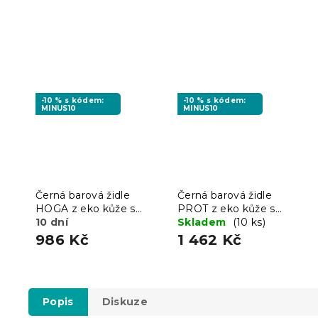
-10 % s kódem:
-10 % s kódem:
MINUS10
MINUS10
Černá barová židle
Černá barová židle
HOGA z eko kůže s
PROT z eko kůže s
černou nohou
10 dní
černou nohou
Skladem
(10 ks)
986 Kč
1 462 Kč
Popis
Diskuze