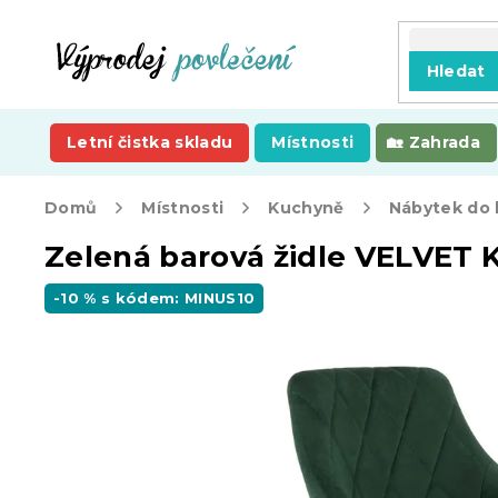
Přejít
na
obsah
Hledat
Letní čistka skladu
Místnosti
Zahrada
Domů
Místnosti
Kuchyně
Nábytek do
Zelená barová židle VELVET 
-10 % s kódem: MINUS10