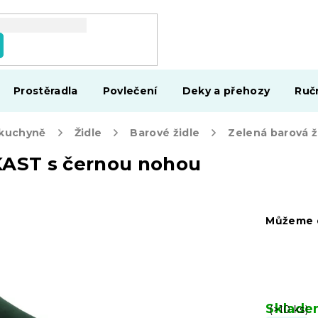
Prostěradla
Povlečení
Deky a přehozy
Ruč
 kuchyně
Židle
Barové židle
KAST s černou nohou
Můžeme d
Sklad
(>10 ks)