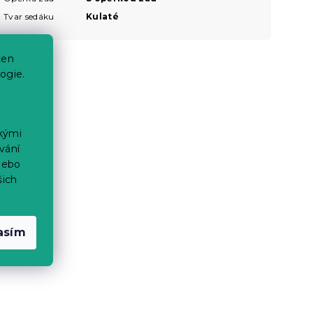
Tvar sedáku
Kulaté
ten
ogie.
ckými
vání
nebo
šich
asím