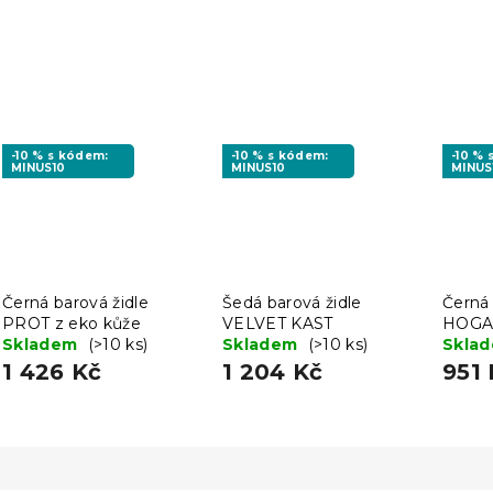
-10 % s kódem:
-10 % s kódem:
-10 %
MINUS10
MINUS10
MINUS
Černá barová židle
Šedá barová židle
Černá 
PROT z eko kůže
VELVET KAST
HOGA 
Skladem
(>10 ks)
Skladem
(>10 ks)
Skla
1 426 Kč
1 204 Kč
951 