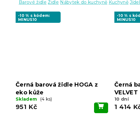
Barové židle
Židle
Nábytek do kuchyně
Kuchyně
Jídel
-10 % s kódem:
-10 % s kó
MINUS10
MINUS10
Černá barová židle HOGA z
Černá b
eko kůže
VELVET
Skladem
(4 ks)
10 dní
951 Kč
1 414 K