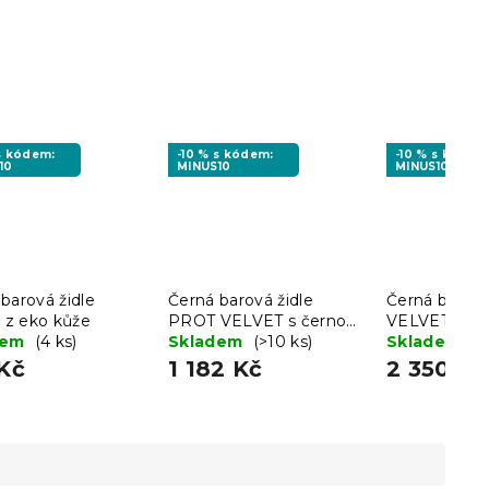
 s kódem:
-10 % s kódem:
-10 % s kódem
10
MINUS10
MINUS10
barová židle
Černá barová židle
Černá barová
z eko kůže
PROT VELVET s černou
VELVET KAST
dem
(4 ks)
nohou
Skladem
(>10 ks)
nohou
Skladem
(>
Kč
1 182 Kč
2 350 Kč