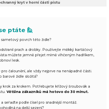
chranný kryt v horní části pístu
se ptáte 🙋
 sametový povrch této židle?
odstranil prach a drobky. Používejte měkký kartáčový
místa můžete jemně přejet mírně vlhčeným hadříkem,
obnoví lesk.
é pro čalounění, ale vždy nejprve na nenápadné části.
 barové židle složitá?
 krok za krokem. Potřebujete křížový šroubovák a
stu.
Většina zákazníků má hotovo do 30 minut.
a seřaďte podle čísel pro snadnější montáž.
pohodlná na delší sezení?