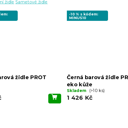
ní židle
Sametové židle
dem:
-10 % s kódem:
MINUS10
arová židle PROT
Černá barová židle P
eko kůže
Skladem
(>10 ks)
č
1 426 Kč