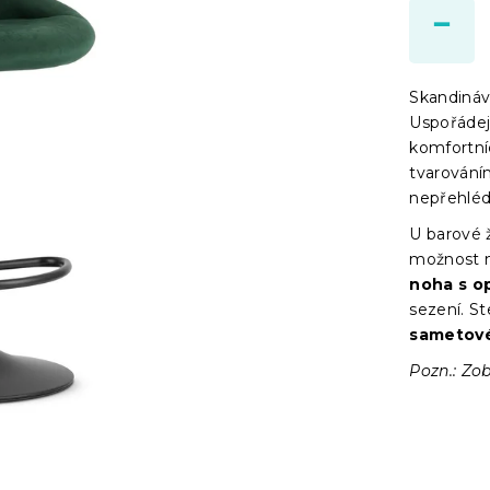
Skandináv
Uspořádej
komfortní
tvarován
nepřehléd
U barové ž
možnost 
noha s o
sezení. St
sametov
Pozn.: Zob