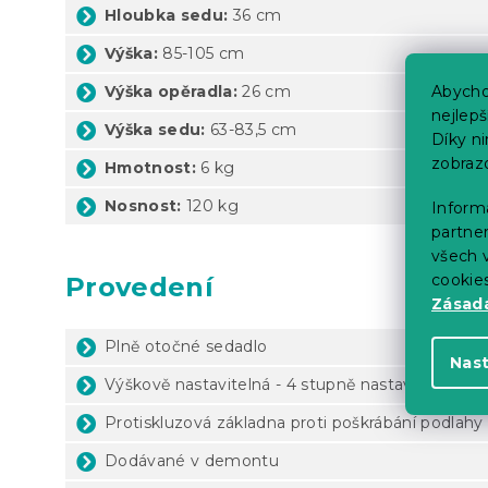
Hloubka sedu:
36 cm
Výška:
85-105 cm
Výška opěradla:
26 cm
Abycho
nejlep
Výška sedu:
63-83,5 cm
Díky n
zobraz
Hmotnost:
6 kg
Nosnost:
120 kg
Informa
partner
všech v
cookie
Provedení
Zásadá
Plně otočné sedadlo
Nas
Výškově nastavitelná - 4 stupně nastavení výšky
Protiskluzová základna proti poškrábání podlahy
Dodávané v demontu