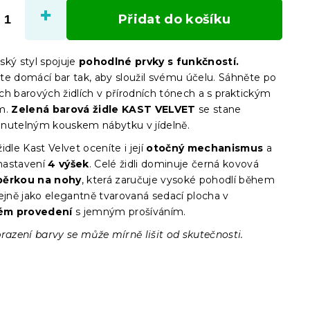
cena:
Přidat do košíku
ský styl spojuje
pohodlné prvky s funkčností.
te domácí bar tak, aby sloužil svému účelu. Sáhněte po
ch barových židlích v přírodních tónech a s praktickým
ím.
Zelená barová židle KAST VELVET
se stane
nutelným kouskem nábytku v jídelně.
idle Kast Velvet oceníte i její
otočný mechanismus
a
nastavení
4 výšek
. Celé židli dominuje černá kovová
pěrkou na nohy
, která zaručuje vysoké pohodlí během
ejně jako elegantně tvarovaná sedací plocha v
ém provedení
s jemným prošíváním.
razení barvy se může mírně lišit od skutečnosti.