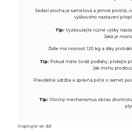
Sedací plocha je sametová a jemně prošitá, 
výškového nastavení přispív
Tip:
Vyzkoušejte různé výšky nastave
Jaká je nosnos
Židle má nosnost 120 kg a díky protiskl
Tip:
Pokud máte tvrdé podlahy, přidejte pls
Jak mohu prodlouži
Pravidelná údržba a správná péče o samet jso
Tip:
Otočný mechanismus občas zkontroluj
ply
Inspirujte se dál