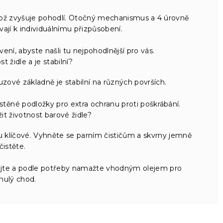
což zvyšuje pohodlí. Otočný mechanismus a 4 úrovně
ají k individuálnímu přizpůsobení.
ní, abyste našli tu nejpohodlnější pro vás.
t židle a je stabilní?
uzové základně je stabilní na různých površích.
těné podložky pro extra ochranu proti poškrábání.
t životnost barové židle?
u klíčové. Vyhněte se parním čističům a skvrny jemně
čistěte.
te a podle potřeby namažte vhodným olejem pro
nulý chod.