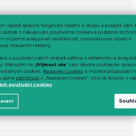
m zajistili správné fungování našeho e-shopu a poskytli Vám 
ší zážitek z nakupování, používáme cookies a podobné technol
im můžeme analyzovat návštěvnost, personalizovat obsah a
ovat relevantní reklamy.
ce o používání našich stránek sdílíme s reklamními a analyti
y. Kliknutím na „
Přijmout vše
“ nám dáváte souhlas ke zpraco
olitelných cookies.
Nastavení cookies
si můžete přizpůsobit 
s úplně
odmítnout
v „Nastavení cookies“. Více se dozvíte v na
ch používání cookies
Souhl
tavení