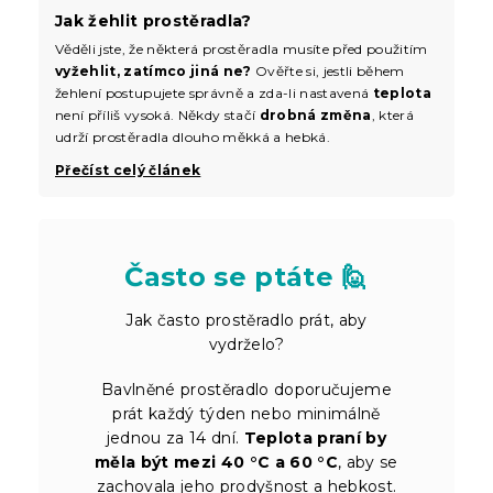
Jak žehlit prostěradla?
Věděli jste, že některá prostěradla musíte před použitím
vyžehlit, zatímco jiná ne?
Ověřte si, jestli během
žehlení postupujete správně a zda-li nastavená
teplota
není příliš vysoká. Někdy stačí
drobná změna
, která
udrží prostěradla dlouho měkká a hebká.
Přečíst celý článek
Často se ptáte 🙋
Jak často prostěradlo prát, aby
vydrželo?
Bavlněné prostěradlo doporučujeme
prát každý týden nebo minimálně
jednou za 14 dní.
Teplota praní by
měla být mezi 40 °C a 60 °C
, aby se
zachovala jeho prodyšnost a hebkost.