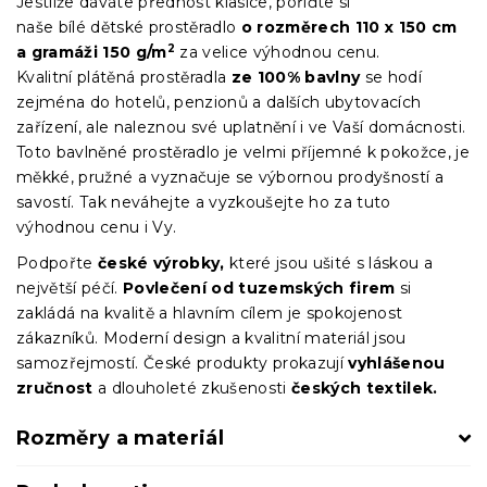
Jestliže dáváte přednost klasice, pořiďte si
naše bílé dětské prostěradlo
o rozměrech 110 x 150 cm
2
a gramáži 150 g/m
za velice výhodnou cenu.
Kvalitní plátěná prostěradla
ze 100% bavlny
se hodí
zejména do hotelů, penzionů a dalších ubytovacích
zařízení, ale naleznou své uplatnění i ve Vaší domácnosti.
Toto bavlněné prostěradlo je velmi příjemné k pokožce, je
měkké, pružné a vyznačuje se výbornou prodyšností a
savostí. Tak neváhejte a vyzkoušejte ho za tuto
výhodnou cenu i Vy.
Podpořte
české výrobky,
které jsou ušité s láskou a
největší péčí.
Povlečení od tuzemských firem
si
zakládá na kvalitě a hlavním cílem je spokojenost
zákazníků. Moderní design a kvalitní materiál jsou
samozřejmostí. České produkty prokazují
vyhlášenou
zručnost
a dlouholeté zkušenosti
českých textilek.
Rozměry a materiál