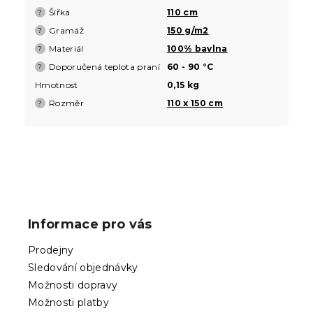
Šířka
110 cm
?
Gramáž
150 g/m2
?
Materiál
100% bavlna
?
Doporučená teplota praní
60 - 90 °C
?
Hmotnost
0,15 kg
Rozměr
110 x 150 cm
?
Z
á
p
Informace pro vás
a
t
Prodejny
í
Sledování objednávky
Možnosti dopravy
Možnosti platby