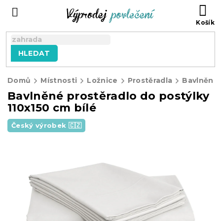
Přejít
NÁ
na
KO
obsah
HLEDAT
Domů
Místnosti
Ložnice
Prostěradla
Bavlněná 
Bavlněné prostěradlo do postýlky
110x150 cm bílé
Český výrobek 🇨🇿