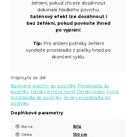
žehlení, pokud chcete dosáhnout
dokonale hladkého povrchu.
Saténový efekt lze dosáhnout i
bez žehlení, pokud pověsíte ihned
po vyprání
.
Tip:
Pro snížení potřeby žehlení
vyndejte prostěradlo z pračky hned po
skončení cyklu.
Inspirujte se dál
Bavlněné plachty do postýlky
Prostěradla do
postýlky
Dětský bytový textil
Dětský pokoj
Froté
prostěradla do postýlky
Jersey prostěradla do
postýlky
Doplňkové parametry
Barva
Bílá
?
Délka
150 cm
?