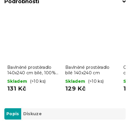
Podrobnosti
Bavlněné prostěradlo
Bavlněné prostěradlo
Osu
140x240 cm bílé, 100%
bílé 140x240 cm
cm
bavlna
ba
Skladem
(>10 ks)
Skladem
(>10 ks)
Sk
131 Kč
129 Kč
1
Popis
Diskuze