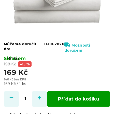
Můžeme doručit
11.08.2026
Možnosti
do:
doručení
Skladem
(>10 ks)
199 Kč
–15 %
169 Kč
140 Kč bez DPH
Měrná
169 Kč / 1 ks
cena:
Přidat do košíku