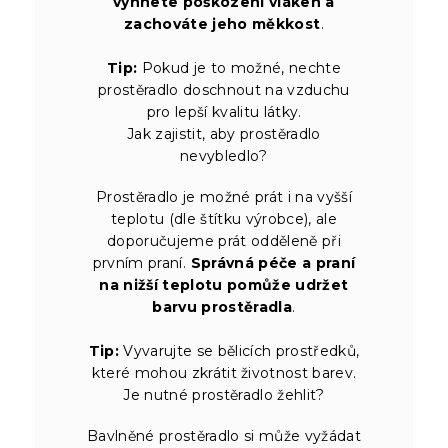
vyhnete poškození vláken a
zachováte jeho měkkost
.
Tip:
Pokud je to možné, nechte
prostěradlo doschnout na vzduchu
pro lepší kvalitu látky.
Jak zajistit, aby prostěradlo
nevybledlo?
Prostěradlo je možné prát i na vyšší
teplotu (dle štítku výrobce), ale
doporučujeme prát odděleně při
prvním praní.
Správná péče a praní
na nižší teplotu pomůže udržet
barvu prostěradla
.
Tip:
Vyvarujte se bělicích prostředků,
které mohou zkrátit životnost barev.
Je nutné prostěradlo žehlit?
Bavlněné prostěradlo si může vyžádat