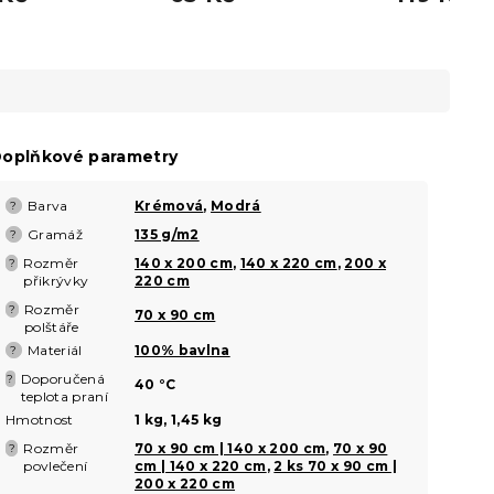
oplňkové parametry
Barva
Krémová
,
Modrá
?
Gramáž
135 g/m2
?
Rozměr
140 x 200 cm
,
140 x 220 cm
,
200 x
?
přikrývky
220 cm
Rozměr
?
70 x 90 cm
polštáře
Materiál
100% bavlna
?
Doporučená
?
40 °C
teplota praní
Hmotnost
1 kg, 1,45 kg
Rozměr
70 x 90 cm | 140 x 200 cm
,
70 x 90
?
povlečení
cm | 140 x 220 cm
,
2 ks 70 x 90 cm |
200 x 220 cm