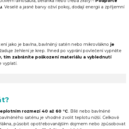
tivem dinosaura, beránka nebo třeba žirafy?!
Podpořte
u
. Veselé a jasné barvy oživí pokoj, dodají energii a zpříjemní
čení jako je bavlna, bavlněný satén nebo mikrovlákno
je
yžaduje žehlení je krep. Ihned po vyprání povlečení vypněte
, tím zabráníte poškození materiálu a vyblednutí
 vyplatí.
át?
teplotním rozmezí 40 až 60 °C
. Bílé nebo bavlněné
 bavlněného saténu je vhodné zvolit teplotu nižší. Celkově
vlákna, působit opotřebovanějším dojmem nebo způsobovat