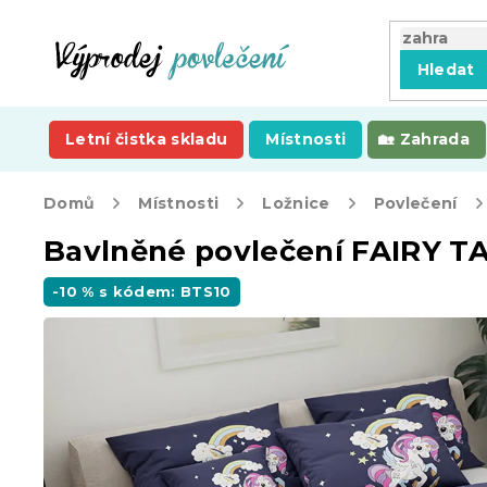
Přejít
na
obsah
Hledat
Letní čistka skladu
Místnosti
Zahrada
Domů
Místnosti
Ložnice
Povlečení
Bavlněné povlečení FAIRY T
-10 % s kódem: BTS10