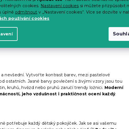
olitelných cookies.
Nastavení cookies
si můžete přizpůsobit 
ínání bude klidnější.
Zvířecí motivy zaženou smutek nebo
s úplně
odmítnout
v „Nastavení cookies“. Více se dozvíte v na
i. Ty nejmenší oslní žirafy, ptáčci nebo nikdy nestárnoucí a
ch používání cookies
í svůj pokoj povlečením s motivem šelem. Bílý nebo hnědý
 ráz celého interiéru.
Souhl
tavení
ní a nevšední. Vytvořte kontrast barev, mezi pastelové
 od ostatních. Jasné barvy povlečení s živými vzory jsou tou
in, kruhů, hvězd nebo pruhů zaručí trendy ložnici.
Moderní
omácností, jeho vzdušnost i praktičnost ocení každý
.
sně potřebuje každý dětský pokojíček. Jak se asi vašemu