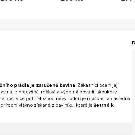
D
žního prádla je zaručeně bavlna
. Zákazníci ocení její
Bavlna je prodyšná, měkká a výborně odvádí jakoukoliv
se v noci více potí. Možnou nevýhodou je mačkání a následná
přírodní vlákno získané z bavlníku, které je
šetrné k