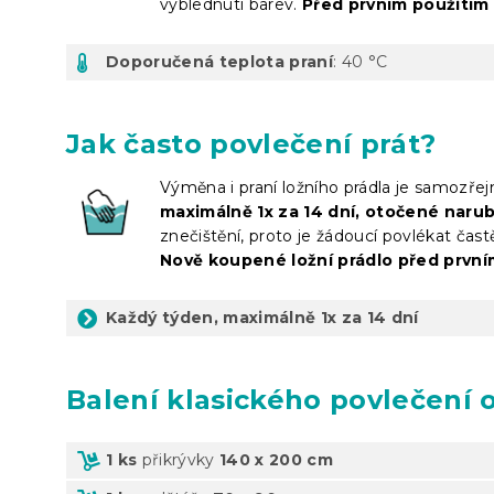
vyblednutí barev.
Před prvním použitím 
Doporučená teplota praní
: 40 °C
Jak často povlečení prát?
Výměna i praní ložního prádla je samozře
maximálně 1x za 14 dní, otočené naru
znečištění, proto je žádoucí povlékat čast
Nově koupené ložní prádlo před prvn
Každý týden, maximálně 1x za 14 dní
Balení
klasického povlečení 
1 ks
přikrývky
140 x 200 cm