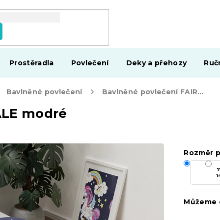
Prostěradla
Povlečení
Deky a přehozy
Ruč
Bavlněné povlečení
Bavlněné povlečení FAIRY TALE modré
ALE modré
Rozměr p
7
1
Můžeme d