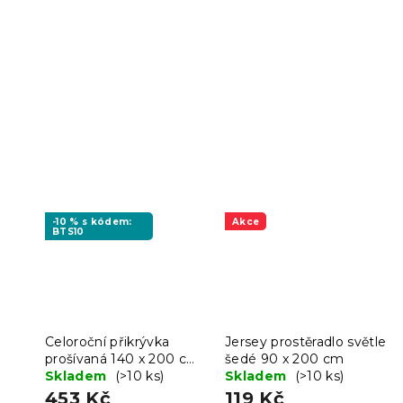
-10 % s kódem:
Akce
BTS10
Celoroční přikrývka
Jersey prostěradlo světle
prošívaná 140 x 200 cm
šedé 90 x 200 cm
s polštářem BASIC 70 x
Skladem
(>10 ks)
Skladem
(>10 ks)
90 cm
453 Kč
119 Kč