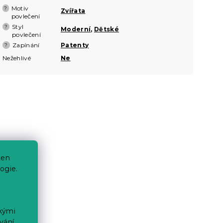
Motiv
?
Zvířata
povlečení
Styl
?
Moderní
,
Dětské
povlečení
Zapínání
Patenty
?
Nežehlivé
Ne
ten
ogie.
ckými
vání