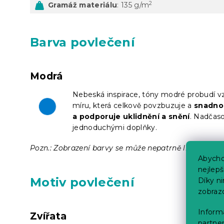
2
Gramáž materiálu
: 135 g/m
Barva povlečení
Modrá
Nebeská inspirace, tóny modré probudí vz
míru, která celkově povzbuzuje a
snadno
a podporuje uklidnění a snění
. Nadčaso
jednoduchými doplňky.
Pozn.: Zobrazení barvy se může nepatrně lišit od sku
Abycho
nejlep
Motiv povlečení
Díky n
zobraz
Informa
Zvířata
partner