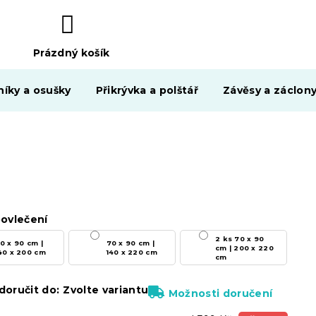
Prázdný košík
NÁKUPNÍ
KOŠÍK
níky a osušky
Přikrývka a polštář
Závěsy a záclon
ovlečení
2 ks 70 x 90
0 x 90 cm |
70 x 90 cm |
cm | 200 x 220
40 x 200 cm
140 x 220 cm
cm
oručit do:
Zvolte variantu
Možnosti doručení