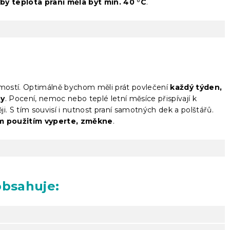
by teplota praní měla být min. 40 °C
.
jmostí. Optimálně bychom měli prát povlečení
každý týden,
by
. Pocení, nemoc nebo teplé letní měsíce přispívají k
ěji. S tím souvisí i nutnost praní samotných dek a polštářů.
ím použitím vyperte, změkne
.
obsahuje: