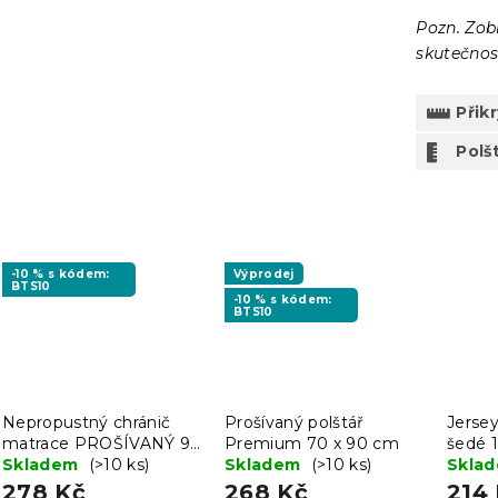
Pozn. Zob
skutečnost
Přik
Polšt
-10 % s kódem:
Výprodej
BTS10
-10 % s kódem:
BTS10
Nepropustný chránič
Prošívaný polštář
Jersey
matrace PROŠÍVANÝ 90
Premium 70 x 90 cm
šedé 
x 200 cm
Skladem
(>10 ks)
Skladem
(>10 ks)
Skla
278 Kč
268 Kč
214