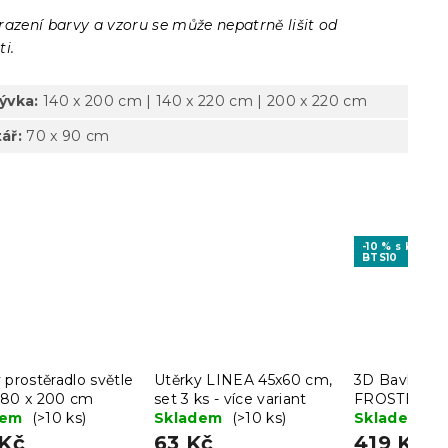
razení barvy a vzoru se může nepatrně lišit od
i.
rývka:
140 x 200 cm | 140 x 220 cm | 200 x 220 cm
ář:
70 x 90 cm
-10 % s kódem
BTS10
 prostěradlo světle
Utěrky LINEA 45x60 cm,
3D Bavlněné
180 x 200 cm
set 3 ks - více variant
FROSTED D
dem
(>10 ks)
Skladem
(>10 ks)
+ povlak na 
Skladem
(>
40x50 cm z
 Kč
63 Kč
419 Kč