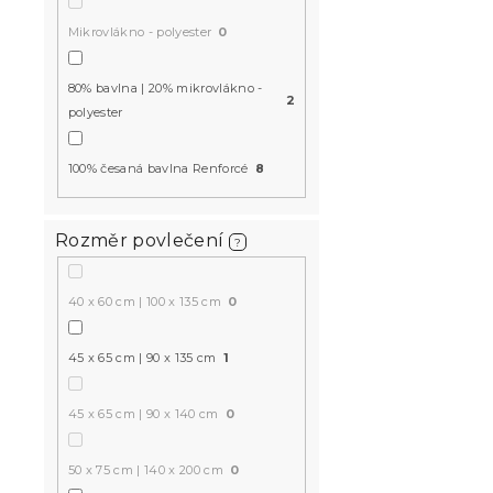
Mikrovlákno - polyester
0
80% bavlna | 20% mikrovlákno -
2
polyester
100% česaná bavlna Renforcé
8
Rozměr povlečení
?
40 x 60 cm | 100 x 135 cm
0
45 x 65 cm | 90 x 135 cm
1
45 x 65 cm | 90 x 140 cm
0
50 x 75 cm | 140 x 200 cm
0