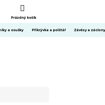
Prázdný košík
NÁKUPNÍ
KOŠÍK
níky a osušky
Přikrývka a polštář
Závěsy a záclon