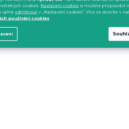
ovlečení TYLDA
Povlečení z Renforcé b
olitelných cookies.
Nastavení cookies
si můžete přizpůsobit 
KEHLY barevné
s úplně
odmítnout
v „Nastavení cookies“. Více se dozvíte v na
s)
Skladem
(>10 ks)
ch používání cookies
327 Kč
Souhl
tavení
Akce
-15 % s kódem:
MINUS15
vlečení LILA
Bavlněné povlečení UN
mové
modré
Skladem
(>10 ks)