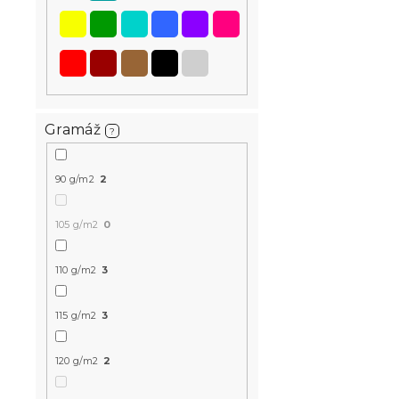
Dětské povl
Gramáž
?
bavlny JUN
90 g/m2
2
Skladem
(>10 k
327 Kč
105 g/m2
0
110 g/m2
3
-15 % s kódem:
MINUS15
115 g/m2
3
120 g/m2
2