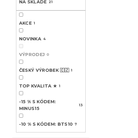
NA SKLADĚ
21
V
n
n
ý
í
e
Novinka
p
p
l
AKCE
1
-10 % s kódem:
i
r
BTS10
s
o
p
NOVINKA
d
4
r
u
o
k
VÝPRODEJ
0
d
t
u
ů
ČESKÝ VÝROBEK 🇨🇿
1
k
t
Bavlněné p
TOP KVALITA ★
ů
1
PINK krémo
-15 % S KÓDEM:
Skladem
(>10 k
13
MINUS15
399 Kč
-10 % S KÓDEM: BTS10
7
Novinka