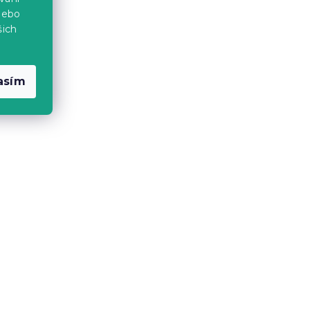
avlny
Bavlněné povlečení FAIRY
nebo
TALE modré
šich
Skladem
(>10 ks)
399 Kč
od
asím
-15 % s kódem:
MINUS15
ICORN
Bavlněné povlečení ŽÍHANÝ
MOTÝL krémové
Skladem
(2 ks)