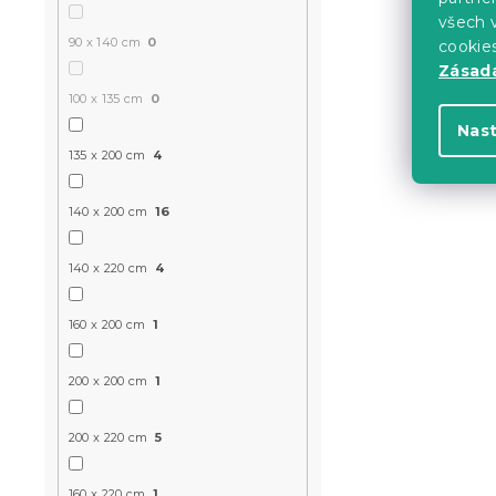
Bavlněné p
všech v
šedé
90 x 140 cm
0
cookie
Skladem
(>10 k
Zásadá
349 Kč
100 x 135 cm
0
Nas
135 x 200 cm
4
-10 % s kódem:
BTS10
140 x 200 cm
16
140 x 220 cm
4
160 x 200 cm
1
200 x 200 cm
1
Bavlněné po
200 x 220 cm
5
MOTÝL kré
Skladem
(8 ks)
160 x 220 cm
1