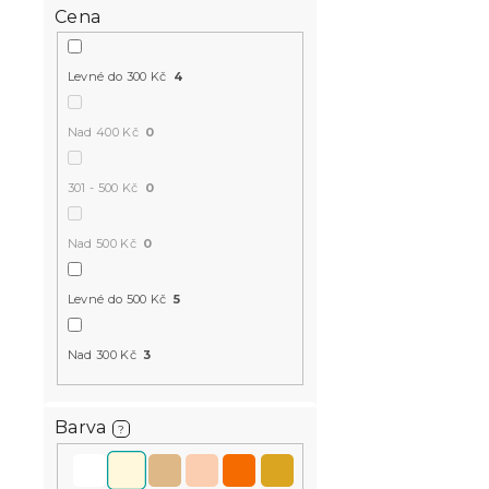
Cena
-10 % s kódem:
BTS10
Levné do 300 Kč
4
Nad 400 Kč
0
301 - 500 Kč
0
Bavlněné p
Nad 500 Kč
0
COLOURS k
Skladem
(>10 k
Levné do 500 Kč
5
399 Kč
Nad 300 Kč
3
-15 % s kódem:
MINUS15
Barva
?