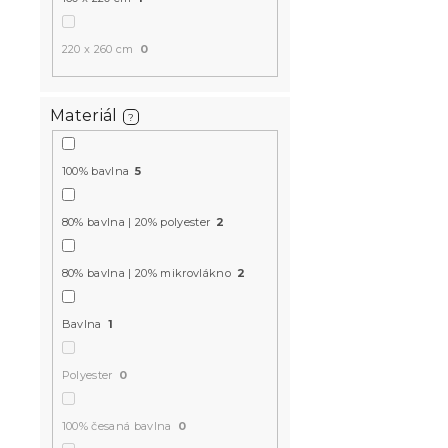
363 Kč
220 x 260 cm
0
Český výrobek
🇨🇿
Materiál
Top kvalita ★
?
-15 % s kódem:
MINUS15
100% bavlna
5
80% bavlna | 20% polyester
2
80% bavlna | 20% mikrovlákno
2
Povlečení z
CARAWAY k
Bavlna
1
Skladem
(>10 k
Polyester
0
474 Kč
100% česaná bavlna
0