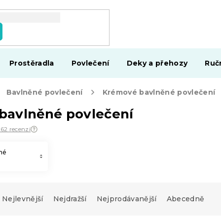
Prostěradla
Povlečení
Deky a přehozy
Ruč
Bavlněné povlečení
Krémové bavlněné povlečení
bavlněné povlečení
562 recenzí
né
Nejlevnější
Nejdražší
Nejprodávanější
Abecedně