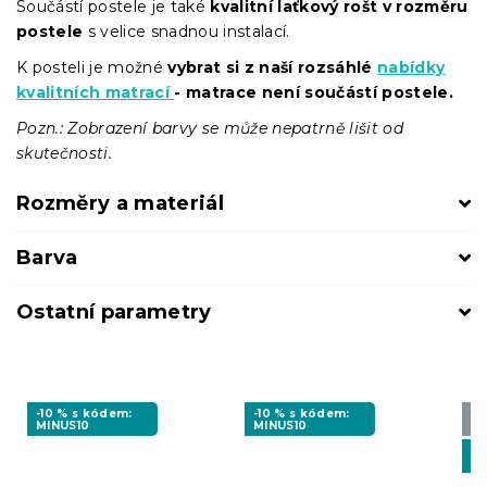
Součástí postele je také
kvalitní laťkový rošt v rozměru
postele
s velice snadnou instalací.
K posteli je možné
vybrat si z naší rozsáhlé
nabídky
kvalitních matrací
- matrace není součástí postele.
Pozn.: Zobrazení barvy se může nepatrně lišit od
skutečnosti.
Rozměry a materiál
Barva
Ostatní parametry
-10 % s kódem:
-10 % s kódem:
Vy
MINUS10
MINUS10
❖
-1
MI