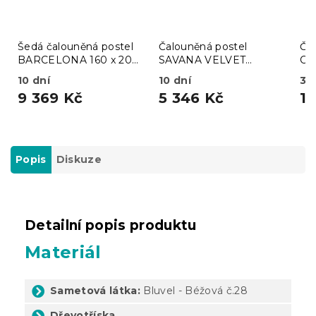
Šedá čalouněná postel
Čalouněná postel
Ča
BARCELONA 160 x 200
SAVANA VELVET
CO
cm
120x200 cm béžová
př
10 dní
10 dní
3 
rů
9 369 Kč
5 346 Kč
1
Popis
Diskuze
Detailní popis produktu
Materiál
Sametová látka:
Bluvel -
Béžová č.28
Dřevotříska