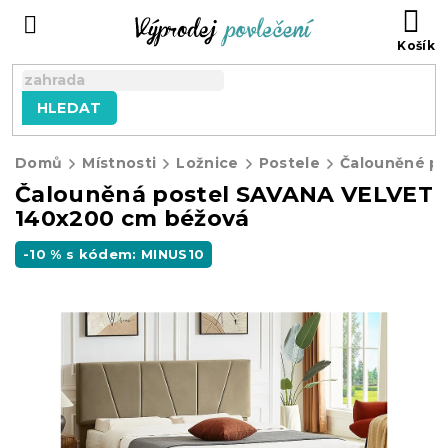
Přejít
NÁ
na
KO
obsah
HLEDAT
Domů
Místnosti
Ložnice
Postele
Čalouněné po
Čalouněná postel SAVANA VELVET
140x200 cm béžová
-10 % s kódem: MINUS10