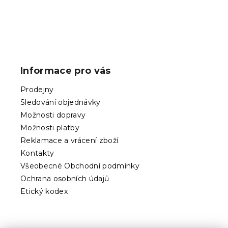
Z
á
p
Informace pro vás
a
t
Prodejny
í
Sledování objednávky
Možnosti dopravy
Možnosti platby
Reklamace a vrácení zboží
Kontakty
Všeobecné Obchodní podmínky
Ochrana osobních údajů
Etický kodex