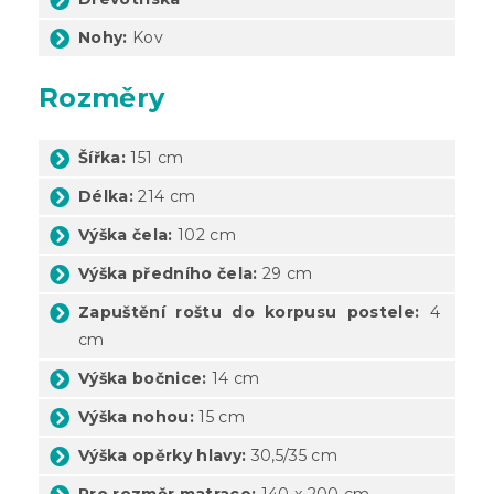
Nohy:
Kov
Rozměry
Šířka:
151 cm
Délka:
214 cm
Výška čela:
102 cm
Výška předního čela:
29 cm
Zapuštění roštu do korpusu postele:
4
cm
Výška bočnice:
14 cm
Výška nohou:
15 cm
Výška opěrky hlavy:
30,5/35 cm
Pro rozměr matrace:
140 x 200 cm