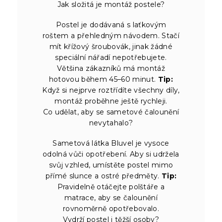
Jak složitá je montáž postele?
Postel je dodávaná s laťkovým
roštem a přehledným návodem. Stačí
mít křížový šroubovák, jinak žádné
speciální nářadí nepotřebujete.
Většina zákazníků má montáž
hotovou během 45–60 minut.
Tip:
Když si nejprve roztřídíte všechny díly,
montáž proběhne ještě rychleji.
Co udělat, aby se sametové čalounění
nevytahalo?
Sametová látka Bluvel je vysoce
odolná vůči opotřebení. Aby si udržela
svůj vzhled, umístěte postel mimo
přímé slunce a ostré předměty.
Tip:
Pravidelně otáčejte polštáře a
matrace, aby se čalounění
rovnoměrně opotřebovalo.
Vydrží postel i těžší osoby?