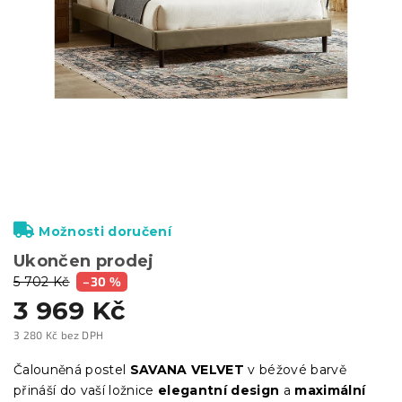
Možnosti doručení
Ukončen prodej
5 702 Kč
–30 %
3 969 Kč
3 280 Kč bez DPH
Měrná
cena:
Čalouněná postel
SAVANA VELVET
v béžové barvě
přináší do vaší ložnice
elegantní design
a
maximální