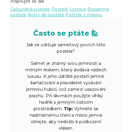
Inspirujte se dál
Čalouněné postele
Postele
Ložnice
Boxspring
postele
Rošty do postele
Postele z masivu
Často se ptáte 🙋
Jak se udržuje sametový povrch této
postele?
Samet je známý svou jemností a
mírným leskem, který dodává nádech
luxusu. K jeho údržbě postačí jemné
kartáčování a pravidelné vysávání
jemnou hubicí, což zamezí usazování
prachu. Při skvrnách použijte vlhký
hadřík s jemným čisticím
prostředkem.
Tip:
Vyhněte se
nadměrnému tření a místo jemně
otírejte, aby nedošlo k poškození
vláken.