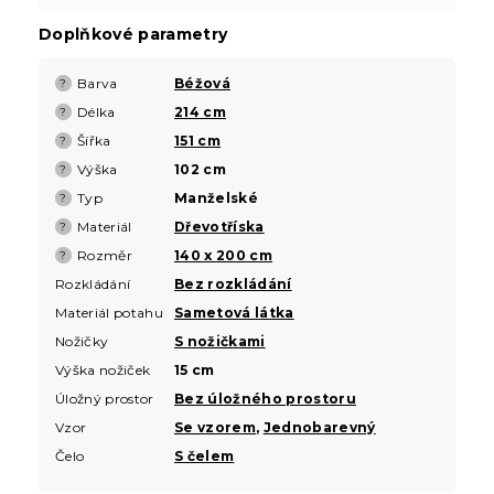
Doplňkové parametry
Barva
Béžová
?
Délka
214 cm
?
Šířka
151 cm
?
Výška
102 cm
?
Typ
Manželské
?
Materiál
Dřevotříska
?
Rozměr
140 x 200 cm
?
Rozkládání
Bez rozkládání
Materiál potahu
Sametová látka
Nožičky
S nožičkami
Výška nožiček
15 cm
Úložný prostor
Bez úložného prostoru
Vzor
Se vzorem
,
Jednobarevný
Čelo
S čelem