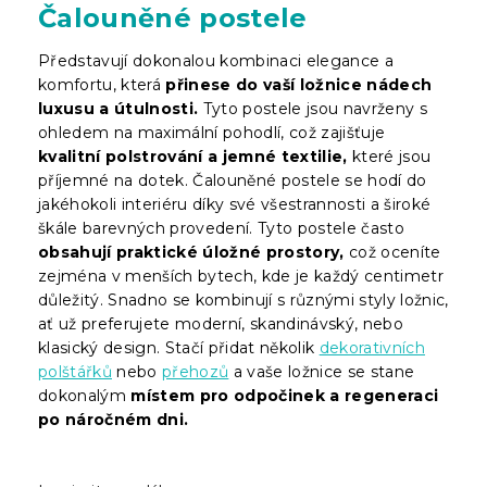
Čalouněné postele
Představují dokonalou kombinaci elegance a
komfortu, která
přinese do vaší ložnice nádech
luxusu a útulnosti.
Tyto postele jsou navrženy s
ohledem na maximální pohodlí, což zajišťuje
kvalitní polstrování a jemné textilie,
které jsou
příjemné na dotek. Čalouněné postele se hodí do
jakéhokoli interiéru díky své všestrannosti a široké
škále barevných provedení. Tyto postele často
obsahují praktické úložné prostory,
což oceníte
zejména v menších bytech, kde je každý centimetr
důležitý. Snadno se kombinují s různými styly ložnic,
ať už preferujete moderní, skandinávský, nebo
klasický design. Stačí přidat několik
dekorativních
polštářků
nebo
přehozů
a vaše ložnice se stane
dokonalým
místem pro odpočinek a regeneraci
po náročném dni.