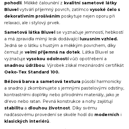
pohodlí
. Měkké čalounění z
kvalitní sametové látky
Bluvel
vytváří příjemný povrch, zatímco
vysoké čelo s
dekorativním prošíváním
poskytuje nejen oporu při
relaxaci, ale i stylový prvek.
Sametová látka
Bluvel
se vyznačuje jemností, hebkostí
a má zpravidla mírný lesk dodávající
luxusním vzhled.
Jedná se o látku s hustým a měkkým povrchem, díky
čemuž je
velmi příjemná na dotek
. Látka Bluvel se
vyznačuje
vysokou odolností
vůči opotřebení a
snadnou údržbou
. Výrobek získal mezinárodní certifikát
Oeko-Tex Standard 100.
Béžová barva a sametová textura
působí harmonicky
a snadno ji zkombinujete s jemnými pastelovými odstíny,
kontrastními doplňky nebo přírodními materiály, jako je
dřevo nebo ratan. Pevná konstrukce a nohy zajišťují
stabilitu
a
dlouhou životnost
. Díky svému
nadčasovému provedení se skvěle hodí do
moderních
i
klasických interiérů
.