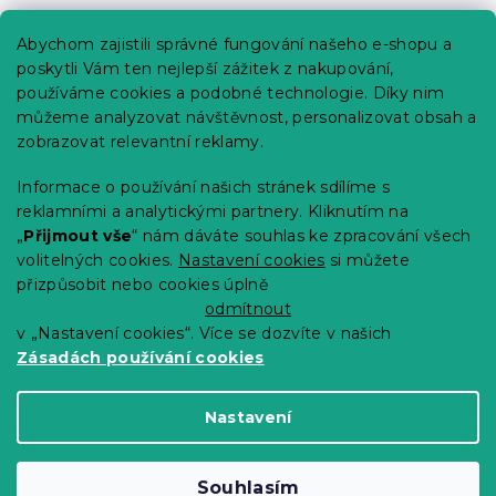
Praktické informace
Abychom zajistili správné fungování našeho e-shopu a
Kariéra
poskytli Vám ten nejlepší zážitek z nakupování,
používáme cookies a podobné technologie. Díky nim
Poptávky a B2B spolupráce
můžeme analyzovat návštěvnost, personalizovat obsah a
Proč se u nás registrovat?
zobrazovat relevantní reklamy.
Věrnostní program - Sleva až 10 %
Informace o používání našich stránek sdílíme s
reklamními a analytickými partnery. Kliknutím na
Návody
„
Přijmout vše
“ nám dáváte souhlas ke zpracování všech
Tabulky velikostí
volitelných cookies.
Nastavení cookies
si můžete
přizpůsobit nebo cookies úplně
Blog
odmítnout
v „Nastavení cookies“. Více se dozvíte v našich
Zásadách používání cookies
Vytvořil Shoptet Premium
Nastavení
Copyright 2026
Výprodej povlečení
. Všechna
Souhlasím
práva vyhrazena.
Upravit nastavení cookies