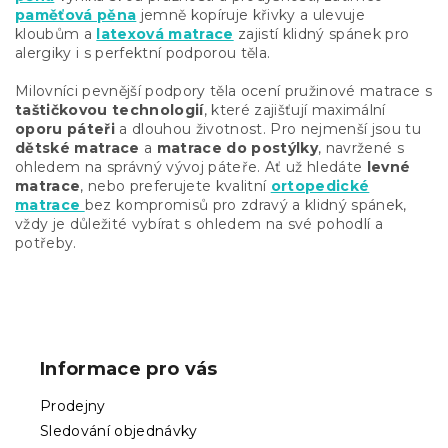
y
paměťová pěna
jemně kopíruje křivky a ulevuje
v
kloubům a
latexová matrace
zajistí klidný spánek pro
ý
alergiky i s perfektní podporou těla.
p
i
Milovníci pevnější podpory těla ocení
pružinové matrace s
s
taštičkovou technologií
, které zajišťují maximální
u
oporu páteři
a dlouhou životnost. Pro nejmenší jsou tu
dětské matrace
a
matrace do postýlky
, navržené s
ohledem na správný vývoj páteře. Ať už hledáte
levné
matrace
, nebo preferujete kvalitní
ortopedické
matrace
bez kompromisů
pro zdravý a klidný spánek,
vždy je důležité vybírat s ohledem na své pohodlí a
potřeby.
Z
á
p
Informace pro vás
a
t
Prodejny
í
Sledování objednávky