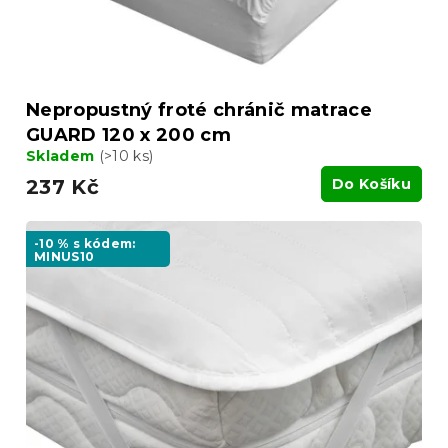
k
t
ů
Nepropustný froté chránič matrace
GUARD 120 x 200 cm
Skladem
(>10 ks)
237 Kč
Do Košíku
-10 % s kódem:
MINUS10