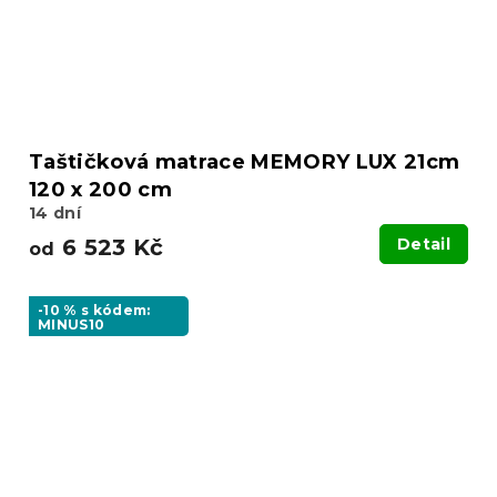
Taštičková matrace MEMORY LUX 21cm
120 x 200 cm
14 dní
6 523 Kč
Detail
od
-10 % s kódem:
MINUS10