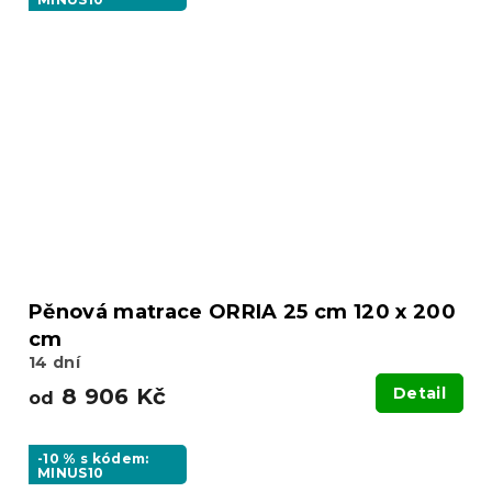
Pěnová matrace ORRIA 25 cm 120 x 200
cm
14 dní
8 906 Kč
Detail
od
-10 % s kódem:
MINUS10