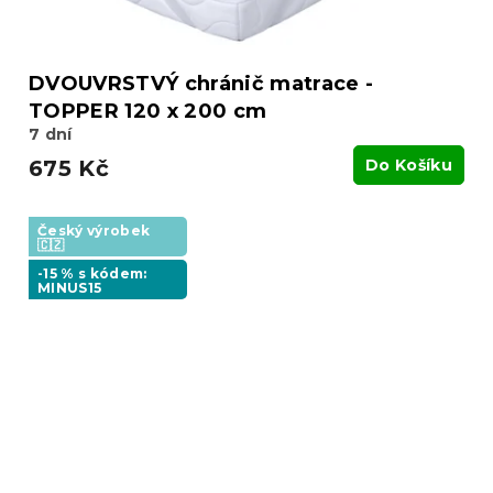
DVOUVRSTVÝ chránič matrace -
TOPPER 120 x 200 cm
7 dní
675 Kč
Do Košíku
Český výrobek
🇨🇿
-15 % s kódem:
MINUS15