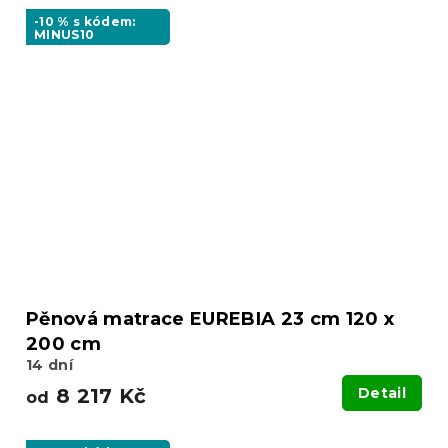
-10 % s kódem:
MINUS10
Pěnová matrace EUREBIA 23 cm 120 x
200 cm
14 dní
8 217 Kč
Detail
od