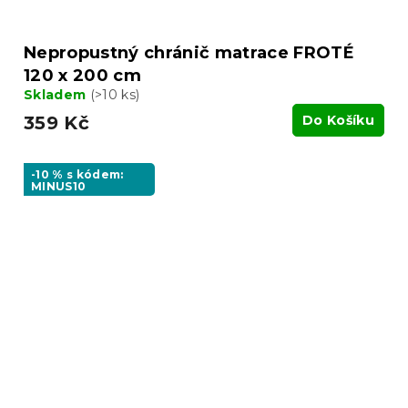
Nepropustný chránič matrace FROTÉ
120 x 200 cm
Skladem
(>10 ks)
359 Kč
Do Košíku
-10 % s kódem:
MINUS10