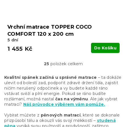
Vrchní matrace TOPPER COCO
COMFORT 120 x 200 cm
5 dní
1 455 Kč
Do Košíku
25
položek celkem
O
v
l
Kvalitní spánek začíná u správné matrace
– ta dokáže
á
ulevit od
bolestí zad
, podpořit zdravé držení těla, zajistit
d
ničím nerušený odpočinek a vy budete každé ráno
a
vstávat svěží a plní energie
. Pokud se ráno budíte
c
rozlámaní, možná nastal
čas na
výměnu
. Ale jak vybrat
í
matraci?
Náš průvodce výběrem vám pomůže.
p
r
Vybírat můžete z
pěnových matrací
, které se dokonale
v
přizpůsobí tělu a okouzlí vás svojí měkkostí –
studená
k
pěna
vyniká svou pružností a prodyšností, zatímco