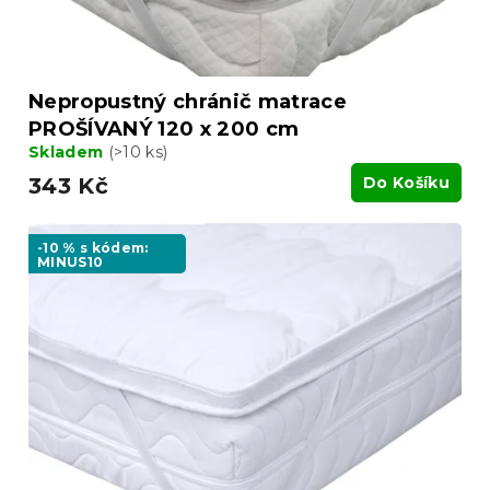
Nepropustný chránič matrace
PROŠÍVANÝ 120 x 200 cm
Skladem
(>10 ks)
343 Kč
Do Košíku
-10 % s kódem:
MINUS10