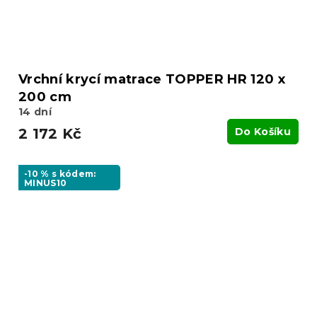
Vrchní krycí matrace TOPPER HR 120 x
200 cm
14 dní
2 172 Kč
Do Košíku
-10 % s kódem:
MINUS10