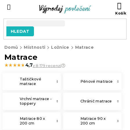
Přejít
NÁ
na
KO
obsah
HLEDAT
Domů
Místnosti
Ložnice
Matrace
Matrace
★★★★★
★★★★★
4,7
z 8 179 recenzí
Taštičkové
Pěnové matrace
matrace
Vrchní matrace -
Chránič matrace
toppery
Matrace 80 x
Matrace 90 x
200 cm
200 cm