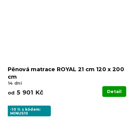
Pěnová matrace ROYAL 21 cm 120 x 200
cm
14 dní
5 901 Kč
Detail
od
-10 % s kódem:
MINUS10