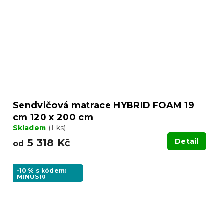
Sendvičová matrace HYBRID FOAM 19
cm 120 x 200 cm
Skladem
(1 ks)
5 318 Kč
Detail
od
-10 % s kódem:
MINUS10