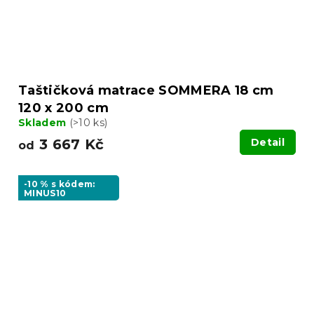
Taštičková matrace SOMMERA 18 cm
120 x 200 cm
Skladem
(>10 ks)
3 667 Kč
Detail
od
-10 % s kódem:
MINUS10