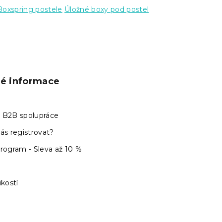
Boxspring postele
Úložné boxy pod postel
ké informace
 B2B spolupráce
ás registrovat?
program - Sleva až 10 %
ikostí