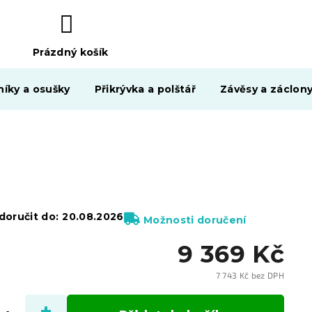
Prázdný košík
NÁKUPNÍ
KOŠÍK
níky a osušky
Přikrývka a polštář
Závěsy a záclon
oručit do:
20.08.2026
Možnosti doručení
9 369 Kč
7 743 Kč bez DPH
Měrn
cena: