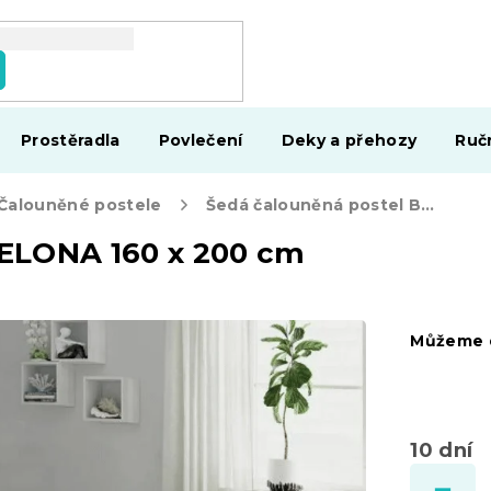
Prostěradla
Povlečení
Deky a přehozy
Ruč
Čalouněné postele
Šedá čalouněná postel BARCELONA 160 x 200 cm
ELONA 160 x 200 cm
Můžeme d
10 dní