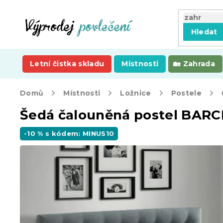
Přejít
na
obsah
Hledat
Letní čistka skladu
Místnosti
Zahrada
Domů
Místnosti
Ložnice
Postele
Šedá čalouněná postel BARC
-10 % s kódem: MINUS10