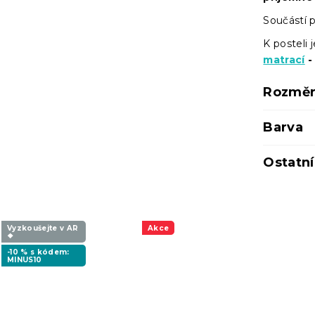
Součástí p
K posteli
matrací
-
Rozměr
Barva
Ostatn
Vyzkoušejte v AR
Akce
❖
-10 % s kódem:
MINUS10