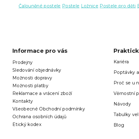
Čalouněné postele
Postele
Ložnice
Postele pro děti
Z
á
p
Informace pro vás
Praktic
a
t
Kariéra
Prodejny
í
Sledování objednávky
Poptávky a
Možnosti dopravy
Proč se u n
Možnosti platby
Reklamace a vrácení zboží
Věrnostní 
Kontakty
Návody
Všeobecné Obchodní podmínky
Tabulky vel
Ochrana osobních údajů
Etický kodex
Blog