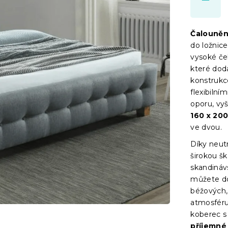
Čalouněn
do ložnic
vysoké če
které dod
konstrukc
flexibilní
oporu, vy
160 x 20
ve dvou.
Díky neut
širokou šk
skandináv
můžete do
béžových,
atmosféru
koberec s
příjemné