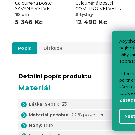
Čalouněná postel
Čalouněná postel
SAVANA VELVET
COMFINO VELVET s
120x200 cm béžová
10 dní
přistýlkou 120x200 cm
3 týdny
růžová
KRONOS 29
5 346 Kč
12 490 Kč
Abycho
nejlep
Popis
Diskuze
Díky n
zobraz
Informa
Detailní popis produktu
partner
Materiál
všech v
cookie
Zásadá
Látka:
Šedá č. 23
Materiál potahu:
100% polyester
Nas
Nohy:
Dub