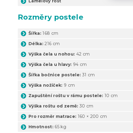
Lamelový rošt
Rozměry postele
Šířka:
168 cm
Délka:
216 cm
Výška čela u nohou:
42 cm
Výška čela u hlavy:
94 cm
Šířka bočnice postele:
31 cm
Výška nožiček:
9 cm
Zapuštění roštu v rámu postele:
10 cm
Výška roštu od země:
30 cm
Pro rozměr matrace:
160 × 200 cm
Hmotnost:
65 kg