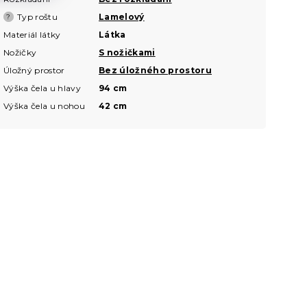
Typ roštu
Lamelový
?
Materiál látky
Látka
Nožičky
S nožičkami
Úložný prostor
Bez úložného prostoru
Výška čela u hlavy
94 cm
Výška čela u nohou
42 cm