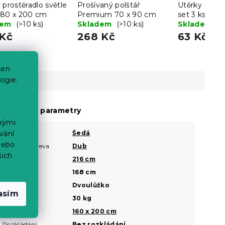
 prostěradlo světle
Prošívaný polštář
Utěrky LINE
180 x 200 cm
Premium 70 x 90 cm
set 3 ks - víc
dem
(>10 ks)
Skladem
(>10 ks)
Skladem
(>
 Kč
268 Kč
63 Kč
ten
ogie.
oplňkové parametry
ckými
vání
Barva
Šedá
?
nebo
Dekor dřeva
Dub
?
šich
Délka
216 cm
?
Šířka
168 cm
?
Typ
Dvoulůžko
?
asím
Hmotnost
30 kg
Rozměr
160 x 200 cm
?
Rozkládání
Bez rozkládání