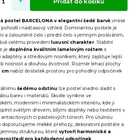
Přidat do košíku
á postel BARCELONA v elegantní šedé barvě
vnese
e pohodlí i nadčasový vzhled. Dominantou postele je
lo a čalouněné čelo i přední čelo s jemným prošíváním,
ává celému provedení
luxusní charakter
. Stabilní
e je
doplněna kvalitním lamelovým roštem
s
mi adaptéry a středovým nosníkem, který zajišťuje lepší
šší nosnost a dlouhou životnost. Rozměr lehací plochy
0 cm
nabízí dostatek prostoru pro pohodlný odpočinek
rálnímu
šedému odstínu
lze postel snadno sladit s
álou barev i materiálů. Skvěle vynikne ve
ském, moderním i minimalistickém interiéru, kde ji
plnit světlým dřevem, bílými doplňky nebo textiliemi v
 antracitových či pastelových tónech. Pro útulnou
 doporučujeme měkké přehozy, dekorativní polštáře a
 jemnou strukturou, které
vytvoří harmonické a
 prostředí pro každodenní odpočinek
.