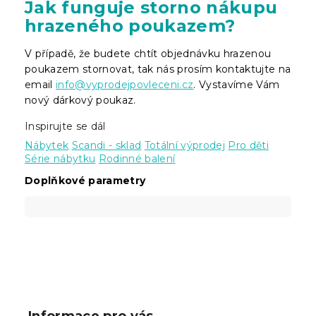
Jak funguje storno nákupu
hrazeného poukazem?
V případě, že budete chtít objednávku hrazenou
poukazem stornovat, tak nás prosím kontaktujte na
email
info@vyprodejpovleceni.cz
. Vystavíme Vám
nový dárkový poukaz.
Inspirujte se dál
Nábytek
Scandi - sklad
Totální výprodej
Pro děti
Série nábytku
Rodinné balení
Doplňkové parametry
Z
á
p
Informace pro vás