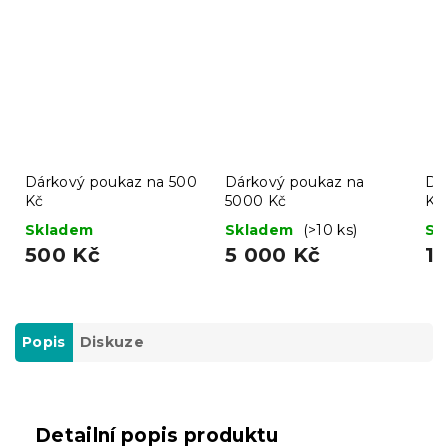
Dárkový poukaz na 500
Dárkový poukaz na
Dá
Kč
5000 Kč
Kč
Skladem
Skladem
(>10 ks)
Sk
500 Kč
5 000 Kč
1 
Popis
Diskuze
Detailní popis produktu