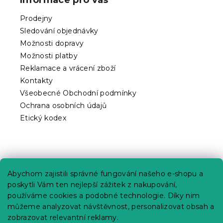
a
t
Prodejny
í
Sledování objednávky
Možnosti dopravy
Možnosti platby
Reklamace a vrácení zboží
Kontakty
Všeobecné Obchodní podmínky
Ochrana osobních údajů
Etický kodex
Praktické informace
Abychom zajistili správné fungování našeho e-shopu a
Kariéra
poskytli Vám ten nejlepší zážitek z nakupování,
používáme cookies a podobné technologie. Díky nim
Poptávky a B2B spolupráce
můžeme analyzovat návštěvnost, personalizovat obsah a
Proč se u nás registrovat?
zobrazovat relevantní reklamy.