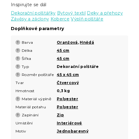
Inspirujte se dál
Dekorační polštářky
Bytový textil
Deky a přehozy
Závěsy a záclony
Koberce
Výplň polštáře
Doplňkové parametry
Barva
Oranžová
,
Hnědá
?
Délka
45 cm
?
Šířka
45 cm
?
Typ
Dekorační polštáře
?
Rozměr polštáře
45 x 45 cm
?
Tvar
Čtvercový
Hmotnost
0,3 kg
Materiál výplně
Polyester
?
Materiál potahu
Polyester
Zapínání
Zip
?
Umístění
Interiérové
Motiv
Jednobarevný