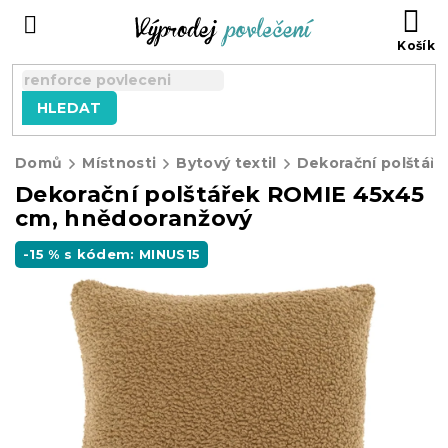
Přejít
NÁ
na
KO
obsah
HLEDAT
Domů
Místnosti
Bytový textil
Dekorační polštářk
Dekorační polštářek ROMIE 45x45
cm, hnědooranžový
-15 % s kódem: MINUS15