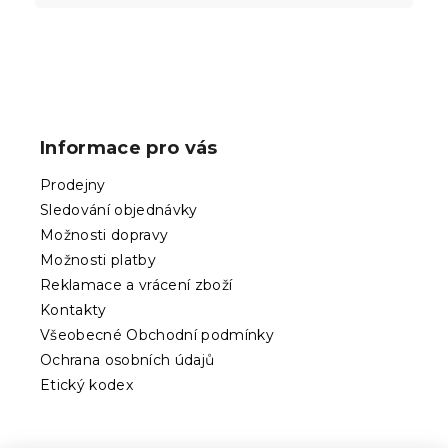
Z
á
p
Informace pro vás
a
t
Prodejny
í
Sledování objednávky
Možnosti dopravy
Možnosti platby
Reklamace a vrácení zboží
Kontakty
Všeobecné Obchodní podmínky
Ochrana osobních údajů
Etický kodex