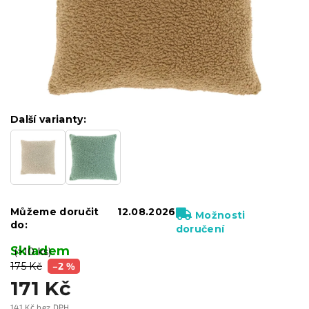
Další varianty:
Můžeme doručit
12.08.2026
Možnosti
do:
doručení
Skladem
(>10 ks)
175 Kč
–2 %
171 Kč
141 Kč bez DPH