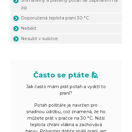
Snímatelný a pratelný potah se zapínáním na
zip
Doporučená teplota praní 30 °C
Nebělit
Nesušit v sušičce
Často se ptáte 🙋
Jak často mám prát potah a vydrží to
praní?
Potah polštáře je navržen pro
snadnou údržbu, což znamená, že ho
můžete prát v pračce na 30 °C. Nižší
teplota chrání vlákna a zachovává
barvu. Polyester dobře snáší praní, jen