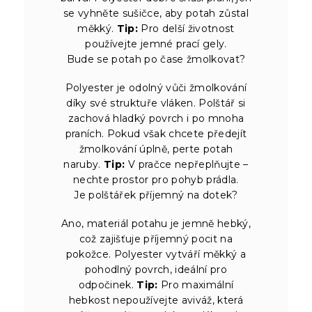
se vyhněte sušičce, aby potah zůstal
měkký.
Tip:
Pro delší životnost
používejte jemné prací gely.
Bude se potah po čase žmolkovat?
Polyester je odolný vůči žmolkování
díky své struktuře vláken. Polštář si
zachová hladký povrch i po mnoha
praních. Pokud však chcete předejít
žmolkování úplně, perte potah
naruby.
Tip:
V pračce nepřeplňujte –
nechte prostor pro pohyb prádla.
Je polštářek příjemný na dotek?
Ano, materiál potahu je jemně hebký,
což zajišťuje příjemný pocit na
pokožce. Polyester vytváří měkký a
pohodlný povrch, ideální pro
odpočinek.
Tip:
Pro maximální
hebkost nepoužívejte aviváž, která