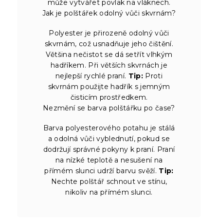
může vytvářet povlak na vláknech.
Jak je polštářek odolný vůči skvrnám?
Polyester je přirozeně odolný vůči
skvrnám, což usnadňuje jeho čištění.
Většina nečistot se dá setřít vlhkým
hadříkem. Při větších skvrnách je
nejlepší rychlé praní.
Tip:
Proti
skvrnám použijte hadřík s jemným
čisticím prostředkem.
Nezmění se barva polštářku po čase?
Barva polyesterového potahu je stálá
a odolná vůči vyblednutí, pokud se
dodržují správné pokyny k praní. Praní
na nízké teplotě a nesušení na
přímém slunci udrží barvu svěží.
Tip:
Nechte polštář schnout ve stínu,
nikoliv na přímém slunci.