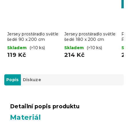
-1
BT
Jersey prostěradlo světle
Jersey prostěradlo světle
Pro
šedé 90 x 200 cm
šedé 180 x 200 cm
Pr
Skladem
(>10 ks)
Skladem
(>10 ks)
Sk
119 Kč
214 Kč
2
Popis
Diskuze
Detailní popis produktu
Materiál