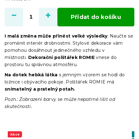
Měrná
cena:
Přidat do košíku
I malá změna může přinést velké výsledky
. Naučte se
proměnit interiér drobnostmi. Stylové dekorace vám
pomohou dosáhnout jedinečného vzhledu v
místnosti.
Dekorační p
olštářek
ROMIE
vnese do
prostoru tu správnou atmosféru.
Na dotek hebká látka
s jemným vzorem
se hodí do
ložnice i obývacího pokoje. Polštářek ROMIE má
snímatelný a pratelný potah.
Pozn.: Zobrazení barvy se může nepatrně lišit od
skutečnosti.
Akce
Vý