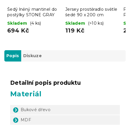
Šedý lněný mantinel do
Jersey prostěradlo světle
Pro
postýlky STONE GRAY
šedé 90 x 200 cm
Pr
Skladem
(4 ks)
Skladem
(>10 ks)
Sk
694 Kč
119 Kč
2
Popis
Diskuze
Detailní popis produktu
Materiál
Bukové dřevo
MDF