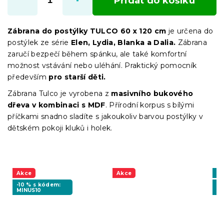
Přidat do košíku
Zábrana do postýlky TULCO 60 x 120 cm
je určena do
postýlek ze série
Elen, Lydia, Blanka a Dalia.
Zábrana
zaručí bezpečí během spánku, ale také komfortní
možnost vstávání nebo uléhání. Praktický pomocník
především
pro starší děti.
Zábrana Tulco je vyrobena z
masivního bukového
dřeva v kombinaci s MDF
. Přírodní korpus s bílými
příčkami snadno sladíte s jakoukoliv barvou postýlky v
dětském pokoji kluků i holek.
Akce
Akce
Vý
-10 % s kódem:
-1
MINUS10
BT