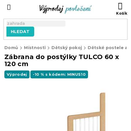
Přejít
NÁ
na
KO
obsah
HLEDAT
Domů
Místnosti
Dětský pokoj
Dětské postele a 
Zábrana do postýlky TULCO 60 x
120 cm
Výprodej
-10 % s kódem: MINUS10