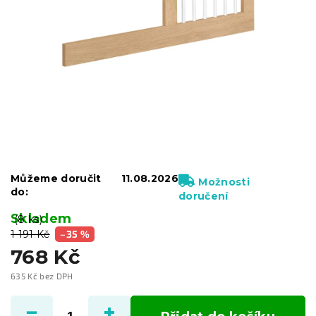
Můžeme doručit
11.08.2026
Možnosti
do:
doručení
Skladem
(8 ks)
1 191 Kč
–35 %
768 Kč
635 Kč bez DPH
Měrná
cena: