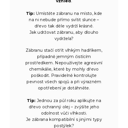
vzhled
.
Tip:
Umístěte zábranu na místo, kde
na ni nebude přímo svítit slunce –
dřevo tak déle vydrží krásné.
Jak udržovat zábranu, aby dlouho
vydržela?
Zábranu stačí otřít vlhkým hadříkem,
případně jemným čistícím
prostředkem. Nepoužívejte agresivní
chemikálie, které by mohly dřevo
poškodit. Pravidelně kontrolujte
pevnost všech spojů a při výrazném
opotřebení je dotáhněte.
Tip:
Jednou za půl roku aplikujte na
dřevo ochranný olej – zvýšíte jeho
odolnost vůči vlhkosti.
Je zábrana kompatibilní s jinými typy
postýlek?