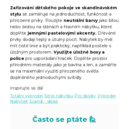
Zařizování dětského pokoje ve skandinávském
stylu
se zaměřuje na jednoduchost, funkčnost a
přirozené prvky. Použijte
neutrální barvy
jako bílou
nebo šedou na stěnách a hlavním nábytku, které
doplňte
jemnými pastelovými akcenty.
Dřevěné
prvky dodají teplý a útulný pocit. Nábytek by měl
mít čisté linie a být praktický, například postele s
úložným prostorem.
Využijte úložné boxy a
police
pro uspořádání hraček. Doplňte prostor
přírodními materiály jako je bavlna a len, a zaměřte
se na maximální využití přirozeného světla
doplněného jednoduchými svítidly.
Inspirujte se dál
Totální výprodej
Série nábytku
Pro školky
Výprodej
Nábytek
Scandi - sklad
Často se ptáte 🙋