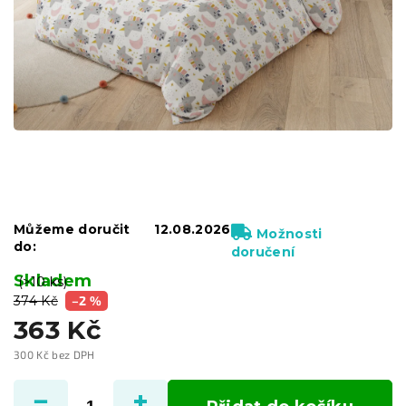
Můžeme doručit
12.08.2026
Možnosti
do:
doručení
Skladem
(>10 ks)
374 Kč
–2 %
363 Kč
300 Kč bez DPH
Měrná
cena: