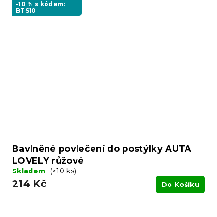
-10 % s kódem:
BTS10
Bavlněné povlečení do postýlky AUTA
LOVELY růžové
Skladem
(>10 ks)
214 Kč
Do Košíku