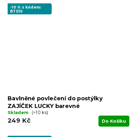
-10 % s kódem:
BTS10
Bavlněné povlečení do postýlky
ZAJÍČEK LUCKY barevné
Skladem
(>10 ks)
249 Kč
Do Košíku