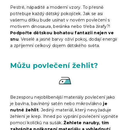
Pestré, nápadité a moderní vzory. To přesně
potřebuje každý dětský pokojíček. Jak se asi
vašemu dítku bude usínat v novém povlečení s
motivem dinosaura, beránka nebo třeba žirafy?!
Podpořte dětskou bohatou fantazii nejen ve
snu
. Veselé a jasné barvy oživí pokoj, dodají energii
a zpříjemní celkový dojem dětského světa.
Můžu povlečení žehlit?
Bezesporu nejoblíbenější materiály povlečení jako
je bavlna, bavlněný satén nebo mikrovlákno
je
nutné žehlit
. Jediný materiál, který nevyžaduje
žehlení je krep. Ihned po vyprání povlečení vypněte
pomocí kolíčků na sušák.
Žehlete naruby, tím
zabráníte poškození materiálu a vyblednutí