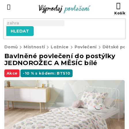
Přejít
NÁ
na
KO
obsah
HLEDAT
Domů
Místnosti
Ložnice
Povlečení
Dětské pov
Bavlněné povlečení do postýlky
JEDNOROŽEC A MĚSÍC bílé
Akce
-10 % s kódem: BTS10