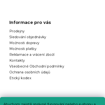
Z
á
p
Informace pro vás
a
t
Prodejny
í
Sledování objednávky
Možnosti dopravy
Možnosti platby
Reklamace a vrácení zboží
Kontakty
Všeobecné Obchodní podmínky
Ochrana osobních údajů
Etický kodex
Praktické informace
Abychom zajistili správné fungování našeho e-shopu a