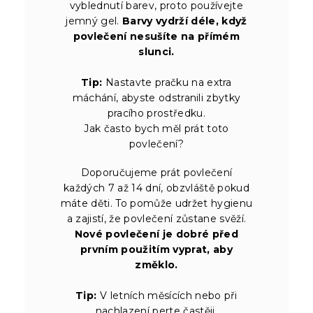
vyblednutí barev, proto používejte
jemný gel.
Barvy vydrží déle, když
povlečení nesušíte na přímém
slunci.
Tip:
Nastavte pračku na extra
máchání, abyste odstranili zbytky
pracího prostředku.
Jak často bych měl prát toto
povlečení?
Doporučujeme prát povlečení
každých 7 až 14 dní, obzvláště pokud
máte děti. To pomůže udržet hygienu
a zajistí, že povlečení zůstane svěží.
Nové povlečení je dobré před
prvním použitím vyprat, aby
změklo.
Tip:
V letních měsících nebo při
nachlazení perte častěji.