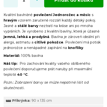
Přidat do košíku
Kvalitní bavlněné
povlečení Jednorožec a měsíc
s
hravým
vzorem zaručeně rozzáří každý dětský pokoj.
Jasné a
stálé barvy
neztratí na kráse ani po mnoha
vypráních. Je vyrobeno z kvalitní bavlny, která je úžasně
jemná, lehká a prodyšná
. Bavlna je zároveň ideální při
alergii, astmatu a
citlivé pokožce
. Povlečení má potisk
jednorožce a nenápadné zapínání na
knoflíky
.
Materiál:
100% bavlna
Náš tip:
Pro zachování kvality vašeho oblíbeného
povlečení doporučujeme prát naruby při maximální
teplotě
40 °C
.
Pozn.: Zobrazení barvy se může nepatrně lišit od
skutečnosti.
Přikrývka:
90 x 135 cm