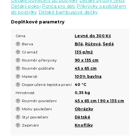
Dětské povlečení do postýlky
Dětský bytový textil
Dětský pokoj
Ponča pro děti
Přikrývky s polštářem
do postýlky
Dětské bambusové dečky
Doplňkové parametry
Cena
Levné do 300 Kč
Barva
Bílá
,
Růžová
,
Šedá
?
Gramáž
135 g/m2
?
Rozměr přikrývky
90 x 135 cm
?
Rozměr polštáře
45 x 65 cm
?
Materiál
100% bavlna
?
Doporučená teplota praní
40 °C
?
Hmotnost
0,35 kg
Rozměr povlečení
45 x 65 cm | 90 x 135 cm
?
Motiv povlečení
Obrázky
?
Styl povlečení
Dětské
?
Zapínání
Knoflíky
?