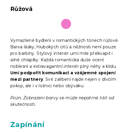
Růžová
Vymazlené bydlení v romantických tónech růžové.
Barva lásky, hlubokých citů a něžnosti není pouze
pro barbíny. Stylový interiér umí mile překvapit i
silné chlapíky. Každá romantická duše ocení
noblesní a extravagantní interiér plný něhy a klidu.
Umí podpořit komunikaci a vzájemné spojení
mezi partnery
. Své zalíbení najde nejen v dívčím
pokoji, ale i v ložnici nebo obýváku.
Pozn. Zobrazení barvy se může nepatrně lišit od
skutečnosti.
Zapínání