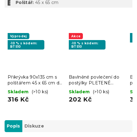
Polštář:
45 x 65 cm
Výprodej
Akce
-1
BT
-10 % s kódem:
-10 % s kódem:
BTS10
BTS10
Přikrývka 90x135 cm s
Bavlněné povlečení do
Ba
polštářem 45 x 65 cm do
postýlky PLETENÉ
po
postýlky bílá
ZEBRY hnědé
KO
Skladem
(>10 ks)
Skladem
(>10 ks)
Sk
316 Kč
202 Kč
3
Popis
Diskuze