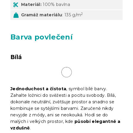
Materiál:
100% bavlna
2
Gramáž materiálu
: 135 g/m
Barva povlečení
Bílá
Jednoduchost a čistota
, symbol bílé barvy.
Zahalte ložnici do svěžesti a pocitu svobody. Bílá,
dokonale neutrální, zvětšuje prostor a snadno se
kombinuje se sytějšími barvami. Zaručeně nikdy
nevyjde z módy, ani se neokouká. Hodí se do
malých i velkých prostor, kde
působí elegantně a
vzdušně
.