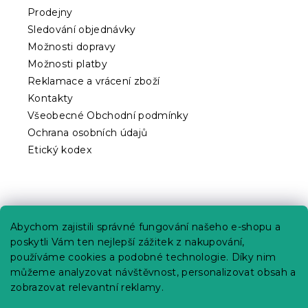
t
Prodejny
í
Sledování objednávky
Možnosti dopravy
Možnosti platby
Reklamace a vrácení zboží
Kontakty
Všeobecné Obchodní podmínky
Ochrana osobních údajů
Etický kodex
Praktické informace
Abychom zajistili správné fungování našeho e-shopu a
Kariéra
poskytli Vám ten nejlepší zážitek z nakupování,
používáme cookies a podobné technologie. Díky nim
Poptávky a B2B spolupráce
můžeme analyzovat návštěvnost, personalizovat obsah a
Proč se u nás registrovat?
zobrazovat relevantní reklamy.