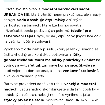
Oživte své stolování s
moderní servírovací sadou
URBAN OASIS
, která přináší nejen praktičnost, ale i hravý
design.
Sada obsahuje čtyři misky
v různých
velikostech a barvách, které lze kombinovat a
přizpůsobit podle podávaných pokrmů.
Ideální pro
servírování tapas
, sýrů, oříšků, dipů nebo jiných lahůdek
na večírky i běžné stolování.
Vyrobeno z
odolného plastu
, který je lehký, snadno se
čistí a vhodný pro kontakt s potravinami.
Díky
geometrickému tvaru lze misky prakticky skládat
na
podnos a vytvářet tak zajímavé kombinace. Skvěle se
hodí nejen do domácností, ale i na
venkovní stolování,
pikniky či zahradní párty.
Barevné provedení dodá vaší tabuli
veselý a moderní
nádech
. Sadu snadno zkombinujete s dalšími doplňky v
podobných tónech, nebo ji necháte vyniknout jako
stylový prvek na stole
. Servírovací sada URBAN OASIS