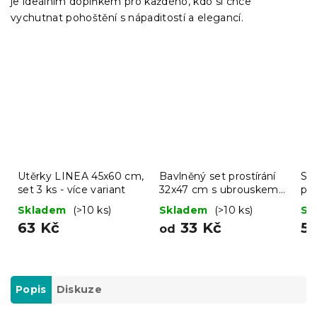
je ideálním doplňkem pro každého, kdo si chce
vychutnat pohoštění s nápaditostí a elegancí.
Utěrky LINEA 45x60 cm,
Bavlněný set prostírání
Sil
set 3 ks - více variant
32x47 cm s ubrouskem
pe
40x40 cm FOOD
ST
Skladem
(>10 ks)
Skladem
(>10 ks)
Sk
63 Kč
33 Kč
51
od
Popis
Diskuze