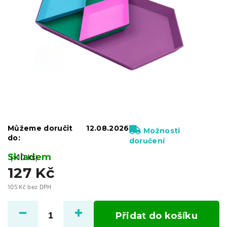
Můžeme doručit
12.08.2026
Možnosti
do:
doručení
Skladem
(>10 ks)
127 Kč
105 Kč bez DPH
Měrná
cena:
Přidat do košíku