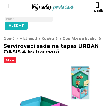
Přejít
NÁ
na
KO
obsah
HLEDAT
Domů
Místnosti
Kuchyně
Doplňky do kuchyně
Servírovací sada na tapas URBAN
OASIS 4 ks barevná
Akce