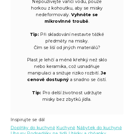
Nepoužívejte vařící vodu, pouze
horkou z kohoutku, aby se misky
nedeformovaly.
Vyhněte se
mikrovlnné troubě
.
Tip:
Při skladování nestavte těžké
předměty na misky.
Čím se liší od jiných materiálů?
Plast je lehčí a méně křehký než sklo
nebo keramika, což usnadňuje
manipulaci a snižuje riziko rozbití.
Je
cenově dostupný
a snadno se čistí.
Tip:
Pro delší životnost udržujte
misky bez zbytků jídla.
Inspirujte se dál
Doplňky do kuchyně
Kuchyně
Nábytek do kuchyně
Ubrusy
Podsedáky na židli
Utěrky a chňapky