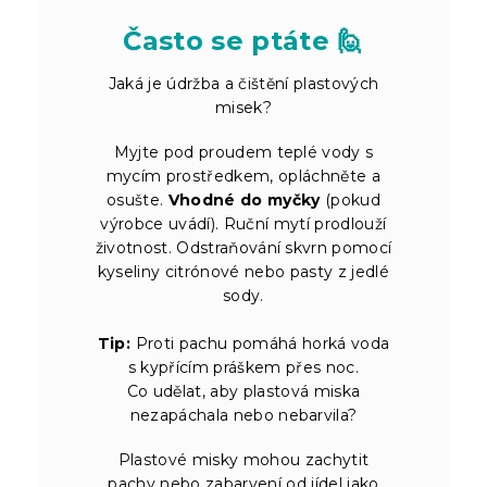
Často se ptáte 🙋
Jaká je údržba a čištění plastových
misek?
Myjte pod proudem teplé vody s
mycím prostředkem, opláchněte a
osušte.
Vhodné do myčky
(pokud
výrobce uvádí). Ruční mytí prodlouží
životnost. Odstraňování skvrn pomocí
kyseliny citrónové nebo pasty z jedlé
sody.
Tip:
Proti pachu pomáhá horká voda
s kypřícím práškem přes noc.
Co udělat, aby plastová miska
nezapáchala nebo nebarvila?
Plastové misky mohou zachytit
pachy nebo zabarvení od jídel jako