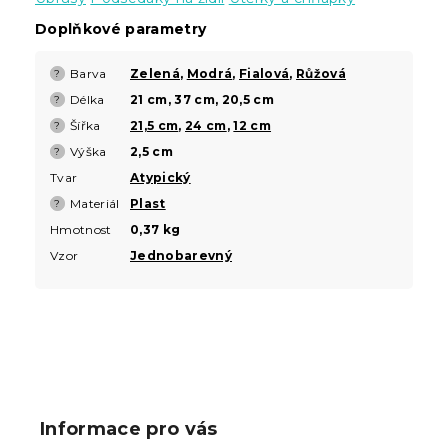
Doplňkové parametry
Barva
Zelená
,
Modrá
,
Fialová
,
Růžová
?
Délka
21 cm, 37 cm, 20,5 cm
?
Šířka
21,5 cm
,
24 cm
,
12 cm
?
Výška
2,5 cm
?
Tvar
Atypický
Materiál
Plast
?
Hmotnost
0,37 kg
Vzor
Jednobarevný
Z
á
p
Informace pro vás
a