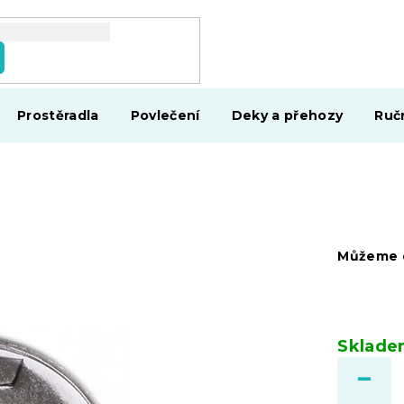
Prostěradla
Povlečení
Deky a přehozy
Ruč
Můžeme d
Sklad