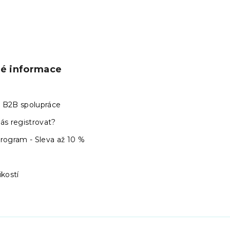
ké informace
 B2B spolupráce
ás registrovat?
program - Sleva až 10 %
ikostí