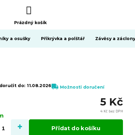
Prázdný košík
NÁKUPNÍ
KOŠÍK
níky a osušky
Přikrývka a polštář
Závěsy a záclon
oručit do:
11.08.2026
Možnosti doručení
5 Kč
4 Kč bez DPH
em
Měrn
cena:
Přidat do košíku