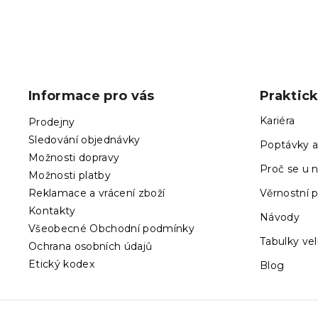
Z
á
p
Informace pro vás
Praktic
a
t
Kariéra
Prodejny
í
Sledování objednávky
Poptávky a
Možnosti dopravy
Proč se u n
Možnosti platby
Reklamace a vrácení zboží
Věrnostní 
Kontakty
Návody
Všeobecné Obchodní podmínky
Tabulky vel
Ochrana osobních údajů
Etický kodex
Blog