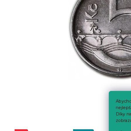
Abycho
nejlep
Díky n
zobraz