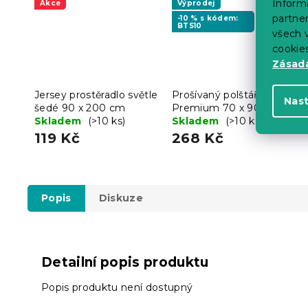
Informa
Akce
Výprodej
partner
-10 % s kódem:
BTS10
všech v
cookie
Zásadá
Jersey prostěradlo světle
Prošívaný polštář
Nas
šedé 90 x 200 cm
Premium 70 x 90 cm
Skladem
(>10 ks)
Skladem
(>10 ks)
119 Kč
268 Kč
Popis
Diskuze
Detailní popis produktu
Popis produktu není dostupný