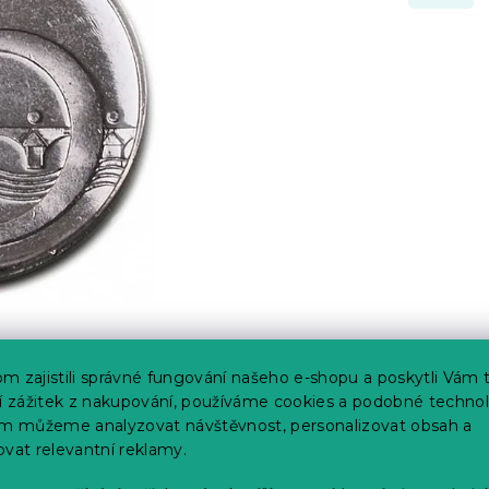
m zajistili správné fungování našeho e-shopu a poskytli Vám 
ší zážitek z nakupování, používáme cookies a podobné technol
im můžeme analyzovat návštěvnost, personalizovat obsah a
ovat relevantní reklamy.