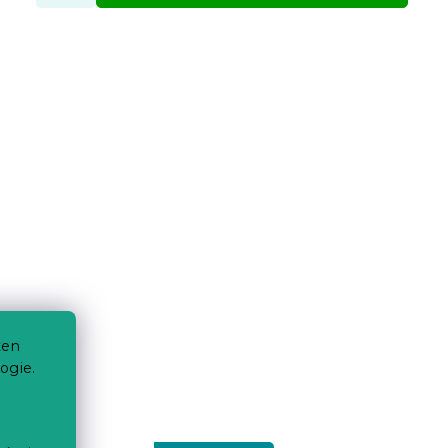
ten
ogie.