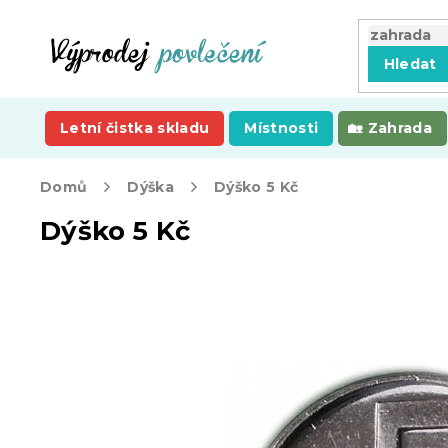
Přejít
na
obsah
Hledat
Letní čistka skladu
Místnosti
Zahrada
Domů
Dýška
Dýško 5 Kč
Dýško 5 Kč