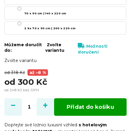
70 x 90 cm | 140 x 220 cm
2 ks 70 x 90 cm | 200 x 220 cm
Můžeme doručit
Zvolte
Možnosti
do:
variantu
doručení
Zvolte variantu
od 318 Kč
až –8 %
od
300 Kč
od
248 Kč
bez DPH
Měrná
cena:
Přidat do košíku
Dopřejte své ložnici luxusní vzhled
s hotelovým