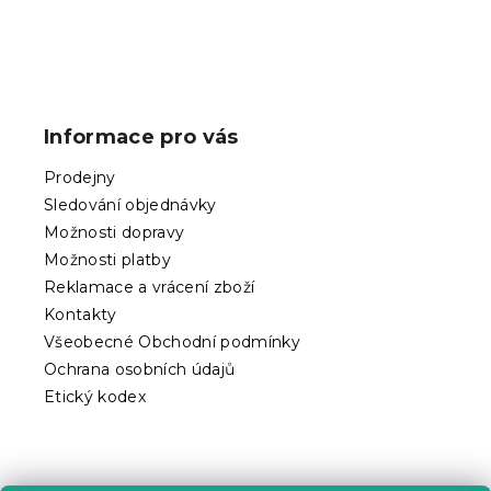
Z
á
p
Informace pro vás
a
t
Prodejny
í
Sledování objednávky
Možnosti dopravy
Možnosti platby
Reklamace a vrácení zboží
Kontakty
Všeobecné Obchodní podmínky
Ochrana osobních údajů
Etický kodex