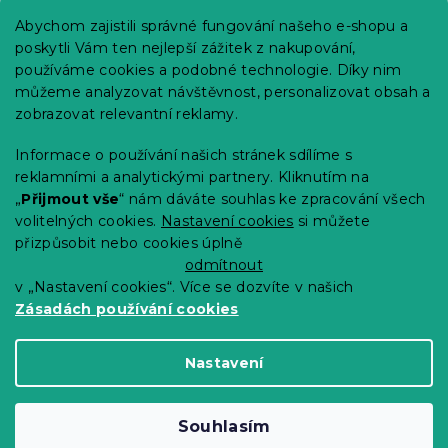
Praktické informace
Abychom zajistili správné fungování našeho e-shopu a
Kariéra
poskytli Vám ten nejlepší zážitek z nakupování,
používáme cookies a podobné technologie. Díky nim
Poptávky a B2B spolupráce
můžeme analyzovat návštěvnost, personalizovat obsah a
Proč se u nás registrovat?
zobrazovat relevantní reklamy.
Věrnostní program - Sleva až 10 %
Informace o používání našich stránek sdílíme s
reklamními a analytickými partnery. Kliknutím na
Návody
„
Přijmout vše
“ nám dáváte souhlas ke zpracování všech
Tabulky velikostí
volitelných cookies.
Nastavení cookies
si můžete
přizpůsobit nebo cookies úplně
Blog
odmítnout
v „Nastavení cookies“. Více se dozvíte v našich
Zásadách používání cookies
Vytvořil Shoptet Premium
Nastavení
Copyright 2026
Výprodej povlečení
. Všechna
Souhlasím
práva vyhrazena.
Upravit nastavení cookies