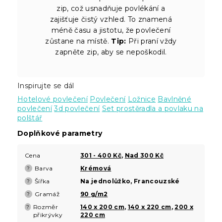
zip, což usnadňuje povlékání a
zajišťuje čistý vzhled. To znamená
méně času a jistotu, že povlečení
zůstane na místě.
Tip:
Při praní vždy
zapněte zip, aby se nepoškodil.
Inspirujte se dál
Hotelové povlečení
Povlečení
Ložnice
Bavlněné
povlečení
3d povlečení
Set prostěradla a povlaku na
polštář
Doplňkové parametry
Cena
301 - 400 Kč
,
Nad 300 Kč
Barva
Krémová
?
Šířka
Na jednolůžko, Francouzské
?
Gramáž
90 g/m2
?
Rozměr
140 x 200 cm
,
140 x 220 cm
,
200 x
?
přikrývky
220 cm