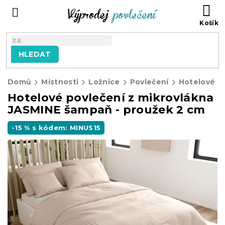
Přejít
NÁ
na
KO
obsah
HLEDAT
Domů
Místnosti
Ložnice
Povlečení
Hotelové p
Hotelové povlečení z mikrovlákna
JASMINE šampaň - proužek 2 cm
-15 % s kódem: MINUS15