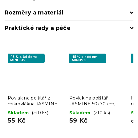
Rozměry a materiál
Praktické rady a péče
-15 % s kódem:
-15 % s kódem:
-1
MINUS15
MINUS15
MI
Povlak na polštář z
Povlak na polštář
Ho
mikrovlákna JASMINE
JASMINE 50x70 cm,
mi
45x45 cm, šampaň
šampaň
bíl
Skladem
(>10 ks)
Skladem
(>10 ks)
Sk
55 Kč
59 Kč
o