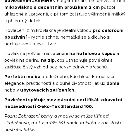
povlečením JASMINE
v elegantní šampaň barvě. Jemné
mikrovlákno s decentním proužkem 2 cm
působí
uhlazeně a upraveně, a přitom zajišťuje výjimečně měkký
a příjemný dotek.
Povlečení z mikrovlákna je ideální volbou
pro celoroční
používání
– rychle schne, nemačká se a dlouho si
udržuje svou barvu i tvar.
Povlak na polštář má zapínání
na hotelovou kapsu
a
povlak na peřinu
na zip
, což usnadňuje povlékání a
zajišťuje čistý vzhled bez nevzhledných přesahů.
Perfektní volba
pro každého, kdo hledá kombinaci
elegance, praktičnosti a dlouhé životnosti, ať už
doma
nebo v
ubytovacích zařízeních.
Povlečení splňuje mezinárodní certifikát zdravotní
nezávadnosti Oeko-Tex Standard 100.
Pozn.: Zobrazení barvy a motivu se může lišit od
skutečnosti, motiv může být jinak umístěn v závislosti
nástřihu látky.