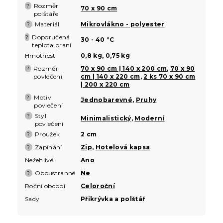
Rozměr
?
70 x 90 cm
polštáře
Materiál
Mikrovlákno - polyester
?
Doporučená
?
30 - 40 °C
teplota praní
Hmotnost
0,8 kg, 0,75 kg
Rozměr
70 x 90 cm | 140 x 200 cm
,
70 x 90
?
povlečení
cm | 140 x 220 cm
,
2 ks 70 x 90 cm
| 200 x 220 cm
Motiv
?
Jednobarevné
,
Pruhy
povlečení
Styl
?
Minimalistický
,
Moderní
povlečení
Proužek
2 cm
?
Zapínání
Zip
,
Hotelová kapsa
?
Nežehlivé
Ano
Oboustranné
Ne
?
Roční období
Celoroční
Sady
Přikrývka a polštář