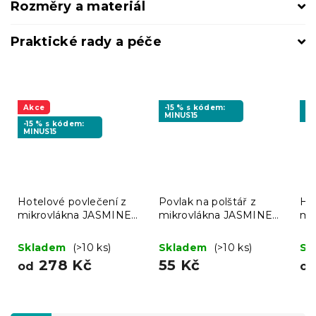
Rozměry a materiál
Praktické rady a péče
Akce
-15 % s kódem:
-1
MINUS15
MI
-15 % s kódem:
MINUS15
Hotelové povlečení z
Povlak na polštář z
Ho
mikrovlákna JASMINE
mikrovlákna JASMINE
mi
béžové - proužek 2 cm
45x45 cm, světle šedý
pis
c
Skladem
(>10 ks)
Skladem
(>10 ks)
Sk
278 Kč
55 Kč
od
o