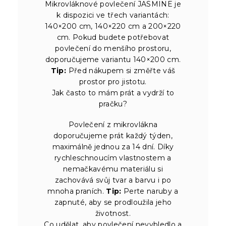
Mikrovláknové povlečení JASMINE je
k dispozici ve třech variantách:
140×200 cm, 140×220 cm a 200×220
cm. Pokud budete potřebovat
povlečení do menšího prostoru,
doporučujeme variantu 140×200 cm.
Tip:
Před nákupem si změřte váš
prostor pro jistotu.
Jak často to mám prát a vydrží to
pračku?
Povlečení z mikrovlákna
doporučujeme prát každý týden,
maximálně jednou za 14 dní. Díky
rychleschnoucím vlastnostem a
nemačkavému materiálu si
zachovává svůj tvar a barvu i po
mnoha praních.
Tip:
Perte naruby a
zapnuté, aby se prodloužila jeho
životnost.
Co udělat, aby povlečení nevybledlo a