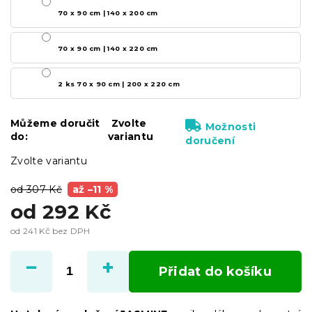
70 x 90 cm | 140 x 200 cm
70 x 90 cm | 140 x 220 cm
2 ks 70 x 90 cm | 200 x 220 cm
Můžeme doručit
Zvolte
Možnosti
do:
variantu
doručení
Zvolte variantu
od 307 Kč
až –11 %
od
292 Kč
od
241 Kč
bez DPH
Měrná
cena:
Přidat do košíku