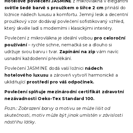
Hotelové povlečení JASMINE
z mikrovlákna v elegantní
světle šedé barvě s proužkem o šířce 2 cm
přináší do
ložnice nádech luxusu a komfortu. Jemný lesk a decentní
proužkový vzor dodávají povlečení sofistikovaný vzhled,
který skvěle ladí s moderními i klasickými interiéry.
Povlečení z mikrovlákna je ideální volbou
pro celoroční
používání
– rychle schne, nemačká se a dlouho si
udržuje svou barvu i tvar.
Zapínání na zip
vám navíc
usnadní každodenní převlékání.
Povlečení JASMINE dodá vaší ložnici
nádech
hotelového luxusu
a zároveň vytvoří harmonické a
uklidňující
prostředí pro váš odpočinek.
Povlečení splňuje mezinárodní certifikát zdravotní
nezávadnosti Oeko-Tex Standard 100.
Pozn.: Zobrazení barvy a motivu se může lišit od
skutečnosti, motiv může být jinak umístěn v závislosti
nástřihu látky.