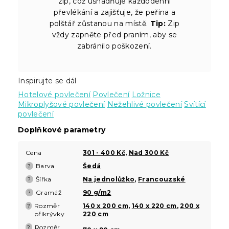
zip, což usnadňuje každodenní
převlékání a zajišťuje, že peřina a
polštář zůstanou na místě.
Tip:
Zip
vždy zapněte před praním, aby se
zabránilo poškození.
Inspirujte se dál
Hotelové povlečení
Povlečení
Ložnice
Mikroplyšové povlečení
Nežehlivé povlečení
Svítící
povlečení
Doplňkové parametry
Cena
301 - 400 Kč
,
Nad 300 Kč
Barva
Šedá
?
Šířka
Na jednolůžko
,
Francouzské
?
Gramáž
90 g/m2
?
Rozměr
140 x 200 cm
,
140 x 220 cm
,
200 x
?
přikrývky
220 cm
Rozměr
?