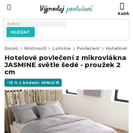
Přejít
NÁ
na
KO
obsah
HLEDAT
Domů
Místnosti
Ložnice
Povlečení
Hotelové p
Hotelové povlečení z mikrovlákna
JASMINE světle šedé - proužek 2
cm
-15 % s kódem: MINUS15