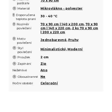
70 x 90 cm
polštáře
Materiál
Mikrovlákno - polyester
?
Doporučená
?
30 - 40 °C
teplota praní
Rozměr
70 x 90 cm | 140 x 200 cm
,
70 x 90
?
povlečení
cm | 140 x 220 cm
,
2 ks 70 x 90 cm
| 200 x 220 cm
Motiv
?
Jednobarevné
,
Pruhy
povlečení
Styl
?
Minimalistický
,
Moderní
povlečení
Proužek
2 cm
?
Zapínání
Zip
?
Nežehlivé
Ano
Oboustranné
Ne
?
Roční období
Celoroční