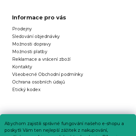
Z
á
p
Informace pro vás
a
t
Prodejny
í
Sledování objednávky
Možnosti dopravy
Možnosti platby
Reklamace a vrácení zboží
Kontakty
Všeobecné Obchodní podmínky
Ochrana osobních údajů
Etický kodex
Praktické informace
Abychom zajistili správné fungování našeho e-shopu a
Kariéra
poskytli Vám ten nejlepší zážitek z nakupování,