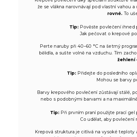
že se vlákna narovnávají pod vlastní vahou a
rovné.
To uše
Tip:
Pověste povlečení ihned p
Jak pečovat o krepové pov
Perte naruby při 40–60 °C na šetrný progr
bělidla, a sušte volně na vzduchu. Tím zach
žehlení 
Tip:
Přidejte do posledního opl
Mohou se barvy po
Barvy krepového povlečení zůstávají stálé, 
nebo s podobnými barvami a na maximálně
Tip:
Při prvním praní použijte prací gel p
Co udělat, aby povlečení n
Krepová struktura je citlivá na vysoké teploty