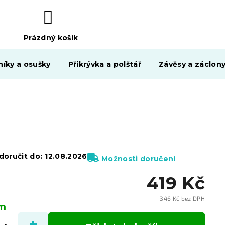
Prázdný košík
NÁKUPNÍ
KOŠÍK
níky a osušky
Přikrývka a polštář
Závěsy a záclon
oručit do:
12.08.2026
Možnosti doručení
419 Kč
346 Kč bez DPH
em
Měrn
cena: