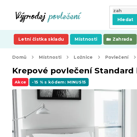
Přejít
na
obsah
Hledat
Letní čistka skladu
Místnosti
Zahrada
Domů
Místnosti
Ložnice
Povlečení
Krepové povlečení Standard 
Akce
-15 % s kódem: MINUS15