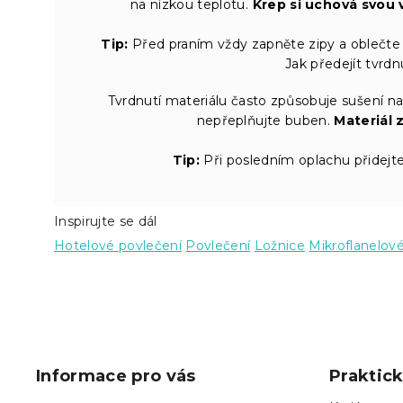
na nízkou teplotu.
Krep si uchová svou 
Tip:
Před praním vždy zapněte zipy a oblečte 
Jak předejít tvrd
Tvrdnutí materiálu často způsobuje sušení na
nepřeplňujte buben.
Materiál 
Tip:
Při posledním oplachu přidejte
Inspirujte se dál
Hotelové povlečení
Povlečení
Ložnice
Mikroflanelov
Z
á
p
Informace pro vás
Praktic
a