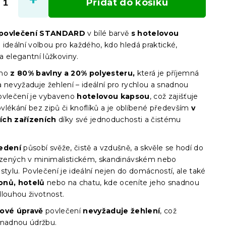
Přidat do košíku
 povlečení STANDARD
v bílé barvě
s hotelovou
 ideální volbou pro každého, kdo hledá praktické,
a elegantní lůžkoviny.
eno
z 80% bavlny a 20% polyesteru,
která je příjemná
 nevyžaduje žehlení – ideální pro rychlou a snadnou
ovlečení je vybaveno
hotelovou kapsou
, což zajišťuje
vlékání bez zipů či knoflíků a je oblíbené především
v
ích zařízeních
díky své jednoduchosti a čistému
vedení
působí svěže, čistě a vzdušně, a skvěle se hodí do
řízených v minimalistickém, skandinávském nebo
stylu. Povlečení je ideální nejen do domácností, ale také
onů, hotelů
nebo na chatu, kde oceníte jeho snadnou
dlouhou životnost.
ové úpravě
povlečení
nevyžaduje žehlení
, což
snadnou údržbu.