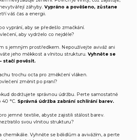
 nevytvářejí záhyby.
Vypráno a pověšeno, zůstane
tří váš čas a energii.
o vyprání, aby se předešlo zmačkání.
lečení, aby vydrželo co nejdéle?
am s jemným prostředkem. Nepoužívejte aviváž ani
ováte jeho měkkost a vlnitou strukturu.
Vyhněte se
– stačí pověsit.
achu trochu octa pro změkčení vláken.
vlečení změnit po praní?
pokud dodržujete správnou údržbu. Perte samostatně
 40 °C.
Správná údržba zabrání schlírání barev.
ro jemné textilie, abyste zajistili stálost barev.
eztratilo svou vlnitou strukturu?
 a chemikálie. Vyhněte se bělidlům a avivážím, a perte