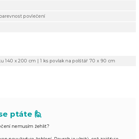
 barevnost povlečení
ku 140 x 200 cm | 1 ks povlak na polštář 70 x 90 cm
se ptáte 🙋
ečení nemusím žehlit?
en nevyžaduje žehlení. Povrch je vlnitý, což zajišťuje,