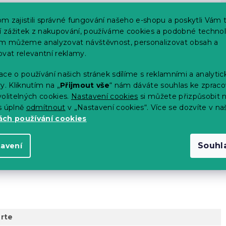
m zajistili správné fungování našeho e-shopu a poskytli Vám 
ší zážitek z nakupování, používáme cookies a podobné technol
im můžeme analyzovat návštěvnost, personalizovat obsah a
ovat relevantní reklamy.
ce o používání našich stránek sdílíme s reklamními a analyti
y. Kliknutím na „
Přijmout vše
“ nám dáváte souhlas ke zpraco
olitelných cookies.
Nastavení cookies
si můžete přizpůsobit 
s úplně
odmítnout
v „Nastavení cookies“. Více se dozvíte v na
ch používání cookies
 14 dní
tku výrobce)
Souhl
tavení
rte