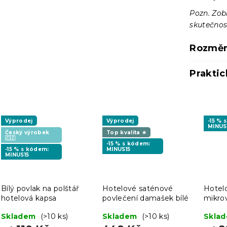
Pozn. Zob
skutečnost
Rozměr
Praktic
Výprodej
Výprodej
-15 % 
MINUS
Český výrobek
Top kvalita ★
🇨🇿
-15 % s kódem:
-15 % s kódem:
MINUS15
MINUS15
Bílý povlak na polštář
Hotelové saténové
Hotel
hotelová kapsa
povlečení damašek bílé
mikro
mento
Skladem
(>10 ks)
Skladem
(>10 ks)
Skla
cm