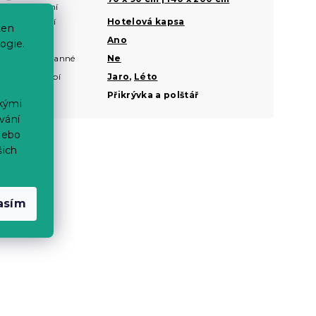
povlečení
Zapínání
Hotelová kapsa
?
ten
Nežehlivé
Ano
ogie.
Oboustranné
Ne
?
Roční období
Jaro
,
Léto
Sady
Přikrývka a polštář
ckými
vání
nebo
šich
asím