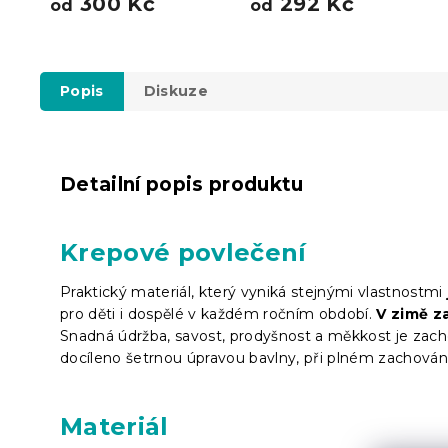
300 Kč
292 Kč
od
od
Popis
Diskuze
Detailní popis produktu
Krepové povlečení
Praktický materiál, který vyniká stejnými vlastnostmi
pro děti i dospělé v každém ročním období.
V zimě za
Snadná údržba, savost, prodyšnost a měkkost je zach
docíleno šetrnou úpravou bavlny, při plném zachování j
Materiál