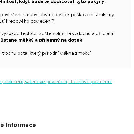
vlnitost, když budete dodržovat tyto pokyny.
povlečení naruby, aby nedošlo k poškození struktury.
nutí krepového povlečení?
 vysokou teplotu. Sušte volně na vzduchu a při praní
zůstane měkký a příjemný na dotek.
 trochu octa, který přírodní vlákna změkčí.
é povlečení
Saténové povlečení
Flanelové povlečení
ké informace