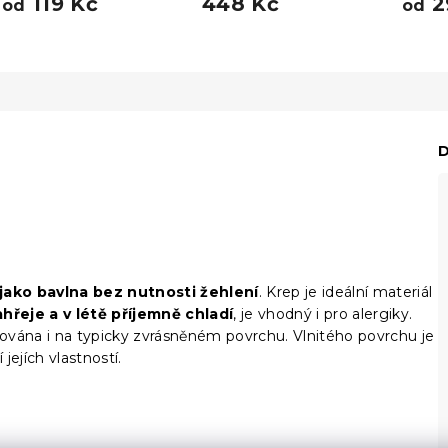
119 Kč
448 Kč
2
od
od
D
jako bavlna bez nutnosti žehlení
. Krep je ideální materiál
hřeje a v létě příjemně chladí
, je vhodný i pro alergiky.
ována i na typicky zvrásněném povrchu. Vlnitého povrchu je
ejích vlastností.