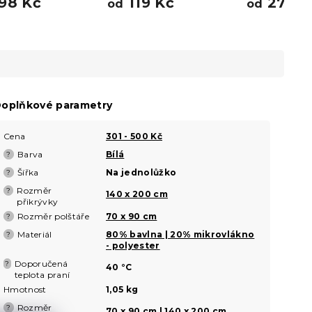
98 Kč
119 Kč
278 K
od
od
oplňkové parametry
Cena
301 - 500 Kč
Barva
Bílá
?
Šířka
Na jednolůžko
?
Rozměr
?
140 x 200 cm
přikrývky
Rozměr polštáře
70 x 90 cm
?
Materiál
80% bavlna | 20% mikrovlákno
?
- polyester
Doporučená
?
40 °C
teplota praní
Hmotnost
1,05 kg
Rozměr
?
70 x 90 cm | 140 x 200 cm