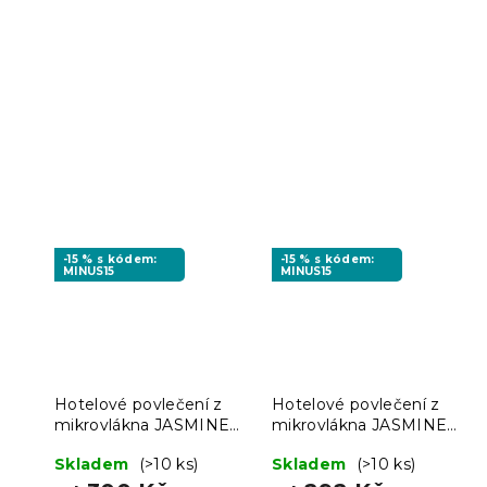
-15 % s kódem:
-15 % s kódem:
MINUS15
MINUS15
Hotelové povlečení z
Hotelové povlečení z
mikrovlákna JASMINE
mikrovlákna JASMINE
šampaň - proužek 2 cm
bílé - proužek 2 cm
Skladem
(>10 ks)
Skladem
(>10 ks)