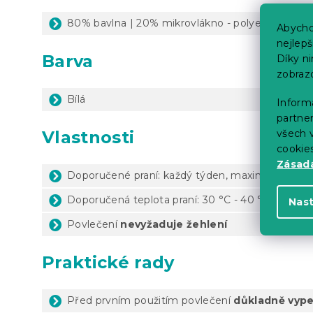
80% bavlna | 20% mikrovlákno - polyester
Abycho
nejlep
Barva
Díky n
zobraz
Bílá
Informa
partner
všech v
Vlastnosti
cookie
Zásadá
Doporučené praní: každý týden, maximálně 1x za
Doporučená teplota praní: 30 °C - 40 °C (dle ští
Nas
Povlečení
nevyžaduje žehlení
Praktické rady
Před prvním použitím povlečení
důkladně vype