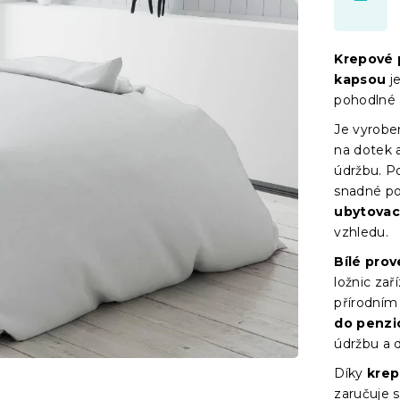
Krepové
kapsou
je
pohodlné 
Je vyrob
na dotek a
údržbu. P
snadné po
ubytovac
vzhledu.
Bílé pro
ložnic za
přírodním 
do penzi
údržbu a 
Díky
krep
zaručuje 