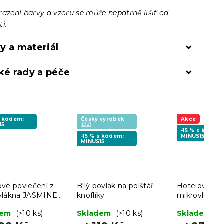
razení barvy a vzoru se může nepatrně lišit od
i.
y a materiál
ké rady a péče
s kódem:
Český výrobek
Akce
15
🇨🇿
-15 % s kódem
-15 % s kódem:
MINUS15
MINUS15
ové povlečení z
Bílý povlak na polštář
Hotelové pov
vlákna JASMINE
knoflíky
mikrovlákna
lové - proužek 2
béžové - pr
dem
(>10 ks)
Skladem
(>10 ks)
Skladem
(>