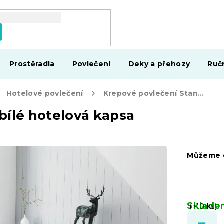
Prostěradla
Povlečení
Deky a přehozy
Ruč
Hotelové povlečení
Krepové povlečení Standard bílé hotelová kapsa
bílé hotelová kapsa
Můžeme d
Sklad
(>10 ks)