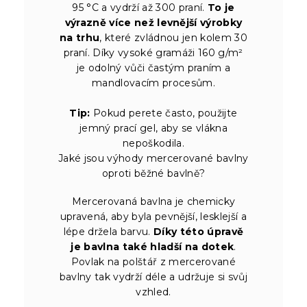
95 °C a vydrží až 300 praní.
To je
výrazně více než levnější výrobky
na trhu
, které zvládnou jen kolem 30
praní. Díky vysoké gramáži 160 g/m²
je odolný vůči častým praním a
mandlovacím procesům.
Tip:
Pokud perete často, použijte
jemný prací gel, aby se vlákna
nepoškodila.
Jaké jsou výhody mercerované bavlny
oproti běžné bavlně?
Mercerovaná bavlna je chemicky
upravená, aby byla pevnější, lesklejší a
lépe držela barvu.
Díky této úpravě
je bavlna také hladší na dotek
.
Povlak na polštář z mercerované
bavlny tak vydrží déle a udržuje si svůj
vzhled.