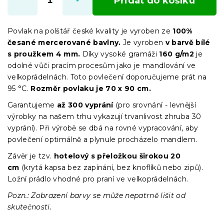
Přidat do košíku
Povlak na polštář české kvality je vyroben ze
100%
česané mercerované bavlny.
Je vyroben
v barvě bílé
s proužkem 4 mm
.
Díky vysoké gramáži
160 g/m2
je
odolné vůči pracím procesům jako je mandlování ve
velkoprádelnách. Toto povlečení doporučujeme prát na
95 °C.
Rozměr povlaku je 70 x 90 cm.
Garantujeme
až 300 vyprán
í
(pro srovnání - levnější
výrobky na našem trhu vykazují trvanlivost zhruba 30
vyprání). Při výrobě se dbá na rovné vypracování, aby
povlečení optimálně a plynule procházelo mandlem.
Závěr je tzv.
hotelový s přeložkou širokou 20
cm
(krytá kapsa bez zapínání, bez knoflíků nebo zipů).
Ložní prádlo vhodné pro praní ve velkoprádelnách.
Pozn.: Zobrazení barvy se může nepatrně lišit od
skutečnosti.