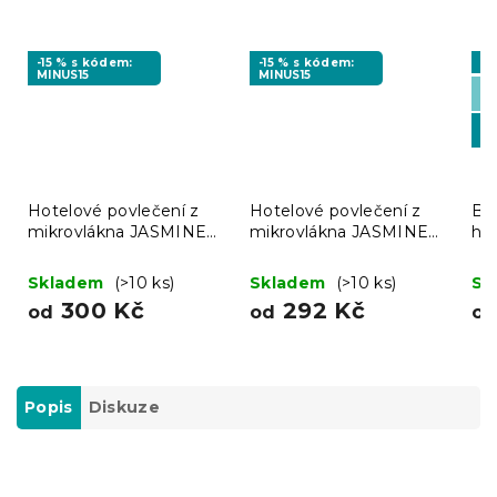
-15 % s kódem:
-15 % s kódem:
Vý
MINUS15
MINUS15
Če
🇨
-1
MI
Hotelové povlečení z
Hotelové povlečení z
Bíl
mikrovlákna JASMINE
mikrovlákna JASMINE
ho
šampaň - proužek 2 cm
bílé - proužek 2 cm
Skladem
(>10 ks)
Skladem
(>10 ks)
Sk
300 Kč
292 Kč
od
od
o
Popis
Diskuze