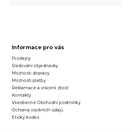
Z
á
p
Informace pro vás
a
t
Prodejny
í
Sledování objednávky
Možnosti dopravy
Možnosti platby
Reklamace a vrácení zboží
Kontakty
Všeobecné Obchodní podmínky
Ochrana osobních údajů
Etický kodex