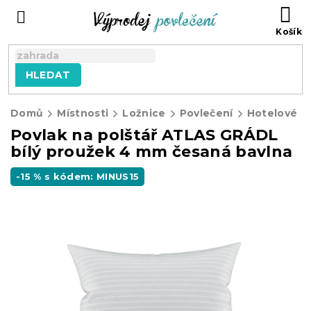
Přejít
NÁ
na
KO
obsah
HLEDAT
Domů
Místnosti
Ložnice
Povlečení
Hotelové p
Povlak na polštář ATLAS GRÁDL
bílý proužek 4 mm česaná bavlna
-15 % s kódem: MINUS15