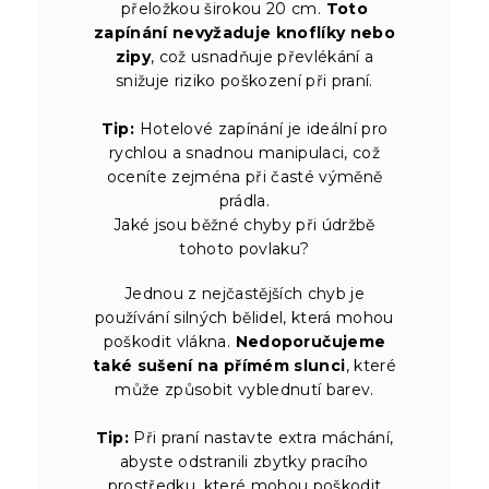
přeložkou širokou 20 cm.
Toto
zapínání nevyžaduje knoflíky nebo
zipy
, což usnadňuje převlékání a
snižuje riziko poškození při praní.
Tip:
Hotelové zapínání je ideální pro
rychlou a snadnou manipulaci, což
oceníte zejména při časté výměně
prádla.
Jaké jsou běžné chyby při údržbě
tohoto povlaku?
Jednou z nejčastějších chyb je
používání silných bělidel, která mohou
poškodit vlákna.
Nedoporučujeme
také sušení na přímém slunci
, které
může způsobit vyblednutí barev.
Tip:
Při praní nastavte extra máchání,
abyste odstranili zbytky pracího
prostředku, které mohou poškodit