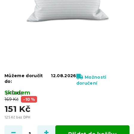
Můžeme doručit
12.08.2026
Možnosti
do:
doručení
Skladem
(>10 ks)
169 Kč
–10 %
151 Kč
125 Kč bez DPH
Měrná
cena: