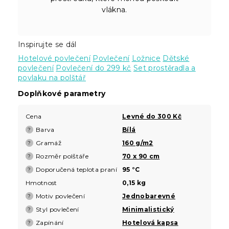
vlákna.
Inspirujte se dál
Hotelové povlečení
Povlečení
Ložnice
Dětské
povlečení
Povlečení do 299 kč
Set prostěradla a
povlaku na polštář
Doplňkové parametry
Cena
Levné do 300 Kč
Barva
Bílá
?
Gramáž
160 g/m2
?
Rozměr polštáře
70 x 90 cm
?
Doporučená teplota praní
95 °C
?
Hmotnost
0,15 kg
Motiv povlečení
Jednobarevné
?
Styl povlečení
Minimalistický
?
Zapínání
Hotelová kapsa
?