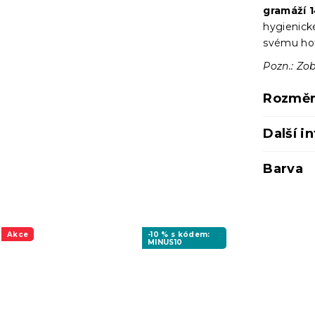
gramáží 
hygienické
svému hot
Pozn.: Zob
Rozměr
Další i
Barva
Akce
-10 % s kódem:
MINUS10