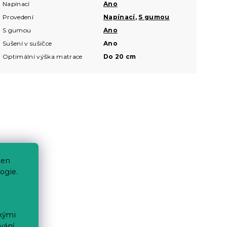
Napínací
Ano
Provedení
Napínací
,
S gumou
S gumou
Ano
Sušení v sušičce
Ano
Optimální výška matrace
Do 20 cm
ten
ogie.
ckými
vání