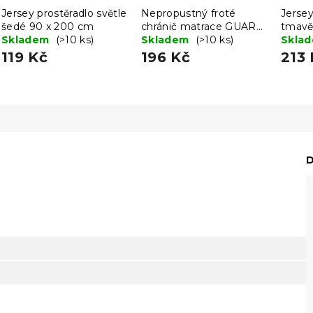
Jersey prostěradlo světle
Nepropustný froté
Jersey
šedé 90 x 200 cm
chránič matrace GUARD
tmavě
Skladem
(>10 ks)
90 x 200 cm
Skladem
(>10 ks)
cm
Skla
119 Kč
196 Kč
213 
D