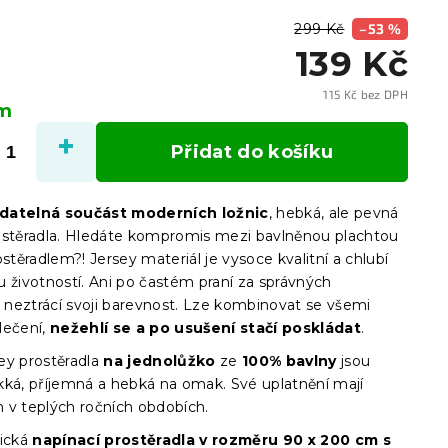
299 Kč
–53 %
139 Kč
115 Kč bez DPH
em
Měrn
cena:
Přidat do košíku
datelná součást moderních ložnic
, hebká, ale pevná
ostěradla. Hledáte kompromis mezi bavlněnou plachtou
ostěradlem?! Jersey materiál je vysoce kvalitní a chlubí
u životností. Ani po častém praní za správných
neztrácí svoji barevnost. Lze kombinovat se všemi
lečení,
nežehlí se a po usušení stačí poskládat
.
ey prostěradla
na jednolůžko
ze
100% bavlny
jsou
kká, příjemná a hebká na omak. Své uplatnění mají
 v teplých ročních obdobích.
ická
napínací prostěradla
v
rozměru 90 x 200 cm s