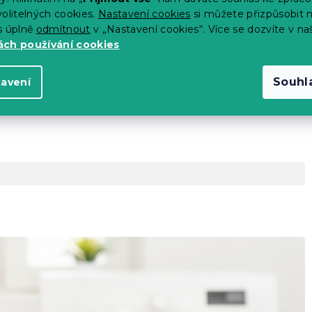
olitelných cookies.
Nastavení cookies
si můžete přizpůsobit 
erte
s úplně
odmítnout
v „Nastavení cookies“. Více se dozvíte v na
ch používání cookies
výrobce)
 14 dní
Souhl
tavení