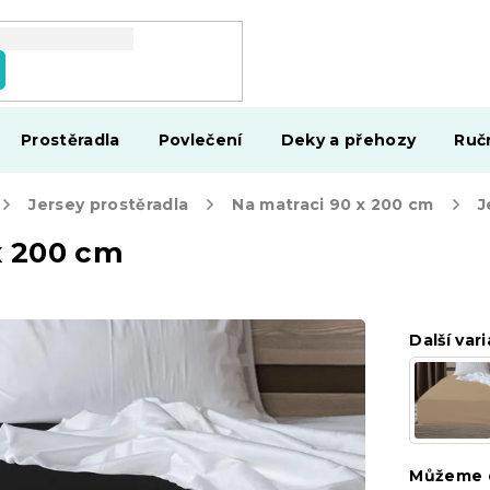
Prostěradla
Povlečení
Deky a přehozy
Ruč
Jersey prostěradla
Na matraci 90 x 200 cm
x 200 cm
Další vari
Můžeme d