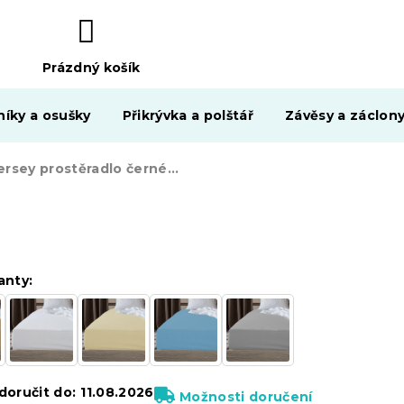
Prázdný košík
NÁKUPNÍ
KOŠÍK
níky a osušky
Přikrývka a polštář
Závěsy a záclon
Jersey prostěradlo černé 90 x 200 cm
anty:
oručit do:
11.08.2026
Možnosti doručení