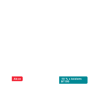
Akce
-10 % s kódem:
BTS10