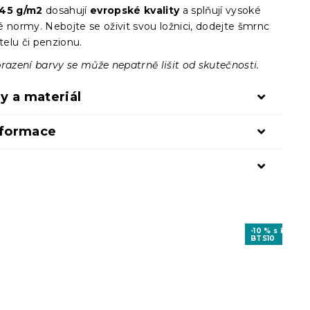
145 g/m2
dosahují
evropské kvality
a splňují vysoké
 normy. Nebojte se oživit svou ložnici, dodejte šmrnc
elu či penzionu.
razení barvy se může nepatrně lišit od skutečnosti.
y a materiál
nformace
-10 % s kódem
BTS10