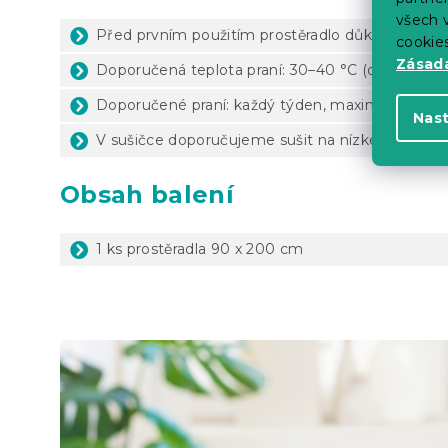
všech v
Před prvním použitím prostěradlo důkladně vyp
cookie
Zásadá
Doporučená teplota praní: 30–40 °C (dle štítku 
Doporučené praní: každý týden, maximálně 1x za
Nas
V sušičce doporučujeme sušit na nízké teploty
Obsah balení
1 ks prostěradla 90 x 200 cm