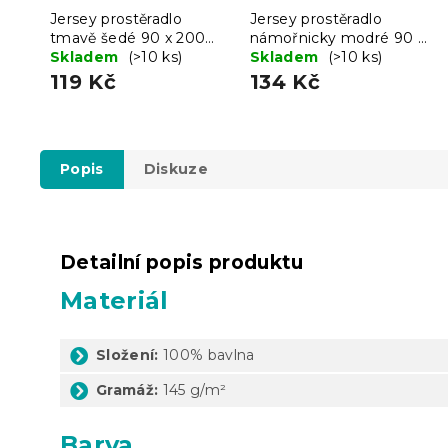
Jersey prostěradlo
Jersey prostěradlo
tmavě šedé 90 x 200
námořnicky modré 90 x
cm
Skladem
(>10 ks)
200 cm
Skladem
(>10 ks)
119 Kč
134 Kč
Popis
Diskuze
Detailní popis produktu
Materiál
Složení:
100% bavlna
Gramáž:
145 g/m²
Barva