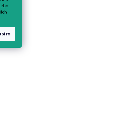
nebo
šich
asím