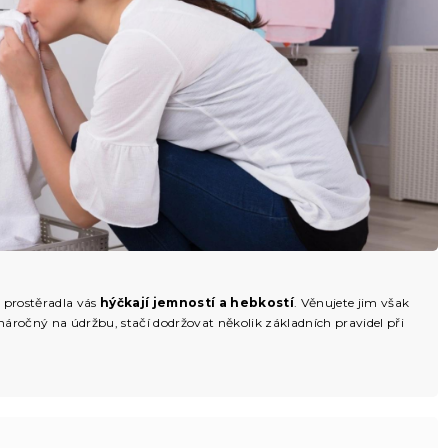
y prostěradla vás
hýčkají jemností a hebkostí
. Věnujete jim však
áročný na údržbu, stačí dodržovat několik základních pravidel při