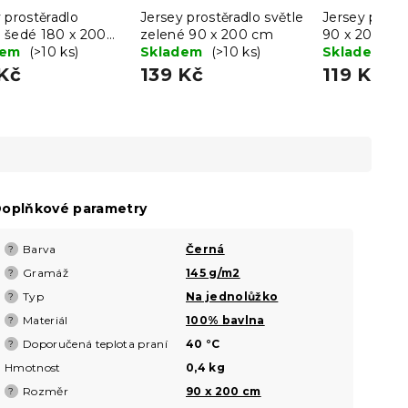
 prostěradlo
Jersey prostěradlo světle
Jersey prostě
 šedé 180 x 200
zelené 90 x 200 cm
90 x 200 cm
dem
(>10 ks)
Skladem
(>10 ks)
Skladem
(>
Kč
139 Kč
119 Kč
oplňkové parametry
Barva
Černá
?
Gramáž
145 g/m2
?
Typ
Na jednolůžko
?
Materiál
100% bavlna
?
Doporučená teplota praní
40 °C
?
Hmotnost
0,4 kg
Rozměr
90 x 200 cm
?