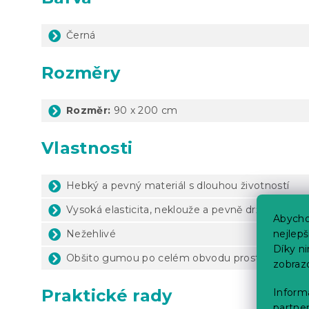
Černá
Rozměry
Rozměr:
90 x 200 cm
Vlastnosti
Hebký a pevný materiál s dlouhou životností
Vysoká elasticita, neklouže a pevně drží
Abycho
Nežehlivé
nejlep
Díky n
Obšito gumou po celém obvodu prostěradla
zobraz
Praktické rady
Informa
partner