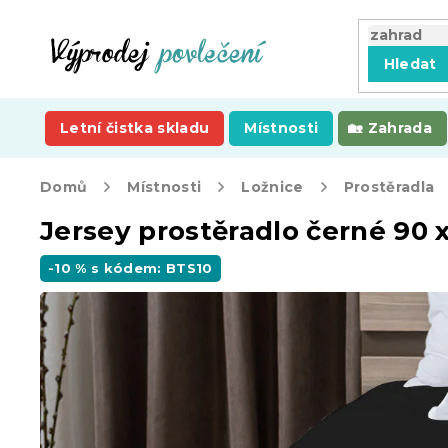
Přejít
na
obsah
Hledat
Letní čistka skladu
Místnosti
Zahrada
Domů
Místnosti
Ložnice
Prostěradla
Jersey prostěradlo černé 90 
-10 % s kódem: BTS10