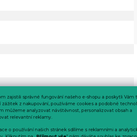
m zajistili správné fungování našeho e-shopu a poskytli Vám 
ší zážitek z nakupování, používáme cookies a podobné technol
im můžeme analyzovat návštěvnost, personalizovat obsah a
ovat relevantní reklamy.
ce o používání našich stránek sdílíme s reklamními a analyti
y. Kliknutím na „
Přijmout vše
“ nám dáváte souhlas ke zpraco