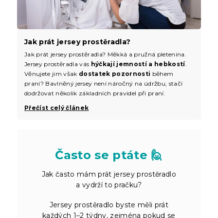
Jak prát jersey prostěradla?
Jak prát jersey prostěradla? Měkká a pružná pletenina.
Jersey prostěradla vás
hýčkají jemností a hebkostí
.
Věnujete jim však
dostatek pozornosti
během
praní? Bavlněný jersey není náročný na údržbu, stačí
dodržovat několik základních pravidel při praní.
Přečíst celý článek
Často se ptáte 🙋
Jak často mám prát jersey prostěradlo
a vydrží to pračku?
Jersey prostěradlo byste měli prát
každých 1–2 týdny, zejména pokud se