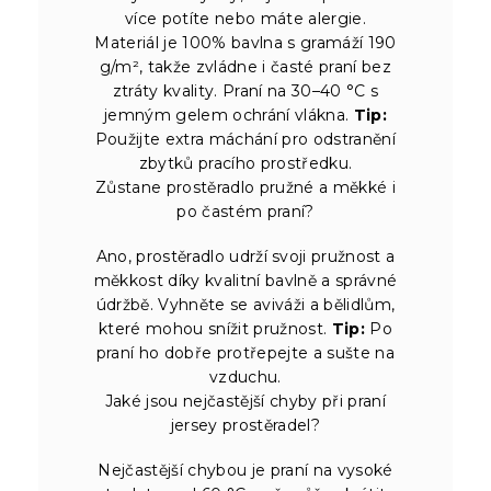
více potíte nebo máte alergie.
Materiál je 100% bavlna s gramáží 190
g/m², takže zvládne i časté praní bez
ztráty kvality. Praní na 30–40 °C s
jemným gelem ochrání vlákna.
Tip:
Použijte extra máchání pro odstranění
zbytků pracího prostředku.
Zůstane prostěradlo pružné a měkké i
po častém praní?
Ano, prostěradlo udrží svoji pružnost a
měkkost díky kvalitní bavlně a správné
údržbě. Vyhněte se aviváži a bělidlům,
které mohou snížit pružnost.
Tip:
Po
praní ho dobře protřepejte a sušte na
vzduchu.
Jaké jsou nejčastější chyby při praní
jersey prostěradel?
Nejčastější chybou je praní na vysoké