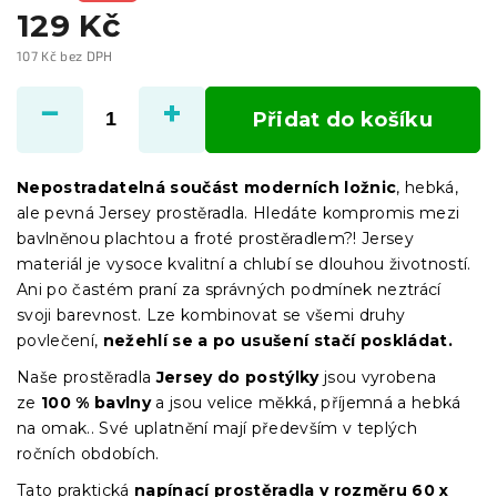
129 Kč
107 Kč bez DPH
Měrná
cena:
Přidat do košíku
Nepostradatelná součást moderních ložnic
, hebká,
ale pevná Jersey prostěradla. Hledáte kompromis mezi
bavlněnou plachtou a froté prostěradlem?! Jersey
materiál je vysoce kvalitní a chlubí se dlouhou životností.
Ani po častém praní za správných podmínek neztrácí
svoji barevnost. Lze kombinovat se všemi druhy
povlečení,
nežehlí se a po usušení stačí poskládat.
Naše prostěradla
Jersey
do postýlky
jsou vyrobena
ze
100 % bavlny
a jsou velice měkká, příjemná a hebká
na omak.. Své uplatnění mají především v teplých
ročních obdobích.
Tato praktická
napínací prostěradla
v
rozměru 60 x