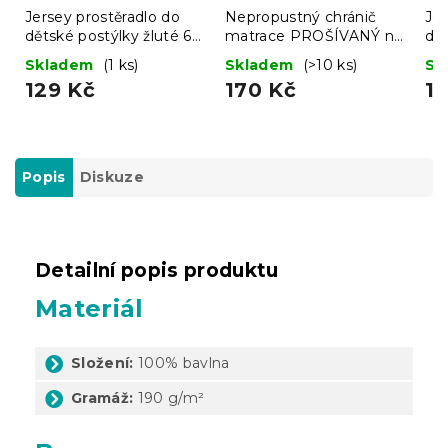
Jersey prostěradlo do
Nepropustný chránič
Jer
dětské postýlky žluté 60
matrace PROŠÍVANÝ na
dět
x 120 cm
postýlku 60 x 120 cm
me
Skladem
(1 ks)
Skladem
(>10 ks)
Sk
129 Kč
170 Kč
1
Popis
Diskuze
Detailní popis produktu
Materiál
Složení:
100% bavlna
Gramáž:
190 g/m²