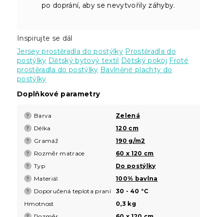
po doprání, aby se nevytvořily záhyby.
Inspirujte se dál
Jersey prostěradla do postýlky
Prostěradla do
postýlky
Dětský bytový textil
Dětský pokoj
Froté
prostěradla do postýlky
Bavlněné plachty do
postýlky
Doplňkové parametry
Barva
Zelená
?
Délka
120 cm
?
Gramáž
190 g/m2
?
Rozměr matrace
60 x 120 cm
?
Typ
Do postýlky
?
Materiál
100% bavlna
?
Doporučená teplota praní
30 - 40 °C
?
Hmotnost
0,3 kg
Rozměr
60 x 120 cm
?