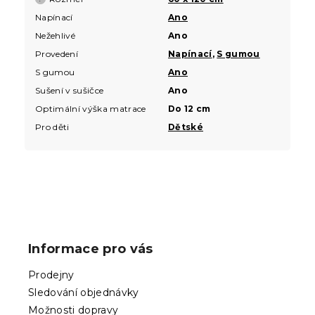
Napínací
Ano
Nežehlivé
Ano
Provedení
Napínací
,
S gumou
S gumou
Ano
Sušení v sušičce
Ano
Optimální výška matrace
Do 12 cm
Pro děti
Dětské
Z
á
p
Informace pro vás
a
t
Prodejny
í
Sledování objednávky
Možnosti dopravy