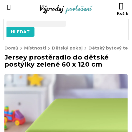
Přejít
NÁ
na
KO
obsah
HLEDAT
Domů
Místnosti
Dětský pokoj
Dětský bytový text
Jersey prostěradlo do dětské
postýlky zelené 60 x 120 cm