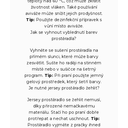
teploty nad 60 °C, což může zkrátit
životnost vláken. Také používání
aviváže může snížit jejich prodyšnost.
Tip:
Použijte dezinfekční přípravek s
vůní místo aviváže.
Jak se vyhnout vyblednutí barev
prostěradla?
Vyhněte se sušení prostěradla na
přímém slunci, které může barvy
zesvětlit. Sušte ho raději na stinném
místě nebo v sušičce na šetrný
program.
Tip:
Při praní použijte jemný
gelový prostředek, který šetří barvy.
Je nutné jersey prostěradlo žehlit?
Jersey prostěradlo se žehlit nemusí,
díky přirozeně nemačkavému
materiálu. Stačí ho po praní dobře
protřepat a nechat uschnout.
Tip:
Prostěradlo vyjměte z pračky ihned