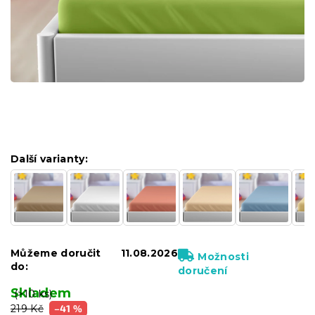
Další varianty:
Můžeme doručit
11.08.2026
Možnosti
do:
doručení
Skladem
(>10 ks)
219 Kč
–41 %