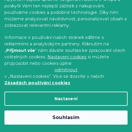
poskytli Vám ten nejlepší zážitek z nakupování,
používáme cookies a podobné technologie. Díky nim
můžeme analyzovat návštěvnost, personalizovat obsah a
zobrazovat relevantní reklamy.
Jersey prostěradlo do dětské postýlky
světle šedé 70 x 140 cm
Informace o používání našich stránek sdílíme s
Skladem
(>10 ks)
reklamními a analytickými partnery. Kliknutím na
145 Kč
Do Košíku
„
Přijmout vše
“ nám dáváte souhlas ke zpracování všech
volitelných cookies.
Nastavení cookies
si můžete
přizpůsobit nebo cookies úplně
odmítnout
v „Nastavení cookies“. Více se dozvíte v našich
Zásadách používání cookies
Nastavení
Souhlasím