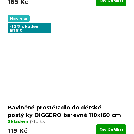
165 Kč
Do Košíku
Novinka
-10 % s kódem:
BTS10
Bavlněné prostěradlo do dětské
postýlky DIGGERO barevné 110x160 cm
Skladem
(>10 ks)
119 Kč
Do Košíku