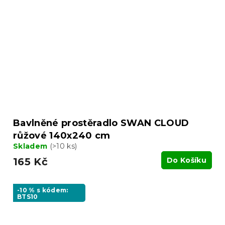
Bavlněné prostěradlo SWAN CLOUD
růžové 140x240 cm
Skladem
(>10 ks)
165 Kč
Do Košíku
-10 % s kódem:
BTS10