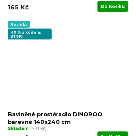
165 Kč
Do Košíku
Novinka
-10 % s kódem:
BTS10
Bavlněné prostěradlo DINOROO
barevné 140x240 cm
Skladem
(>10 ks)