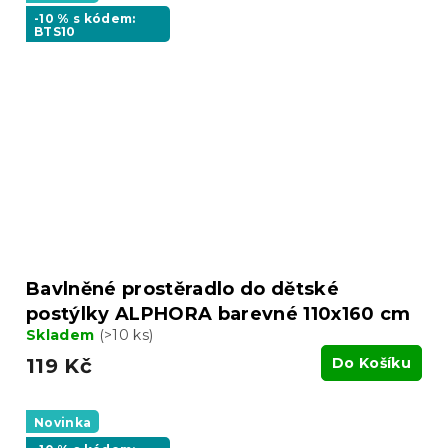
-10 % s kódem:
BTS10
Bavlněné prostěradlo do dětské
postýlky ALPHORA barevné 110x160 cm
Skladem
(>10 ks)
119 Kč
Do Košíku
Novinka