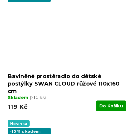
Bavlněné prostěradlo do dětské
postýlky SWAN CLOUD růžové 110x160
cm
Skladem
(>10 ks)
119 Kč
Do Košíku
Novinka
-10 % s kódem: