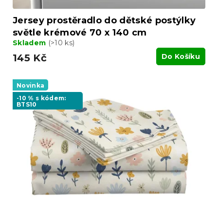
Jersey prostěradlo do dětské postýlky
světle krémové 70 x 140 cm
Skladem
(>10 ks)
145 Kč
Do Košíku
Novinka
-10 % s kódem:
BTS10