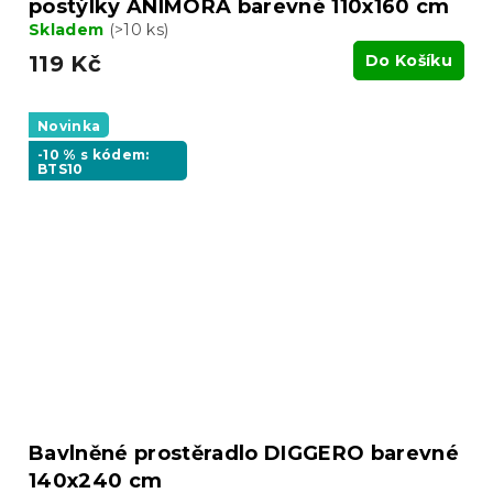
postýlky ANIMORA barevné 110x160 cm
Skladem
(>10 ks)
119 Kč
Do Košíku
Novinka
-10 % s kódem:
BTS10
Bavlněné prostěradlo DIGGERO barevné
140x240 cm