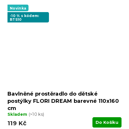
Novinka
-10 % s kódem:
BTS10
Bavlněné prostěradlo do dětské
postýlky FLORI DREAM barevné 110x160
cm
Skladem
(>10 ks)
119 Kč
Do Košíku