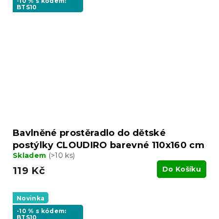
-10 % s kódem:
BTS10
Bavlněné prostěradlo do dětské
postýlky CLOUDIRO barevné 110x160 cm
Skladem
(>10 ks)
119 Kč
Do Košíku
Novinka
-10 % s kódem:
BTS10