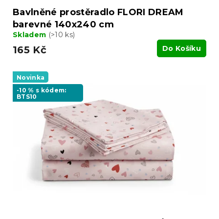
Bavlněné prostěradlo FLORI DREAM
barevné 140x240 cm
Skladem
(>10 ks)
165 Kč
Do Košíku
Novinka
-10 % s kódem:
BTS10