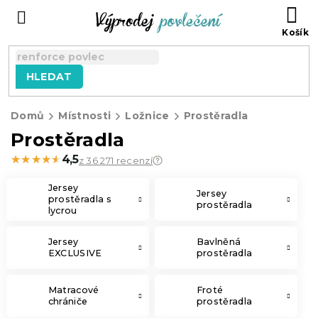
Přejít
NÁ
na
KO
obsah
HLEDAT
Domů
Místnosti
Ložnice
Prostěradla
Prostěradla
★★★★★
★★★★★
4,5
z 36 271 recenzí
Jersey
Jersey
prostěradla s
prostěradla
lycrou
Jersey
Bavlněná
EXCLUSIVE
prostěradla
Matracové
Froté
chrániče
prostěradla