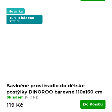
Novinka
-10 % s kódem:
BTS10
Bavlněné prostěradlo do dětské
postýlky DINOROO barevné 110x160 cm
Skladem
(>10 ks)
119 Kč
Do Košíku