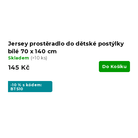
Jersey prostěradlo do dětské postýlky
bílé 70 x 140 cm
Skladem
(>10 ks)
145 Kč
Do Košíku
-10 % s kódem:
BTS10