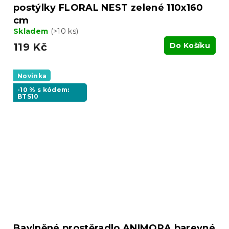
postýlky FLORAL NEST zelené 110x160
cm
Skladem
(>10 ks)
119 Kč
Do Košíku
Novinka
-10 % s kódem:
BTS10
Bavlněné prostěradlo ANIMORA barevné