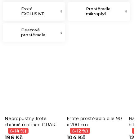
Froté
Prostěradla
EXCLUSIVE
mikroplyš
Fleecová
prostěradla
Nepropustný froté
Froté prostěradlo bílé 90
Bavl
chránič matrace GUARD
x 200 cm
bílé
90 x 200 cm
(–14 %)
(–12 %)
(–
196 Kč
104 Kč
129