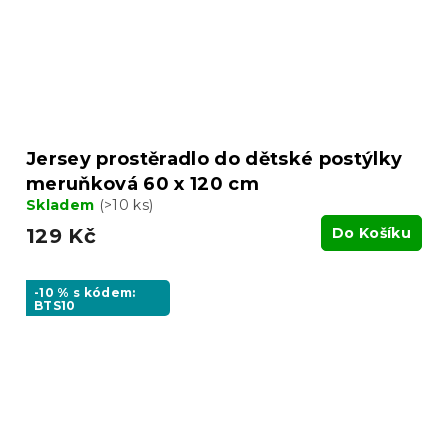
Jersey prostěradlo do dětské postýlky
meruňková 60 x 120 cm
Skladem
(>10 ks)
129 Kč
Do Košíku
-10 % s kódem:
BTS10