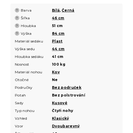
Barva
Bílá
,
Černá
?
Šířka
46 cm
?
Hloubka
51 cm
?
Výška
84 cm
?
Materiál sedáku
Plast
Výška sedu
44 cm
Hloubka sedáku
41 cm
Nosnost
100 kg
Materiál nohou
Kov
Otočné
Ne
Područky
Bez područek
Potah
Bez polstrování
Sady
Kusové
Typ nohou
Čtyři nohy
Vzhled
Klasický
Vzor
Dvoubarevný