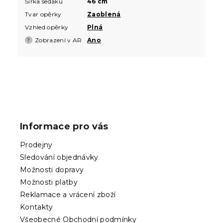
Šířka sedáku
46 cm
Tvar opěrky
Zaoblená
Vzhled opěrky
Plná
Zobrazení v AR
Ano
?
Z
á
p
Informace pro vás
a
t
Prodejny
í
Sledování objednávky
Možnosti dopravy
Možnosti platby
Reklamace a vrácení zboží
Kontakty
Všeobecné Obchodní podmínky