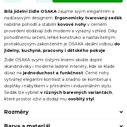
Bílá jídelní židle OSAKA
zaujme svým elegantním a
nadčasovým designem.
Ergonomicky tvarovaný sedák
nabídne pohodlí a stabilní
kovové nohy
v černém
provedení dodávají židli moderní a výrazný vzhled. Díky
pohodlnému sezení, lehké konstrukci a nastavitelným
protiskluzovým zakončením je OSAKA ideální volbou
do
jídelny, kuchyně, pracovny i dětského pokoje
.
Židle OSAKA svými čistými liniemi skvěle doplní
skandinávsky i moderně laděné interiéry, kde se klade
důraz na
jednoduchost a funkčnost
. Černé nohy
vytvářejí elegantní kontrast a snadno se kombinují s
doplňky i nábytkem v přírodním i industriálním stylu.
Sedák lze vybírat
v různých barevných variantách
,
které prostor oživí a dodají mu
osobitý styl
.
Rozměry
Barva a materiál