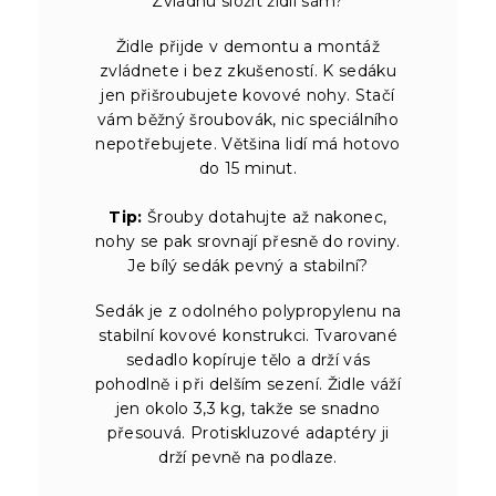
Zvládnu složit židli sám?
Židle přijde v demontu a montáž
zvládnete i bez zkušeností. K sedáku
jen přišroubujete kovové nohy. Stačí
vám běžný šroubovák, nic speciálního
nepotřebujete. Většina lidí má hotovo
do 15 minut.
Tip:
Šrouby dotahujte až nakonec,
nohy se pak srovnají přesně do roviny.
Je bílý sedák pevný a stabilní?
Sedák je z odolného polypropylenu na
stabilní kovové konstrukci. Tvarované
sedadlo kopíruje tělo a drží vás
pohodlně i při delším sezení. Židle váží
jen okolo 3,3 kg, takže se snadno
přesouvá. Protiskluzové adaptéry ji
drží pevně na podlaze.