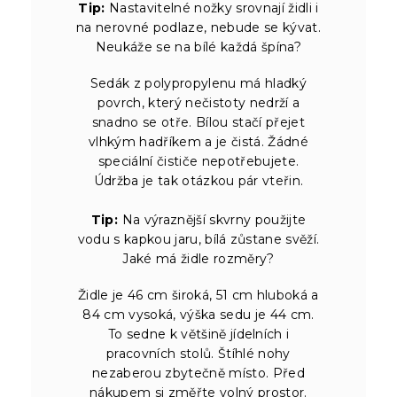
Tip:
Nastavitelné nožky srovnají židli i
na nerovné podlaze, nebude se kývat.
Neukáže se na bílé každá špína?
Sedák z polypropylenu má hladký
povrch, který nečistoty nedrží a
snadno se otře. Bílou stačí přejet
vlhkým hadříkem a je čistá. Žádné
speciální čističe nepotřebujete.
Údržba je tak otázkou pár vteřin.
Tip:
Na výraznější skvrny použijte
vodu s kapkou jaru, bílá zůstane svěží.
Jaké má židle rozměry?
Židle je 46 cm široká, 51 cm hluboká a
84 cm vysoká, výška sedu je 44 cm.
To sedne k většině jídelních i
pracovních stolů. Štíhlé nohy
nezaberou zbytečně místo. Před
nákupem si změřte volný prostor.