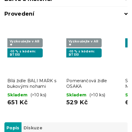
Provedení
Vyzkoušejte v AR
Vyzkoušejte v AR
-1
❖
❖
MI
-10 % s kódem:
-10 % s kódem:
BTS10
BTS10
Bílá židle BALI MARK s
Pomerančová židle
Svě
bukovými nohami
OSAKA
MA
no
Skladem
(>10 ks)
Skladem
(>10 ks)
Sk
651 Kč
529 Kč
6
Popis
Diskuze