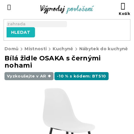
Přejít
NÁ
na
KO
obsah
HLEDAT
Domů
Místnosti
Kuchyně
Nábytek do kuchyně
Bílá židle OSAKA s černými
nohami
Vyzkoušejte v AR ❖
-10 % s kódem: BTS10