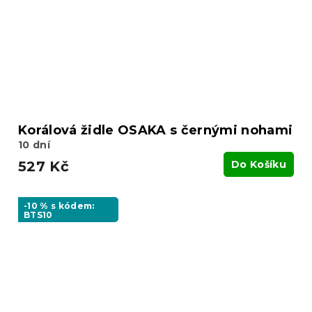
Korálová židle OSAKA s černými nohami
10 dní
527 Kč
Do Košíku
-10 % s kódem:
BTS10