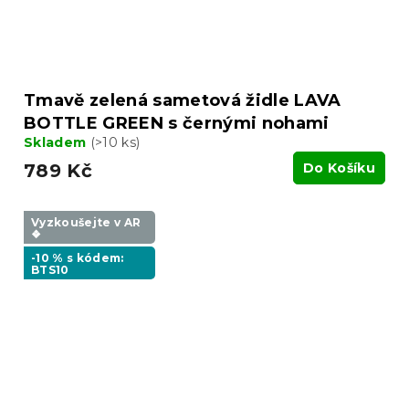
Tmavě zelená sametová židle LAVA
BOTTLE GREEN s černými nohami
Skladem
(>10 ks)
789 Kč
Do Košíku
Vyzkoušejte v AR
❖
-10 % s kódem:
BTS10