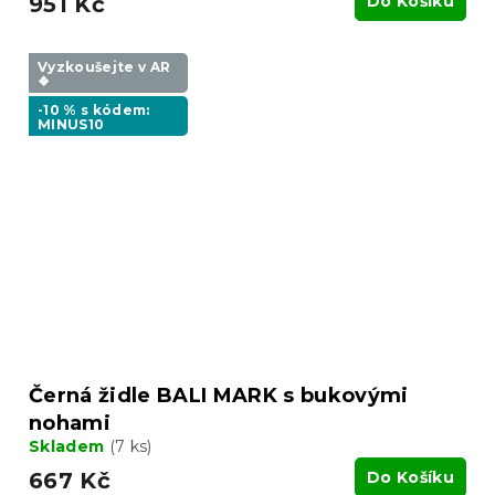
951 Kč
Do Košíku
Vyzkoušejte v AR
❖
-10 % s kódem:
MINUS10
Černá židle BALI MARK s bukovými
nohami
Skladem
(7 ks)
667 Kč
Do Košíku