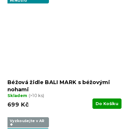
MINUS10
Béžová židle BALI MARK s béžovými
nohami
Skladem
(>10 ks)
699 Kč
Do Košíku
Vyzkoušejte v AR
❖