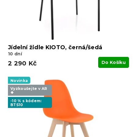
d
u
k
t
ů
Jídelní židle KIOTO, černá/šedá
10 dní
2 290 Kč
Do Košíku
Novinka
Vyzkoušejte v AR
❖
-10 % s kódem:
BTS10