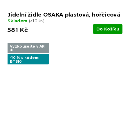
Jídelní židle OSAKA plastová, hořčicová
Skladem
(>10 ks)
581 Kč
Do Košíku
Vyzkoušejte v AR
❖
-10 % s kódem:
BTS10