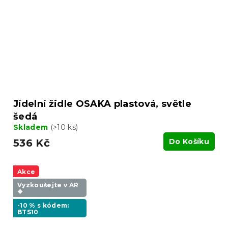
Jídelní židle OSAKA plastová, světle
šedá
Skladem
(>10 ks)
536 Kč
Do Košíku
Akce
Vyzkoušejte v AR
❖
-10 % s kódem:
BTS10