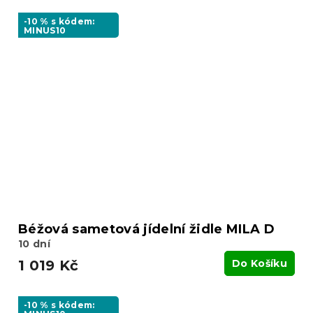
-10 % s kódem:
MINUS10
Béžová sametová jídelní židle MILA D
10 dní
1 019 Kč
Do Košíku
-10 % s kódem: