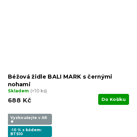
Béžová židle BALI MARK s černými
nohami
Skladem
(>10 ks)
688 Kč
Do Košíku
Vyzkoušejte v AR
❖
-10 % s kódem:
BTS10