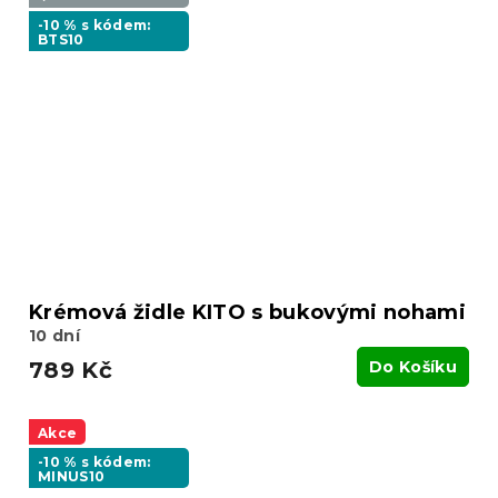
-10 % s kódem:
BTS10
Krémová židle KITO s bukovými nohami
10 dní
789 Kč
Do Košíku
Akce
-10 % s kódem:
MINUS10