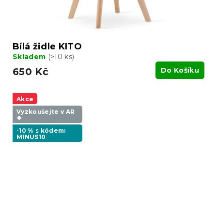
Bílá židle KITO
Skladem
(>10 ks)
650 Kč
Do Košíku
Akce
Vyzkoušejte v AR
❖
-10 % s kódem:
MINUS10