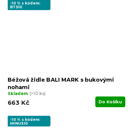
-10 % s kódem:
BTS10
Béžová židle BALI MARK s bukovými
nohami
Skladem
(>10 ks)
663 Kč
Do Košíku
-10 % s kódem:
MINUS10