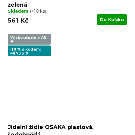
zelená
Skladem
(>10 ks)
561 Kč
Do Košíku
Vyzkoušejte v AR
❖
-10 % s kódem:
MINUS10
Jídelní židle OSAKA plastová,
šedohnědá