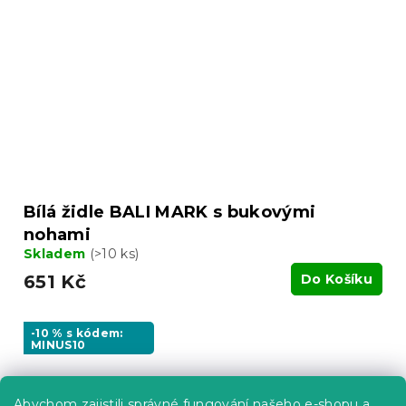
Bílá židle BALI MARK s bukovými
nohami
Skladem
(>10 ks)
651 Kč
Do Košíku
-10 % s kódem:
MINUS10
Abychom zajistili správné fungování našeho e-shopu a