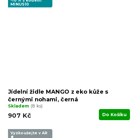
-10 % s kódem:
MINUS10
Jídelní židle MANGO z eko kůže s
černými nohami, černá
Skladem
(8 ks)
907 Kč
Do Košíku
Vyzkoušejte v AR
❖