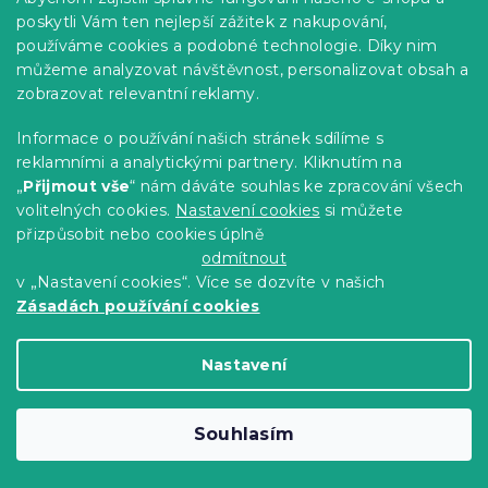
poskytli Vám ten nejlepší zážitek z nakupování,
používáme cookies a podobné technologie. Díky nim
můžeme analyzovat návštěvnost, personalizovat obsah a
zobrazovat relevantní reklamy.
Informace o používání našich stránek sdílíme s
reklamními a analytickými partnery. Kliknutím na
„
Přijmout vše
“ nám dáváte souhlas ke zpracování všech
volitelných cookies.
Nastavení cookies
si můžete
Bílá židle BALI MARK s černými nohami
přizpůsobit nebo cookies úplně
odmítnout
Skladem
(>10 ks)
v „Nastavení cookies“. Více se dozvíte v našich
822 Kč
Do Košíku
Zásadách používání cookies
Vyzkoušejte v AR
Nastavení
❖
-10 % s kódem:
BTS10
Souhlasím