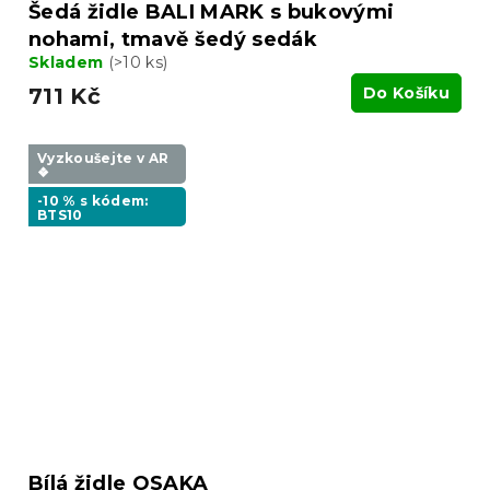
Šedá židle BALI MARK s bukovými
nohami, tmavě šedý sedák
Skladem
(>10 ks)
711 Kč
Do Košíku
Vyzkoušejte v AR
❖
-10 % s kódem:
BTS10
Bílá židle OSAKA