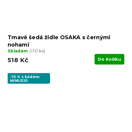
Tmavě šedá židle OSAKA s černými
nohami
Skladem
(>10 ks)
518 Kč
Do Košíku
-10 % s kódem:
MINUS10