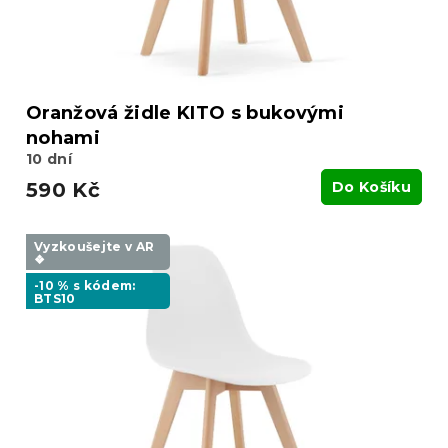
Oranžová židle KITO s bukovými
nohami
10 dní
590 Kč
Do Košíku
Vyzkoušejte v AR
❖
-10 % s kódem:
BTS10