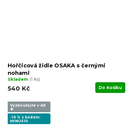
Hořčicová židle OSAKA s černými
nohami
Skladem
(1 ks)
540 Kč
Do Košíku
Vyzkoušejte v AR
❖
-10 % s kódem:
MINUS10