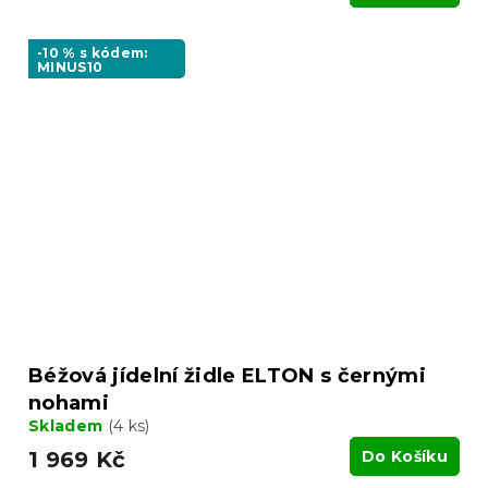
-10 % s kódem:
MINUS10
Béžová jídelní židle ELTON s černými
nohami
Skladem
(4 ks)
1 969 Kč
Do Košíku