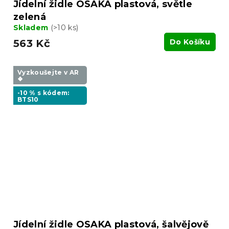
Jídelní židle OSAKA plastová, světle
zelená
Skladem
(>10 ks)
563 Kč
Do Košíku
Vyzkoušejte v AR
❖
-10 % s kódem:
BTS10
Jídelní židle OSAKA plastová, šalvějově