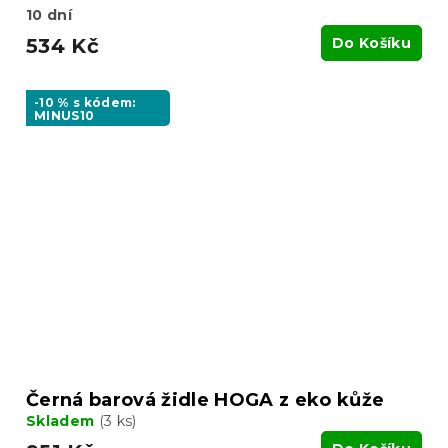
10 dní
534 Kč
Do Košíku
-10 % s kódem:
MINUS10
Černá barová židle HOGA z eko kůže
Skladem
(3 ks)