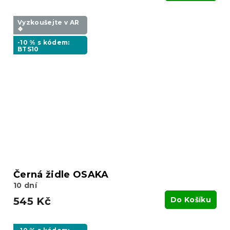
Vyzkoušejte v AR
❖
-10 % s kódem:
BTS10
Černá židle OSAKA
10 dní
545 Kč
Do Košíku