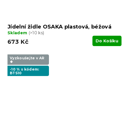
Jídelní židle OSAKA plastová, béžová
Skladem
(>10 ks)
673 Kč
Do Košíku
Vyzkoušejte v AR
❖
-10 % s kódem:
BTS10