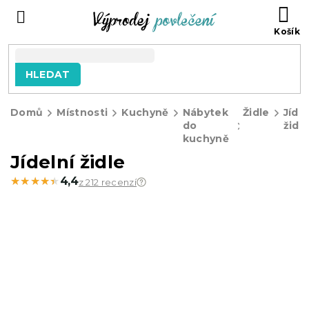
Přejít
NÁ
na
KO
obsah
HLEDAT
Domů
Místnosti
Kuchyně
Nábytek
Židle
Jídel
do
židl
kuchyně
Jídelní židle
★★★★★
★★★★★
4,4
z 212 recenzí