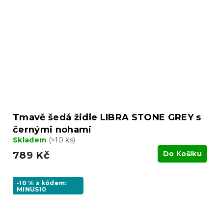
Tmavě šedá židle LIBRA STONE GREY s
černými nohami
Skladem
(>10 ks)
789 Kč
Do Košíku
-10 % s kódem:
MINUS10