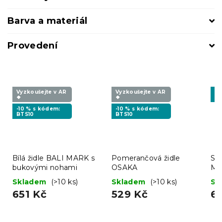
Barva a materiál
Provedení
Vyzkoušejte v AR
Vyzkoušejte v AR
-1
❖
❖
MI
-10 % s kódem:
-10 % s kódem:
BTS10
BTS10
Bílá židle BALI MARK s
Pomerančová židle
Svě
bukovými nohami
OSAKA
MA
no
Skladem
(>10 ks)
Skladem
(>10 ks)
Sk
651 Kč
529 Kč
6