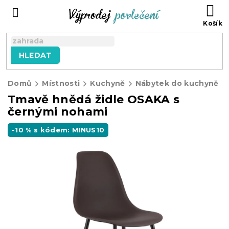
Přejít
NÁ
na
KO
obsah
HLEDAT
Domů
Místnosti
Kuchyně
Nábytek do kuchyně
Tmavě hnědá židle OSAKA s
černými nohami
-10 % s kódem: MINUS10