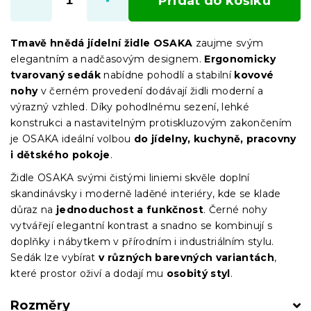
Přidat do košíku
Tmavě hnědá jídelní židle OSAKA
zaujme svým
elegantním a nadčasovým designem.
Ergonomicky
tvarovaný sedák
nabídne pohodlí a stabilní
kovové
nohy
v černém provedení dodávají židli moderní a
výrazný vzhled. Díky pohodlnému sezení, lehké
konstrukci a nastavitelným protiskluzovým zakončením
je OSAKA ideální volbou
do jídelny, kuchyně, pracovny
i dětského pokoje
.
Židle OSAKA svými čistými liniemi skvěle doplní
skandinávsky i moderně laděné interiéry, kde se klade
důraz na
jednoduchost a funkčnost
. Černé nohy
vytvářejí elegantní kontrast a snadno se kombinují s
doplňky i nábytkem v přírodním i industriálním stylu.
Sedák lze vybírat
v různých barevných variantách
,
které prostor oživí a dodají mu
osobitý styl
.
Rozměry