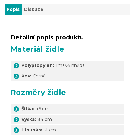
Popis
Diskuze
Detailní popis produktu
Materiál židle
Polypropylen:
Tmavě hnědá
Kov:
Černá
Rozměry židle
Šířka:
46 cm
Výška:
84 cm
Hloubka:
51 cm