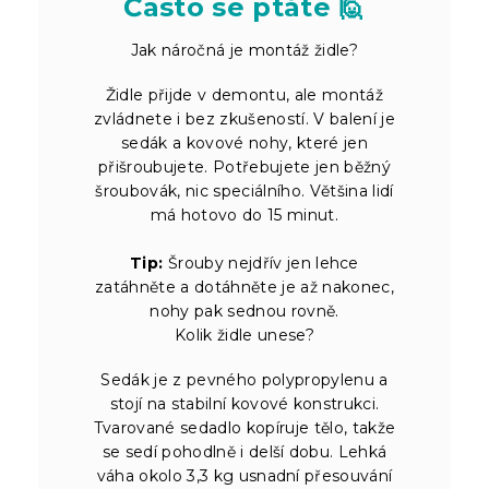
Často se ptáte 🙋
Jak náročná je montáž židle?
Židle přijde v demontu, ale montáž
zvládnete i bez zkušeností. V balení je
sedák a kovové nohy, které jen
přišroubujete. Potřebujete jen běžný
šroubovák, nic speciálního. Většina lidí
má hotovo do 15 minut.
Tip:
Šrouby nejdřív jen lehce
zatáhněte a dotáhněte je až nakonec,
nohy pak sednou rovně.
Kolik židle unese?
Sedák je z pevného polypropylenu a
stojí na stabilní kovové konstrukci.
Tvarované sedadlo kopíruje tělo, takže
se sedí pohodlně i delší dobu. Lehká
váha okolo 3,3 kg usnadní přesouvání