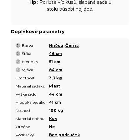
Tip:
Pořiďte víc kusů, sladěná sada u
stolu působí nejlépe.
Doplňkové parametry
Barva
Hnědá
,
Černá
?
Šířka
46 cm
?
Hloubka
51 cm
?
Výška
84 cm
?
Hmotnost
3,3 kg
Materiál sedáku
Plast
Výška sedu
44 cm
Hloubka sedáku
41 cm
Nosnost
100 kg
Materiál nohou
Kov
Otočné
Ne
Područky
Bez područek