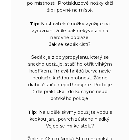
po místnosti. Protiskluzové nožky drží
židli pevně na místě.
Tip:
Nastavitelné nožky využijte na
vyrovnání, židle pak nekýve ani na
nerovné podlaze.
Jak se sedák čistí?
Sedák je z polypropylenu, který se
snadno udržuje, stačí ho otřít vlhkým
hadříkem. Tmavě hnědá barva navíc
neukáže každou drobnost. Žádné
drahé čističe nepotřebujete. Proto je
židle praktická i do kuchyně nebo
dětského pokoje.
Tip:
Na ulpělé skvrny použijte vodu s
kapkou jaru, povrch zůstane hladký.
Vejde se mi ke stolu?
Židle je 46 cm široká, 51 cm hluboká a