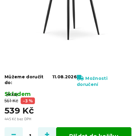
Můžeme doručit
11.08.2026
Možnosti
do:
doručení
Skladem
(6 ks)
561 Kč
–3 %
539 Kč
445 Kč bez DPH
Měrná
cena: