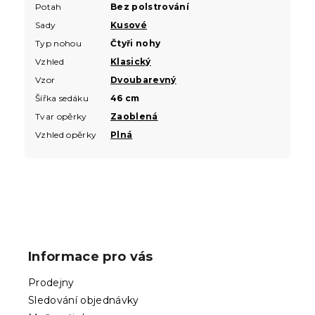
Potah
Bez polstrování
Sady
Kusové
Typ nohou
Čtyři nohy
Vzhled
Klasický
Vzor
Dvoubarevný
Šířka sedáku
46 cm
Tvar opěrky
Zaoblená
Vzhled opěrky
Plná
Z
á
p
Informace pro vás
a
t
Prodejny
í
Sledování objednávky