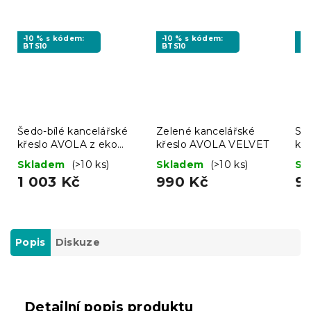
-10 % s kódem:
-10 % s kódem:
-1
BTS10
BTS10
BT
Šedo-bílé kancelářské
Zelené kancelářské
Svě
křeslo AVOLA z eko
křeslo AVOLA VELVET
kř
kůže
Skladem
(>10 ks)
Skladem
(>10 ks)
Sk
1 003 Kč
990 Kč
9
Popis
Diskuze
Detailní popis produktu