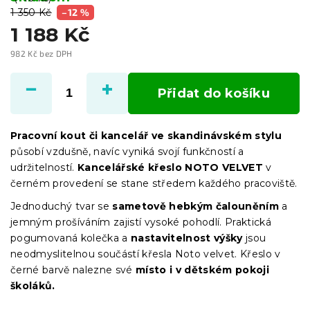
1 350 Kč
–12 %
1 188 Kč
982 Kč bez DPH
Měrná
cena:
Přidat do košíku
Pracovní kout či kancelář ve skandinávském stylu
působí vzdušně, navíc vyniká svojí funkčností a
udržitelností.
Kancelářské křeslo NOTO VELVET
v
černém provedení se stane středem každého pracoviště.
Jednoduchý tvar se
sametově hebkým čalouněním
a
jemným prošíváním zajistí vysoké pohodlí. Praktická
pogumovaná kolečka a
nastavitelnost výšky
jsou
neodmyslitelnou součástí křesla Noto velvet. Křeslo v
černé barvě nalezne své
místo i v dětském pokoji
školáků.