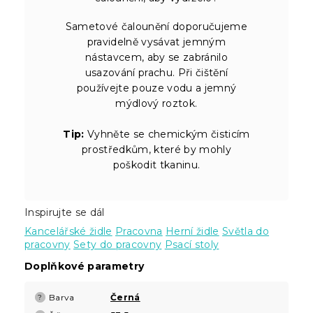
Sametové čalounění doporučujeme
pravidelně vysávat jemným
nástavcem, aby se zabránilo
usazování prachu. Při čištění
používejte pouze vodu a jemný
mýdlový roztok.
Tip:
Vyhněte se chemickým čisticím
prostředkům, které by mohly
poškodit tkaninu.
Inspirujte se dál
Kancelářské židle
Pracovna
Herní židle
Světla do
pracovny
Sety do pracovny
Psací stoly
Doplňkové parametry
Barva
Černá
?