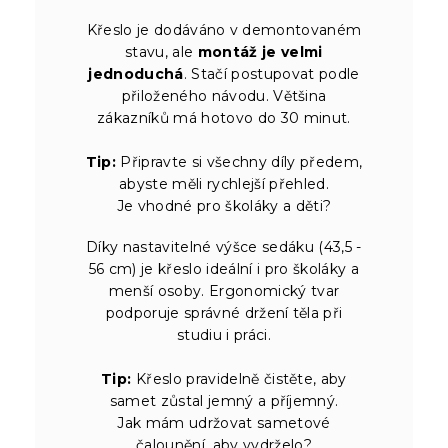
Křeslo je dodáváno v demontovaném
stavu, ale
montáž je velmi
jednoduchá
. Stačí postupovat podle
přiloženého návodu. Většina
zákazníků má hotovo do 30 minut.
Tip:
Připravte si všechny díly předem,
abyste měli rychlejší přehled.
Je vhodné pro školáky a děti?
Díky nastavitelné výšce sedáku (43,5 -
56 cm) je křeslo ideální i pro školáky a
menší osoby. Ergonomický tvar
podporuje správné držení těla při
studiu i práci.
Tip:
Křeslo pravidelně čistěte, aby
samet zůstal jemný a příjemný.
Jak mám udržovat sametové
čalounění, aby vydrželo?