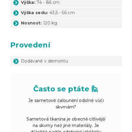
Výška:
74 - 86 cm
Výška sedu:
43,5 - 56 cm
Nosnost:
120 kg
Provedení
Dodávané v demontu
Často se ptáte 🙋
Je sametové čalounění odolné vůči
skvrnám?
Sametová tkanina je obecně citlivější
na skvrny než jiné materiály. Je
důležité rychle odstranit jakékoliv