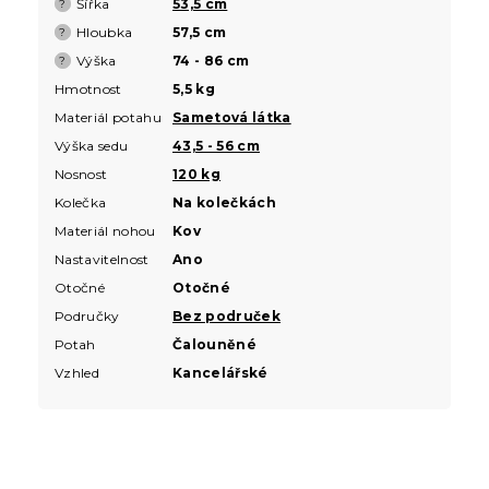
Šířka
53,5 cm
?
Hloubka
57,5 cm
?
Výška
74 - 86 cm
?
Hmotnost
5,5 kg
Materiál potahu
Sametová látka
Výška sedu
43,5 - 56 cm
Nosnost
120 kg
Kolečka
Na kolečkách
Materiál nohou
Kov
Nastavitelnost
Ano
Otočné
Otočné
Područky
Bez područek
Potah
Čalouněné
Vzhled
Kancelářské