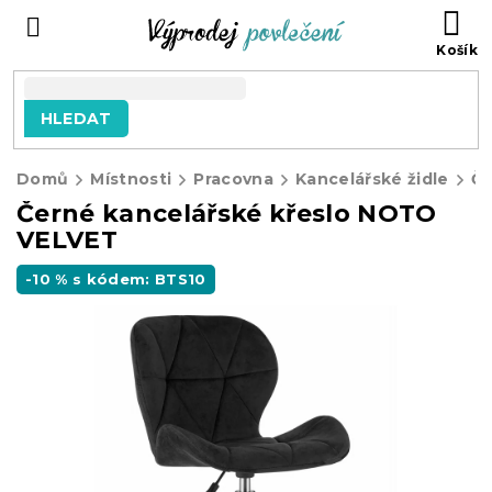
Přejít
NÁ
na
KO
obsah
HLEDAT
Domů
Místnosti
Pracovna
Kancelářské židle
Černé kancelářské křeslo NOTO
VELVET
-10 % s kódem: BTS10