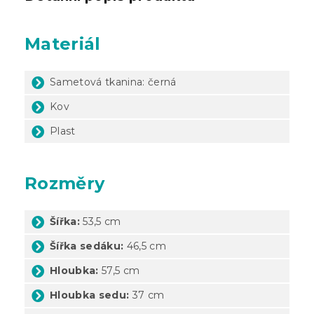
Materiál
Sametová tkanina: černá
Kov
Plast
Rozměry
Šířka:
53,5 cm
Šířka sedáku:
46,5 cm
Hloubka:
57,5 cm
Hloubka sedu:
37 cm