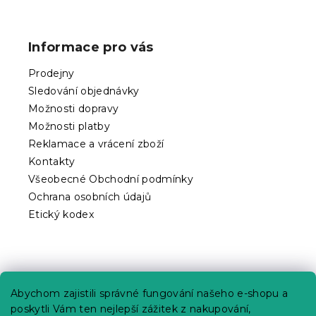
Z
á
p
Informace pro vás
a
t
Prodejny
í
Sledování objednávky
Možnosti dopravy
Možnosti platby
Reklamace a vrácení zboží
Kontakty
Všeobecné Obchodní podmínky
Ochrana osobních údajů
Etický kodex
Praktické informace
Abychom zajistili správné fungování našeho e-shopu a
Kariéra
poskytli Vám ten nejlepší zážitek z nakupování,