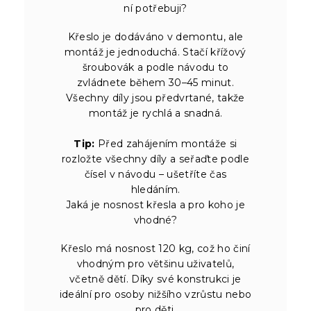
ní potřebuji?
Křeslo je dodáváno v demontu, ale
montáž je jednoduchá. Stačí křížový
šroubovák a podle návodu to
zvládnete během 30–45 minut.
Všechny díly jsou předvrtané, takže
montáž je rychlá a snadná.
Tip:
Před zahájením montáže si
rozložte všechny díly a seřaďte podle
čísel v návodu – ušetříte čas
hledáním.
Jaká je nosnost křesla a pro koho je
vhodné?
Křeslo má nosnost 120 kg, což ho činí
vhodným pro většinu uživatelů,
včetně dětí. Díky své konstrukci je
ideální pro osoby nižšího vzrůstu nebo
pro děti.