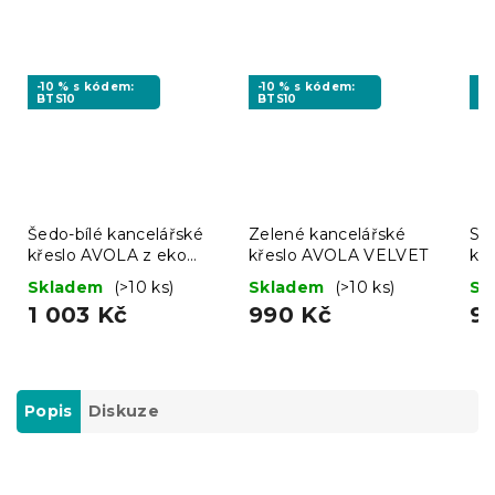
-10 % s kódem:
-10 % s kódem:
-1
BTS10
BTS10
BT
Šedo-bílé kancelářské
Zelené kancelářské
Svě
křeslo AVOLA z eko
křeslo AVOLA VELVET
kř
kůže
Skladem
(>10 ks)
Skladem
(>10 ks)
Sk
1 003 Kč
990 Kč
9
Popis
Diskuze