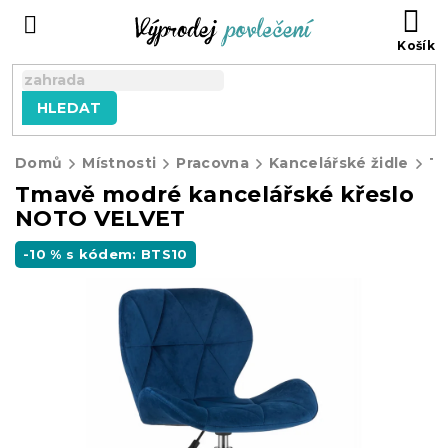
Přejít
NÁ
na
KO
obsah
HLEDAT
Domů
Místnosti
Pracovna
Kancelářské židle
Tmavě modré kancelářské křeslo
NOTO VELVET
-10 % s kódem: BTS10