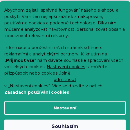
Praktické informace
Abychom zajistili správné fungování našeho e-shopu a
Kariéra
poskytli Vám ten nejlepší zážitek z nakupování,
používáme cookies a podobné technologie. Díky nim
Poptávky a B2B spolupráce
můžeme analyzovat návštěvnost, personalizovat obsah a
Proč se u nás registrovat?
zobrazovat relevantní reklamy.
Věrnostní program - Sleva až 10 %
Informace o používání našich stránek sdílíme s
reklamními a analytickými partnery. Kliknutím na
Návody
„
Přijmout vše
“ nám dáváte souhlas ke zpracování všech
Tabulky velikostí
volitelných cookies.
Nastavení cookies
si můžete
přizpůsobit nebo cookies úplně
Blog
odmítnout
v „Nastavení cookies“. Více se dozvíte v našich
Zásadách používání cookies
Vytvořil Shoptet Premium
Nastavení
Copyright 2026
Výprodej povlečení
. Všechna
Souhlasím
práva vyhrazena.
Upravit nastavení cookies