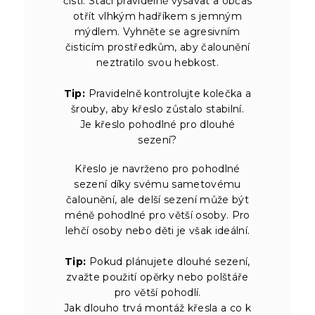
čistí. Stačí pravidelně vysávat a občas
otřít vlhkým hadříkem s jemným
mýdlem. Vyhněte se agresivním
čisticím prostředkům, aby čalounění
neztratilo svou hebkost.
Tip:
Pravidelně kontrolujte kolečka a
šrouby, aby křeslo zůstalo stabilní.
Je křeslo pohodlné pro dlouhé
sezení?
Křeslo je navrženo pro pohodlné
sezení díky svému sametovému
čalounění, ale delší sezení může být
méně pohodlné pro větší osoby. Pro
lehčí osoby nebo děti je však ideální.
Tip:
Pokud plánujete dlouhé sezení,
zvažte použití opěrky nebo polštáře
pro větší pohodlí.
Jak dlouho trvá montáž křesla a co k