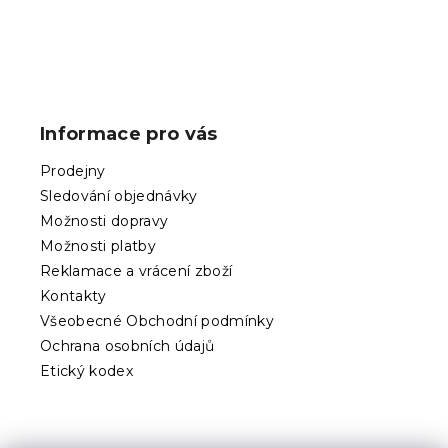
Z
á
p
Informace pro vás
a
t
Prodejny
í
Sledování objednávky
Možnosti dopravy
Možnosti platby
Reklamace a vrácení zboží
Kontakty
Všeobecné Obchodní podmínky
Ochrana osobních údajů
Etický kodex