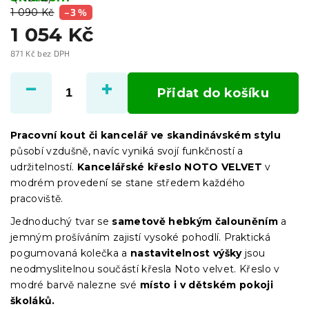
1 090 Kč
–3 %
1 054 Kč
871 Kč bez DPH
Měrná
cena:
Přidat do košíku
Pracovní kout či kancelář ve skandinávském stylu
působí vzdušně, navíc vyniká svojí funkčností a
udržitelností.
Kancelářské křeslo NOTO VELVET
v
modrém provedení se stane středem každého
pracoviště.
Jednoduchý tvar se
sametově hebkým čalouněním
a
jemným prošíváním zajistí vysoké pohodlí. Praktická
pogumovaná kolečka a
nastavitelnost výšky
jsou
neodmyslitelnou součástí křesla Noto velvet. Křeslo v
modré barvě nalezne své
místo i v dětském pokoji
školáků.