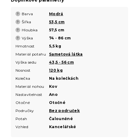
Barva
Modrá
?
Šířka
53,5 cm
?
Hloubka
57,5 cm
?
Výška
74 - 86 cm
?
Hmotnost
5,5 kg
Materiál potahu
Sametová látka
Výška sedu
43,5 - 56 cm
Nosnost
120 kg
Kolečka
Na kolečkách
Materiál nohou
Kov
Nastavitelnost
Ano
Otočné
Otočné
Područky
Bez područek
Potah
Čalouněné
Vzhled
Kancelářské