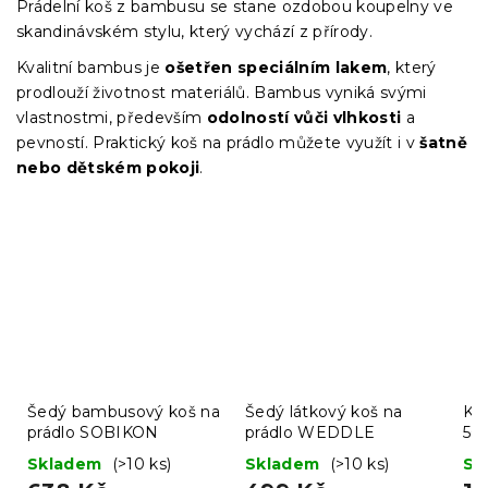
Prádelní koš z bambusu se stane ozdobou koupelny ve
skandinávském stylu, který vychází z přírody.
Kvalitní bambus je
ošetřen speciálním lakem
, který
prodlouží životnost materiálů. Bambus vyniká svými
vlastnostmi, především
odolností vůči vlhkosti
a
pevností. Praktický koš na prádlo můžete využít i v
šatně
nebo dětském pokoji
.
Šedý bambusový koš na
Šedý látkový koš na
Ko
prádlo SOBIKON
prádlo WEDDLE
50 
Skladem
(>10 ks)
Skladem
(>10 ks)
Sk