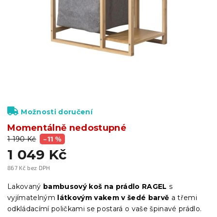
Možnosti doručení
Momentálně nedostupné
1 190 Kč
–11 %
1 049 Kč
867 Kč bez DPH
Měrná
cena:
Lakovaný
bambusový koš na prádlo RAGEL
s
vyjímatelným
látkovým vakem v šedé barvě
a třemi
odkládacímí poličkami se postará o vaše špinavé prádlo.