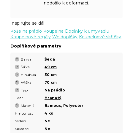
nedošlo k deformaci.
Inspirujte se dál
Koše na prádlo
Koupelna
Doplňky k umyvadlu
Koupelnové regály
Wc doplňky
Koupelnové skříňky
Doplňkové parametry
Barva
Šedá
?
Šířka
49 cm
?
Hloubka
30 cm
?
Výška
70 cm
?
Typ
Na prádlo
?
Tvar
Hranatý
Materiál
Bambus, Polyester
?
Hmotnost
4 kg
Sedací
Ne
Skládací
Ne