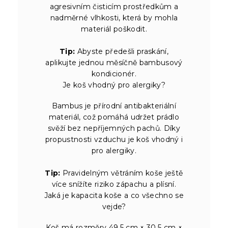
agresivním čisticím prostředkům a
nadměrné vlhkosti, která by mohla
materiál poškodit.
Tip:
Abyste předešli praskání,
aplikujte jednou měsíčně bambusový
kondicionér.
Je koš vhodný pro alergiky?
Bambus je přírodní antibakteriální
materiál, což pomáhá udržet prádlo
svěží bez nepříjemných pachů. Díky
propustnosti vzduchu je koš vhodný i
pro alergiky.
Tip:
Pravidelným větráním koše ještě
více snížíte riziko zápachu a plísní.
Jaká je kapacita koše a co všechno se
vejde?
Koš má rozměry 49,5 cm × 30,5 cm ×