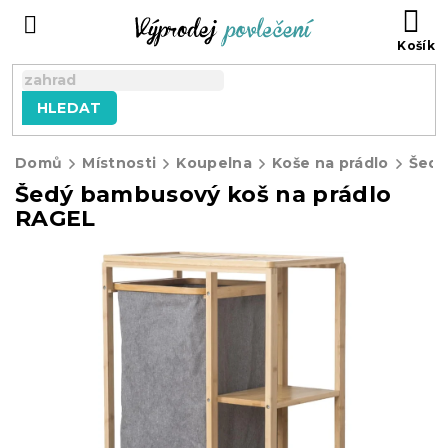
Přejít
NÁ
na
KO
obsah
HLEDAT
Domů
Místnosti
Koupelna
Koše na prádlo
Šedý bambusový koš na prádlo
RAGEL