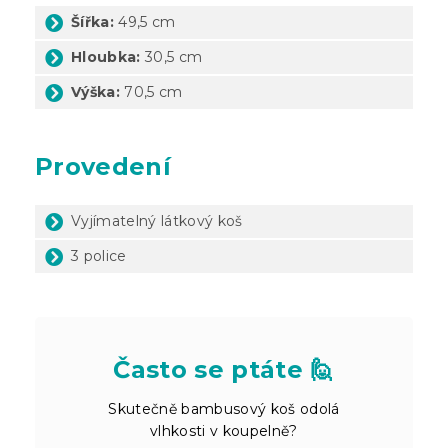
Šířka:
49,5 cm
Hloubka:
30,5 cm
Výška:
70,5 cm
Provedení
Vyjímatelný látkový koš
3 police
Často se ptáte 🙋
Skutečně bambusový koš odolá
vlhkosti v koupelně?