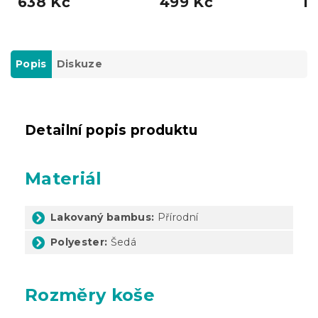
638 Kč
499 Kč
13
Popis
Diskuze
Detailní popis produktu
Materiál
Lakovaný bambus:
Přírodní
Polyester:
Šedá
Rozměry koše