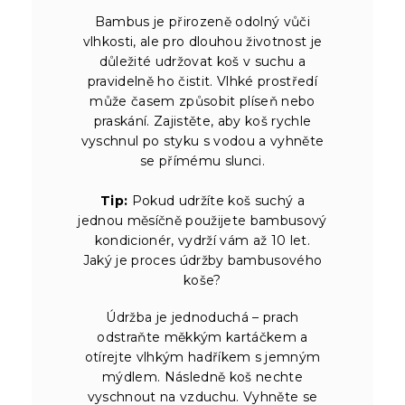
Bambus je přirozeně odolný vůči
vlhkosti, ale pro dlouhou životnost je
důležité udržovat koš v suchu a
pravidelně ho čistit. Vlhké prostředí
může časem způsobit plíseň nebo
praskání. Zajistěte, aby koš rychle
vyschnul po styku s vodou a vyhněte
se přímému slunci.
Tip:
Pokud udržíte koš suchý a
jednou měsíčně použijete bambusový
kondicionér, vydrží vám až 10 let.
Jaký je proces údržby bambusového
koše?
Údržba je jednoduchá – prach
odstraňte měkkým kartáčkem a
otírejte vlhkým hadříkem s jemným
mýdlem. Následně koš nechte
vyschnout na vzduchu. Vyhněte se