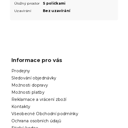
Úložný prostor
S poličkami
Uzavírání
Bez uzavírání
Z
á
p
Informace pro vás
a
t
Prodejny
í
Sledování objednávky
Možnosti dopravy
Možnosti platby
Reklamace a vrácení zboží
Kontakty
Všeobecné Obchodní podmínky
Ochrana osobních údajů
Etický kodex